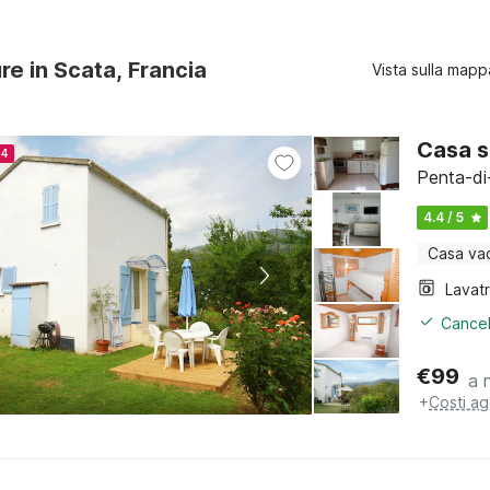
ure in Scata, Francia
Vista sulla mapp
Casa su
24
Penta-di
4.4 / 5
Casa va
Lavat
Cancel
€
99
a 
+
Costi ag