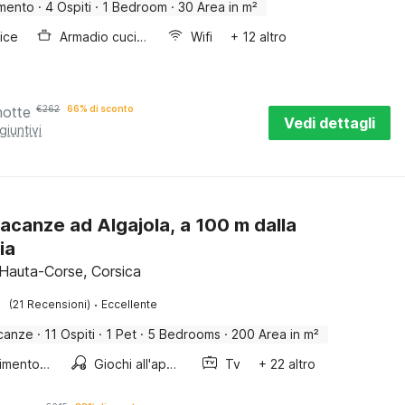
mento
·
4 Ospiti
·
1 Bedroom
·
30 Area in m²
rice
Armadio cucina
Wifi
+ 12 altro
notte
€
262
66% di sconto
Vedi dettagli
giuntivi
acanze ad Algajola, a 100 m dalla
ia
, Hauta-Corse, Corsica
·
(21 Recensioni)
Eccellente
canze
·
11 Ospiti
·
1 Pet
·
5 Bedrooms
·
200 Area in m²
Divertimento per bambini
Giochi all'aperto
Tv
+ 22 altro