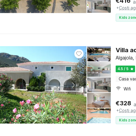
€
416
a
+
Costi ag
Kids zon
Villa a
Algajola
4.5 / 5
Casa va
Wifi
€
328
+
Costi ag
Kids zon