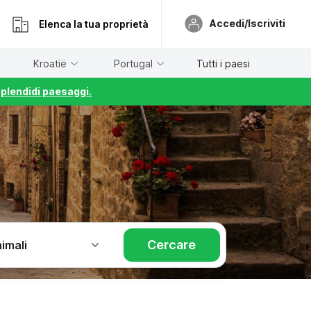
Accedi/Iscriviti
Elenca la tua proprietà
Kroatië
Portugal
Tutti i paesi
splendidi paesaggi.
Cercare
imali