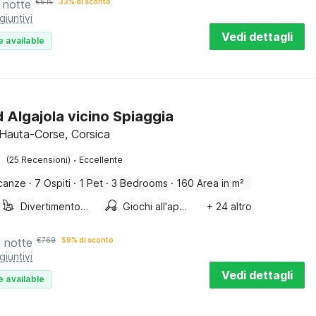
 notte
€
615
33% di sconto
giuntivi
Vedi dettagli
e available
d Algajola vicino Spiaggia
, Hauta-Corse, Corsica
·
(25 Recensioni)
Eccellente
canze
·
7 Ospiti
·
1 Pet
·
3 Bedrooms
·
160 Area in m²
Divertimento per bambini
Giochi all'aperto
+ 24 altro
a notte
€
769
59% di sconto
giuntivi
Vedi dettagli
e available