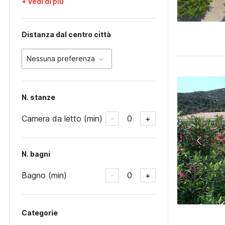
+ Vedi di più
Distanza dal centro città
Nessuna preferenza
N. stanze
Camera da letto (min)
0
-
+
N. bagni
Bagno (min)
0
-
+
Categorie