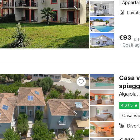
Apparta
Lavat
€
93
a 
+
Costi ag
Casa v
spiagg
Algajola
4.6 / 5
Casa va