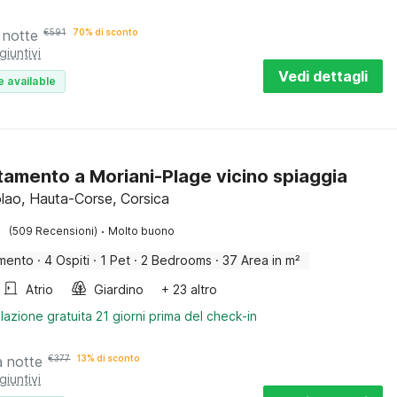
 notte
€
591
70% di sconto
giuntivi
Vedi dettagli
e available
amento a Moriani-Plage vicino spiaggia
lao, Hauta-Corse, Corsica
·
(509 Recensioni)
Molto buono
mento
·
4 Ospiti
·
1 Pet
·
2 Bedrooms
·
37 Area in m²
Atrio
Giardino
+ 23 altro
lazione gratuita 21 giorni prima del check-in
a notte
€
377
13% di sconto
giuntivi