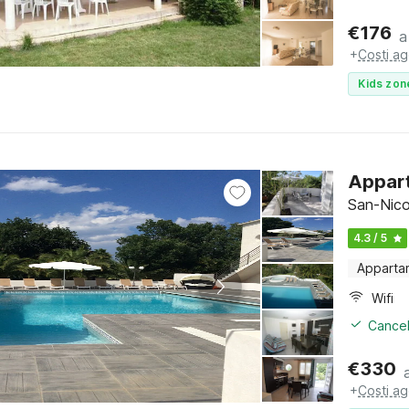
€
176
a
+
Costi ag
Kids zon
Appart
San-Nico
4.3 / 5
Apparta
Wifi
Cancel
€
330
+
Costi ag