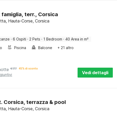
famiglia, terr., Corsica
etta, Hauta-Corse, Corsica
canze
·
6 Ospiti
·
2 Pets
·
1 Bedroom
·
40 Area in m²
bo
Piscina
Balcone
+ 21 altro
notte
€
177
45% di sconto
Vedi dettagli
giuntivi
. Corsica, terrazza & pool
etta, Hauta-Corse, Corsica