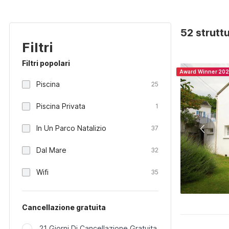
52 strutt
Filtri
Filtri popolari
Award Winner 20
Piscina
25
Piscina Privata
1
In Un Parco Natalizio
37
Dal Mare
32
Wifi
35
Cancellazione gratuita
21 Giorni Di Cancellazione Gratuita