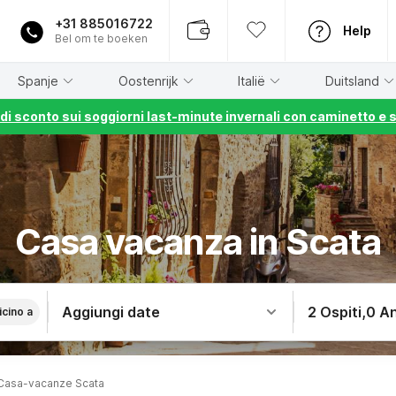
+31 885016722
Help
Bel om te boeken
Spanje
Oostenrijk
Italië
Duitsland
% di sconto sui soggiorni last-minute invernali con caminetto e 
Casa vacanza in Scata
Aggiungi date
2 Ospiti
,
0 An
icino a
Casa-vacanze Scata