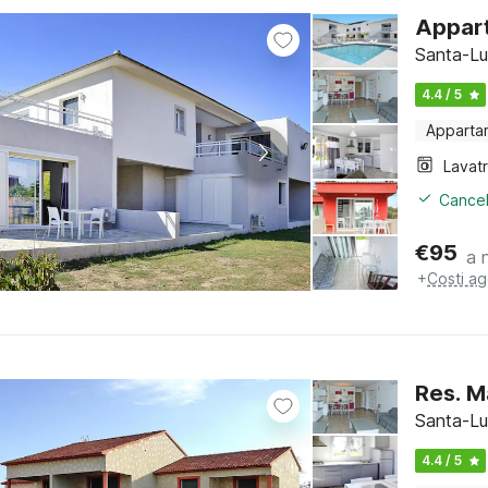
Appart
Santa-Lu
4.4 / 5
Apparta
Lavat
Cancel
€
95
a 
+
Costi ag
Res. M
Santa-Lu
4.4 / 5