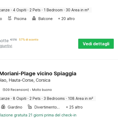
canze
·
4 Ospiti
·
2 Pets
·
1 Bedroom
·
30 Area in m²
bo
Piscina
Balcone
+ 20 altro
notte
€
176
57% di sconto
Vedi dettagli
giuntivi
a Moriani-Plage vicino Spiaggia
lao, Hauta-Corse, Corsica
·
(509 Recensioni)
Molto buono
canze
·
8 Ospiti
·
2 Pets
·
3 Bedrooms
·
108 Area in m²
Giardino
Divertimento per bambini
+ 25 altro
lazione gratuita 21 giorni prima del check-in