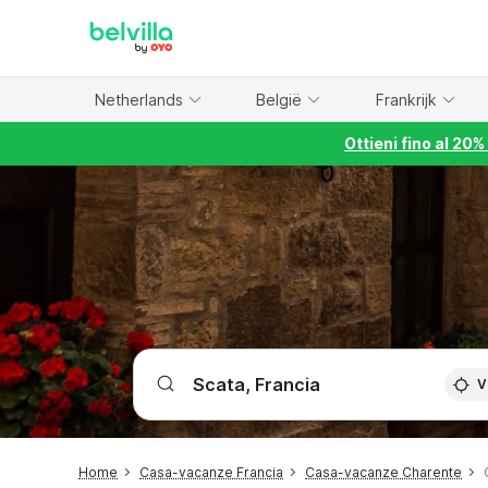
WIZARD MEMBER
Netherlands
België
Frankrijk
Ottieni fino al 20
V
Home
Casa-vacanze Francia
Casa-vacanze Charente