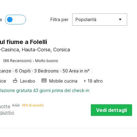
a
Filtra per
Popolarità
l fiume a Folelli
-Casinca, Hauta-Corse, Corsica
·
(86 Recensioni)
Molto buono
canze
·
6 Ospiti
·
3 Bedrooms
·
50 Area in m²
rice
Lavabo
Mobile cucina
+ 19 altro
lazione gratuita 43 giorni prima del check-in
notte
€
123
16% di sconto
Vedi dettagli
giuntivi