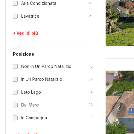
Aria Condizionata
41
Lavatrice
21
+ Vedi di più
Posizione
Non In Un Parco Natalizio
15
In Un Parco Natalizio
37
Lato Lago
4
Dal Mare
32
In Campagna
1