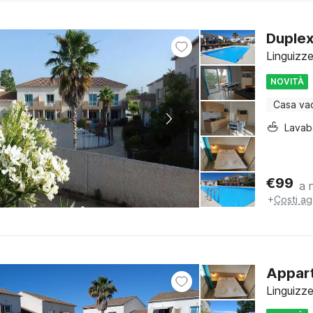
Duplex 
Linguizz
NOVITÀ
Casa va
Lava
€
99
a 
+
Costi ag
Appart
Linguizz