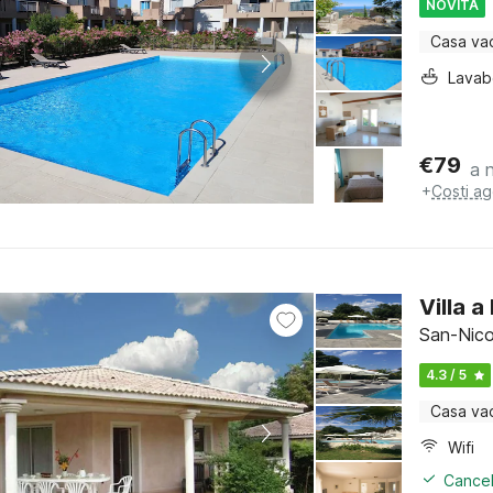
NOVITÀ
Casa va
Lava
€
79
a 
+
Costi ag
Villa 
San-Nico
4.3 / 5
Casa va
Wifi
Cancel