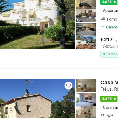
4.6 / 5
Apparta
Cancel
€
217
a
+
Costi ag
Kids zon
Casa V
Fréjus, R
4.4 / 5
Casa va
Wifi