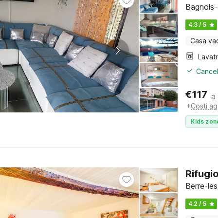
Bagnols-
4.3 / 5
Casa va
Lavat
Cancel
€
117
a
+
Costi ag
Kids zon
Rifugio
Berre-le
4.2 / 5