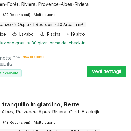
en-Forêt, Riviera, Provence-Alpes-Riviera
·
(30 Recensioni)
Molto buono
canze
·
2 Ospiti
·
1 Bedroom
·
40 Area in m²
rice
Lavabo
Piscina
+ 19 altro
lazione gratuita 30 giorni prima del check-in
 notte
€
232
48% di sconto
giuntivi
Vedi dettagli
e available
 tranquillo in giardino, Berre
s-Alpes, Provence-Alpes-Riviera, Oost-Frankrijk
·
(48 Recensioni)
Molto buono