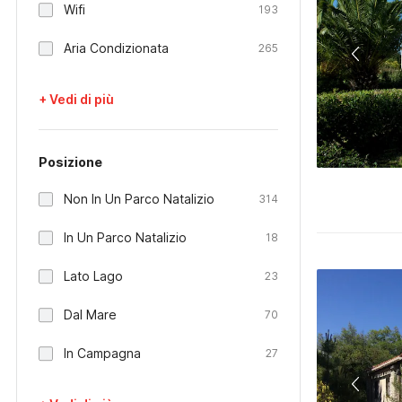
Wifi
193
Aria Condizionata
265
+ Vedi di più
Posizione
Non In Un Parco Natalizio
314
In Un Parco Natalizio
18
Lato Lago
23
Dal Mare
70
In Campagna
27