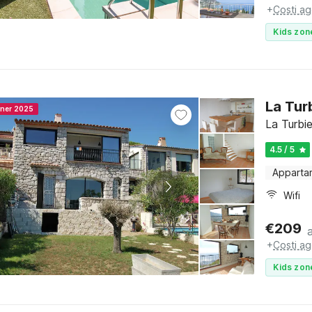
+
Costi ag
Kids zon
La Tur
nner 2025
La Turbie
4.5 / 5
Apparta
Wifi
€
209
+
Costi ag
Kids zon