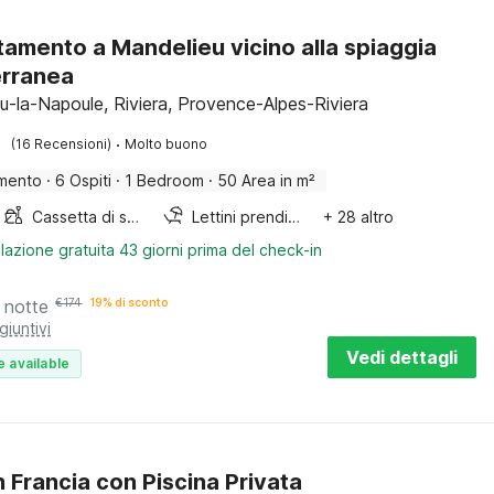
amento a Mandelieu vicino alla spiaggia
erranea
u-la-Napoule, Riviera, Provence-Alpes-Riviera
·
(16 Recensioni)
Molto buono
mento
·
6 Ospiti
·
1 Bedroom
·
50 Area in m²
Cassetta di sabbia
Lettini prendisole
+ 28 altro
lazione gratuita 43 giorni prima del check-in
 notte
€
174
19% di sconto
giuntivi
Vedi dettagli
e available
n Francia con Piscina Privata