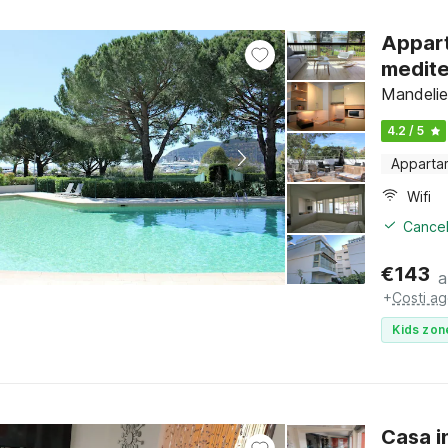
Appart
medit
Mandelie
4.2 / 5
Apparta
Wifi
Cancel
€
143
a
+
Costi ag
Kids zon
Casa i