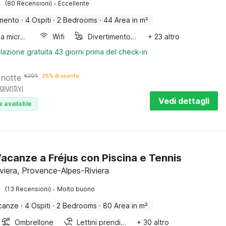
·
(80 Recensioni)
Eccellente
mento
·
4 Ospiti
·
2 Bedrooms
·
44 Area in m²
Forno a microonde combinato
Wifi
Divertimento per bambini
+ 23 altro
lazione gratuita 43 giorni prima del check-in
 notte
€
304
26% di sconto
giuntivi
Vedi dettagli
e available
acanze a Fréjus con Piscina e Tennis
iviera, Provence-Alpes-Riviera
·
(13 Recensioni)
Molto buono
canze
·
4 Ospiti
·
2 Bedrooms
·
80 Area in m²
Ombrellone
Lettini prendisole
+ 30 altro