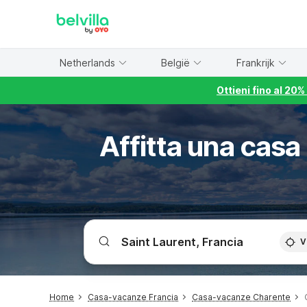
WIZARD MEMBER
Netherlands
België
Frankrijk
Ottieni fino al 20
Affitta una casa
V
Home
Casa-vacanze Francia
Casa-vacanze Charente