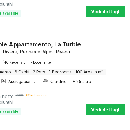
giuntivi
Vedi dettagli
e available
bie Appartamento, La Turbie
, Riviera, Provence-Alpes-Riviera
·
(46 Recensioni)
Eccellente
mento
·
6 Ospiti
·
2 Pets
·
3 Bedrooms
·
100 Area in m²
Asciugabiancheria
Giardino
+ 25 altro
a notte
€
360
43% di sconto
giuntivi
Vedi dettagli
e available