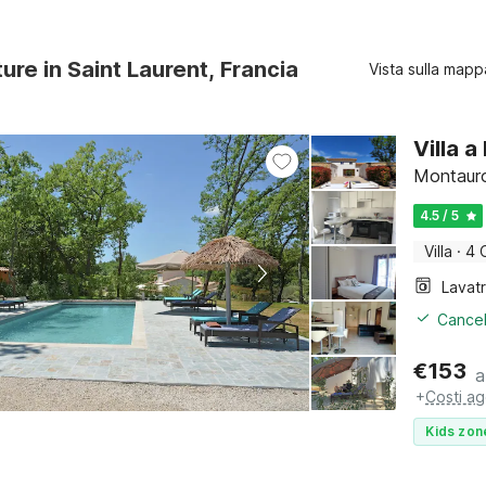
ture in Saint Laurent, Francia
Vista sulla mapp
Villa 
Montauro
4.5 / 5
Villa
·
4 
Lavat
Cancel
€
153
a
+
Costi ag
Kids zon