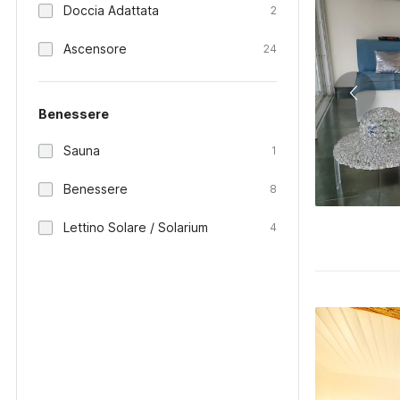
Doccia Adattata
2
Ascensore
24
Benessere
Sauna
1
Benessere
8
Lettino Solare / Solarium
4