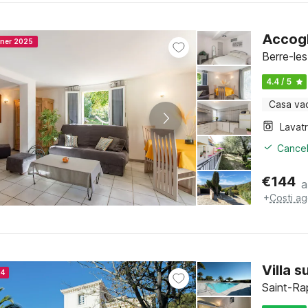
Accogli
nner 2025
Berre-le
4.4 / 5
Casa va
Lavat
Cancel
€
144
a
+
Costi ag
Villa 
24
Saint-Ra