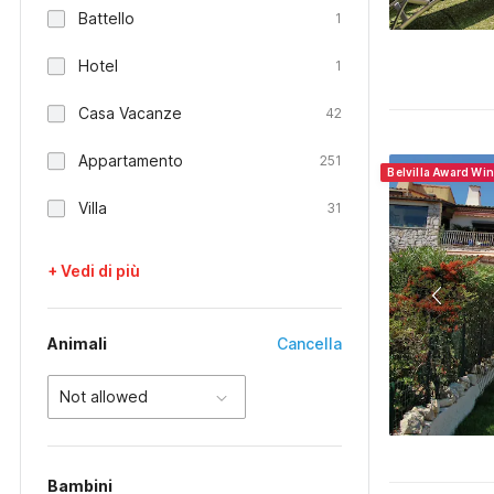
Battello
1
Hotel
1
Casa Vacanze
42
Appartamento
251
Belvilla Award Wi
Villa
31
+ Vedi di più
Animali
Cancella
Not allowed
Bambini