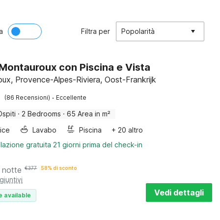
a
Filtra per
Popolarità
a Montauroux con Piscina e Vista
ux, Provence-Alpes-Riviera, Oost-Frankrijk
·
(86 Recensioni)
Eccellente
Ospiti
·
2 Bedrooms
·
65 Area in m²
rice
Lavabo
Piscina
+ 20 altro
lazione gratuita 21 giorni prima del check-in
 notte
€
377
58% di sconto
giuntivi
Vedi dettagli
e available