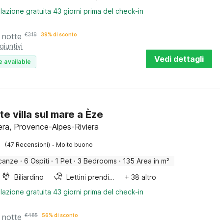
lazione gratuita 43 giorni prima del check-in
 notte
€
319
39% di sconto
giuntivi
Vedi dettagli
e available
te villa sul mare a Èze
iera, Provence-Alpes-Riviera
·
(47 Recensioni)
Molto buono
canze
·
6 Ospiti
·
1 Pet
·
3 Bedrooms
·
135 Area in m²
Biliardino
Lettini prendisole
+ 38 altro
lazione gratuita 43 giorni prima del check-in
 notte
€
485
56% di sconto