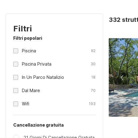
332 strut
Filtri
Filtri popolari
Piscina
92
Piscina Privata
30
In Un Parco Natalizio
18
Dal Mare
70
Wifi
193
Cancellazione gratuita
21 Giorni Di Cancellazione Gratuita