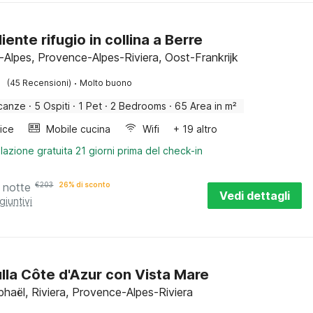
ente rifugio in collina a Berre
s-Alpes, Provence-Alpes-Riviera, Oost-Frankrijk
·
(45 Recensioni)
Molto buono
canze
·
5 Ospiti
·
1 Pet
·
2 Bedrooms
·
65 Area in m²
rice
Mobile cucina
Wifi
+ 19 altro
lazione gratuita 21 giorni prima del check-in
 notte
€
203
26% di sconto
Vedi dettagli
giuntivi
sulla Côte d'Azur con Vista Mare
phaël, Riviera, Provence-Alpes-Riviera