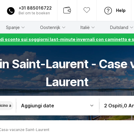
+31 885016722
Help
Bel om te boeken
Spanje
Oostenrijk
Italië
Duitsland
% di sconto sui soggiorni last-minute invernali con caminetto e 
 in Saint-Laurent - Case 
Laurent
Aggiungi date
2 Ospiti
,
0 An
icino a
Casa-vacanze Saint-Laurent