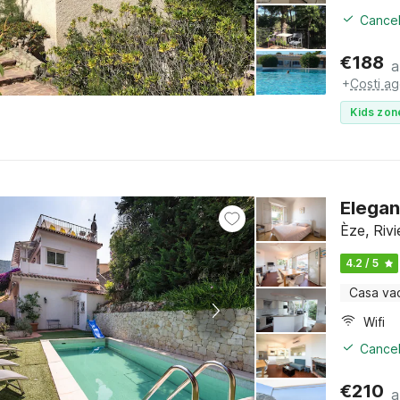
Cancel
€
188
a
+
Costi ag
Kids zon
Elegan
Èze, Riv
4.2 / 5
Casa va
Wifi
Cancel
€
210
a