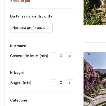
+ Vedi di più
Distanza dal centro città
Nessuna preferenza
N. stanze
Camera da letto (min)
0
-
+
N. bagni
Bagno (min)
0
-
+
Categorie