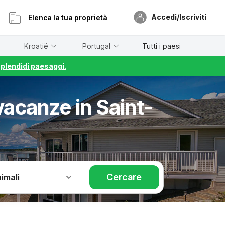
Accedi/Iscriviti
Elenca la tua proprietà
Kroatië
Portugal
Tutti i paesi
splendidi paesaggi.
vacanze in Saint-
Cercare
imali