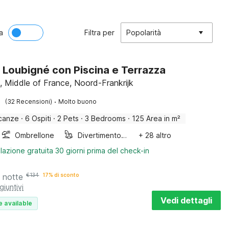
a
Filtra per
Popolarità
 Loubigné con Piscina e Terrazza
, Middle of France, Noord-Frankrijk
·
(32 Recensioni)
Molto buono
canze
·
6 Ospiti
·
2 Pets
·
3 Bedrooms
·
125 Area in m²
Ombrellone
Divertimento per bambini
+ 28 altro
lazione gratuita 30 giorni prima del check-in
 notte
€
134
17% di sconto
giuntivi
Vedi dettagli
e available