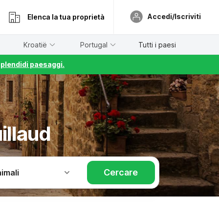
Accedi/Iscriviti
Elenca la tua proprietà
Kroatië
Portugal
Tutti i paesi
splendidi paesaggi.
illaud
Cercare
imali