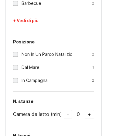
Barbecue
2
+ Vedi di più
Posizione
Non In Un Parco Natalizio
2
Dal Mare
1
In Campagna
2
N. stanze
Camera da letto (min)
0
-
+
N. bagni