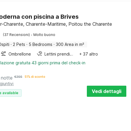
moderna con piscina a Brives
ur-Charente, Charente-Maritime, Poitou the Charente
·
(37 Recensioni)
Molto buono
Ospiti
·
2 Pets
·
5 Bedrooms
·
300 Area in m²
Ombrellone
Lettini prendisole
+ 37 altro
lazione gratuita 43 giorni prima del check-in
 notte
€
366
51% di sconto
giuntivi
Vedi dettagli
e available