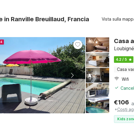
e in Ranville Breuillaud, Francia
Vista sulla mapp
Casa a
24
Loubigné
4.2 / 5
Casa va
Wifi
Cancel
€
106
a
+
Costi ag
Kids zon