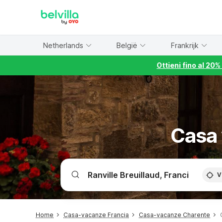
WIZARD MEMBER
Netherlands
België
Frankrijk
Ottieni fino al 20
Casa 
V
Home
Casa-vacanze Francia
Casa-vacanze Charente