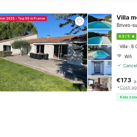
Villa 
nner 2025 - Top 50 in France
Brives-s
4.3 / 5
Villa
·
8 
Wifi
Cancel
€
173
a
+
Costi ag
Kids zon