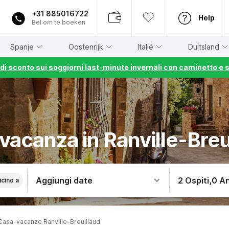
+31 885016722
Help
Bel om te boeken
Spanje
Oostenrijk
Italië
Duitsland
% di sconto sui soggiorni last-minute invernali con caminetto e 
vacanza in Ranville-Breu
Aggiungi date
2 Ospiti
,
0 An
icino a
Casa-vacanze Ranville-Breuillaud