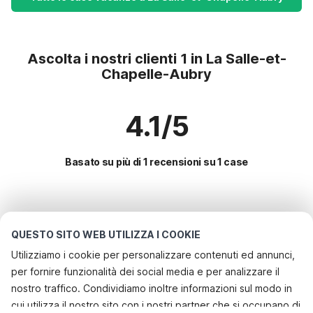
Ascolta i nostri clienti 1 in La Salle-et-
Chapelle-Aubry
4.1/5
Basato su più di 1 recensioni su 1 case
Le destinazioni più popolari per le
vacanze
QUESTO SITO WEB UTILIZZA I COOKIE
Utilizziamo i cookie per personalizzare contenuti ed annunci,
Città con i migliori servizi per le vacanze
per fornire funzionalità dei social media e per analizzare il
Casa vacanze a misura di bambino assignan
nostro traffico. Condividiamo inoltre informazioni sul modo in
Servizi più popolari per le vacanze in La-salle-et-chapelle-
cui utilizza il nostro sito con i nostri partner che si occupano di
Casa vacanze a misura di bambino les-aires
aubry