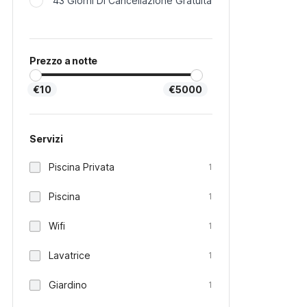
43 Giorni Di Cancellazione Gratuita
Prezzo a notte
€10
€5000
Servizi
Piscina Privata
1
Piscina
1
Wifi
1
Lavatrice
1
Giardino
1