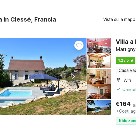
a in Clessé, Francia
Vista sulla mapp
Villa 
Martigny
4.2 / 5
Casa va
Wifi
Cancel
€
164
a
+
Costi ag
Kids zon