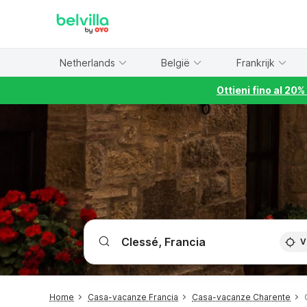
WIZARD MEMBER
Netherlands
België
Frankrijk
Ottieni fino al 20
V
Home
Casa-vacanze Francia
Casa-vacanze Charente