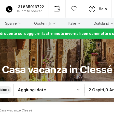
+31 885016722
Help
Bel om te boeken
Spanje
Oostenrijk
Italië
Duitsland
% di sconto sui soggiorni last-minute invernali con caminetto e 
Casa vacanza in Clessé
Aggiungi date
2 Ospiti
,
0 An
icino a
Casa-vacanze Clessé