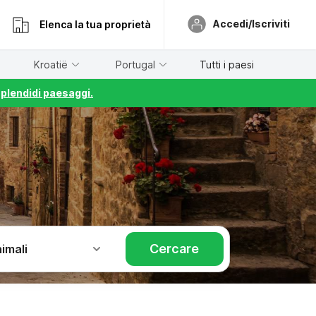
Accedi/Iscriviti
Elenca la tua proprietà
Kroatië
Portugal
Tutti i paesi
splendidi paesaggi.
Cercare
imali