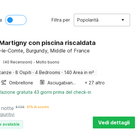
a
Filtra per
Popolarità
a Martigny con piscina riscaldata
-le-Comte, Burgundy, Middle of France
·
(40 Recensioni)
Molto buono
canze
·
8 Ospiti
·
4 Bedrooms
·
140 Area in m²
Ombrellone
Asciugabiancheria
+ 27 altro
lazione gratuita 43 giorni prima del check-in
 notte
€
409
61% di sconto
giuntivi
Vedi dettagli
e available