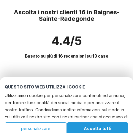
Ascolta i nostri clienti 16 in Baignes-
Sainte-Radegonde
4.4/5
Basato su più di 16 recensioni su 13 case
Le destinazioni più popolari per le
vacanze
QUESTO SITO WEB UTILIZZA I COOKIE
Utilizziamo i cookie per personalizzare contenuti ed annunci,
Città con i migliori servizi per le vacanze
per fornire funzionalità dei social media e per analizzare il
Casa vacanze a misura di bambino assignan
nostro traffico. Condividiamo inoltre informazioni sul modo in
Servizi più popolari per le vacanze in Baignes-sainte-
cui utilizza il nostro sito con i nostri partner che si occupano di
Casa vacanze a misura di bambino les-aires
radegonde
analisi dei dati web, pubblicità e social media, i quali
Casa vacanze a misura di bambino la-celle
Casa vacanze con barbecue
personalizzare
Accetta tutti
Città più popolari per le vacanze in Charente
potrebbero combinarle con altre informazioni che ha fornito