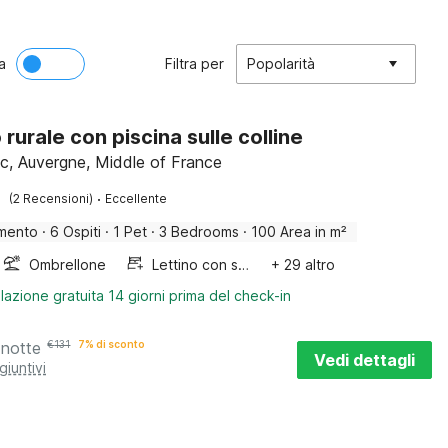
a
Filtra per
Popolarità
 rurale con piscina sulle colline
c, Auvergne, Middle of France
·
(2 Recensioni)
Eccellente
mento
·
6 Ospiti
·
1 Pet
·
3 Bedrooms
·
100 Area in m²
Ombrellone
Lettino con sponde
+ 29 altro
lazione gratuita 14 giorni prima del check-in
 notte
€
131
7% di sconto
Vedi dettagli
giuntivi