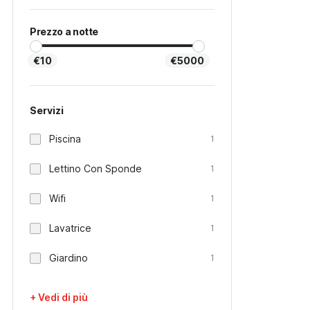
Prezzo a notte
€10
€5000
Servizi
Piscina
1
Lettino Con Sponde
1
Wifi
1
Lavatrice
1
Giardino
1
+ Vedi di più