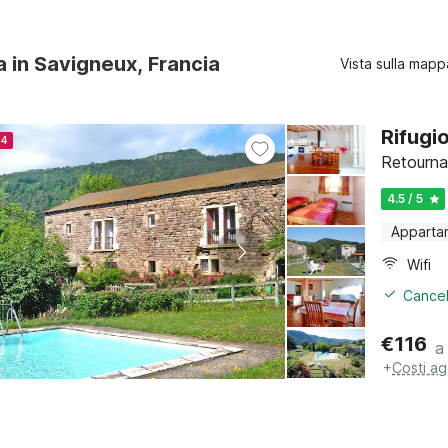
ra in Savigneux, Francia
Vista sulla mapp
Rifugio
24
Retourna
4.5 / 5
Apparta
Wifi
Cancel
€
116
a
+
Costi ag