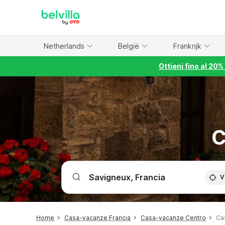
WIZARD MEMBER
Netherlands
België
Frankrijk
Ottieni fino al 20
C
V
Home
Casa-vacanze Francia
Casa-vacanze Centro
Ca