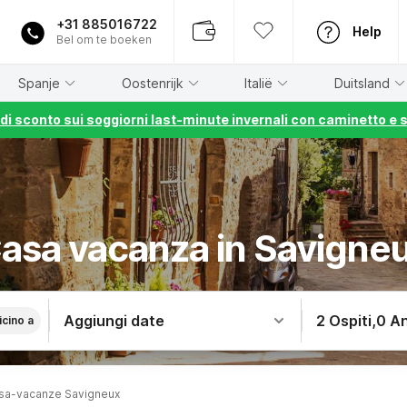
+31 885016722
Help
Bel om te boeken
Spanje
Oostenrijk
Italië
Duitsland
% di sconto sui soggiorni last-minute invernali con caminetto e 
asa vacanza in Savigne
Aggiungi date
2 Ospiti
,
0 An
icino a
sa-vacanze Savigneux