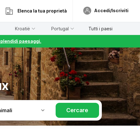
Accedi/Iscriviti
Elenca la tua proprietà
Kroatië
Portugal
Tutti i paesi
splendidi paesaggi.
ux
Cercare
imali