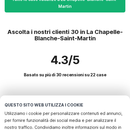
Martin
Ascolta i nostri clienti 30 in La Chapelle-
Blanche-Saint-Martin
4.3/5
Basato su più di 30 recensioni su 22 case
Le destinazioni più popolari per le
vacanze
QUESTO SITO WEB UTILIZZA I COOKIE
Utilizziamo i cookie per personalizzare contenuti ed annunci,
Città con i migliori servizi per le vacanze
per fornire funzionalità dei social media e per analizzare il
Casa vacanze a misura di bambino comps
nostro traffico. Condividiamo inoltre informazioni sul modo in
Servizi più popolari per le vacanze in La-chapelle-blanche-