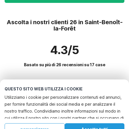
Ascolta i nostri clienti 26 in Saint-Benoît-
la-Forêt
4.3/5
Basato su più di 26 recensioni su 17 case
Le destinazioni più popolari per le
QUESTO SITO WEB UTILIZZA I COOKIE
vacanze
Utilizziamo i cookie per personalizzare contenuti ed annunci,
per fornire funzionalità dei social media e per analizzare il
Città con i migliori servizi per le vacanze
nostro traffico. Condividiamo inoltre informazioni sul modo in
Casa vacanze a misura di bambino comps
cui utilizza il nostro sito con i nostri partner che si occupano di
Servizi più popolari per le vacanze in Saint-benoit-la-foret
Casa vacanze a misura di bambino saint-dionizy
analisi dei dati web, pubblicità e social media, i quali
Vacanza con il cane - Casa vacanze pet friendly