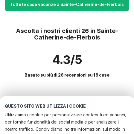
Tutte le case vacanze a Sainte-Catherine-de-Fierbois
Ascolta i nostri clienti 26 in Sainte-
Catherine-de-Fierbois
4.3/5
Basato su più di 26 recensioni su 18 case
Le destinazioni più popolari per le
vacanze
QUESTO SITO WEB UTILIZZA I COOKIE
Utilizziamo i cookie per personalizzare contenuti ed annunci,
Città con i migliori servizi per le vacanze
per fornire funzionalità dei social media e per analizzare il
Casa vacanze a misura di bambino comps
nostro traffico. Condividiamo inoltre informazioni sul modo in
Servizi più popolari per le vacanze in Sainte-catherine-de-