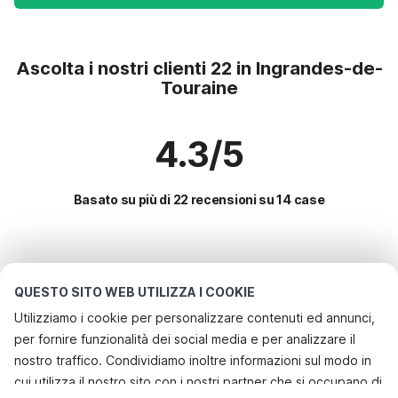
Ascolta i nostri clienti 22 in Ingrandes-de-
Touraine
4.3/5
Basato su più di 22 recensioni su 14 case
Le destinazioni più popolari per le
vacanze
QUESTO SITO WEB UTILIZZA I COOKIE
Utilizziamo i cookie per personalizzare contenuti ed annunci,
Città con i migliori servizi per le vacanze
per fornire funzionalità dei social media e per analizzare il
Casa vacanze a misura di bambino comps
nostro traffico. Condividiamo inoltre informazioni sul modo in
Servizi più popolari per le vacanze in Ingrandes-de-
cui utilizza il nostro sito con i nostri partner che si occupano di
Casa vacanze a misura di bambino saint-dionizy
touraine