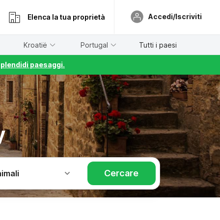
Accedi/Iscriviti
Elenca la tua proprietà
Kroatië
Portugal
Tutti i paesi
splendidi paesaggi.
y
Cercare
imali