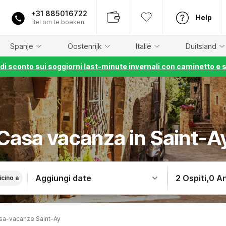
+31 885016722
Help
Bel om te boeken
Spanje
Oostenrijk
Italië
Duitsland
% di sconto sui soggiorni last-minute invernali con caminetto e 
Casa vacanza in Saint-A
Aggiungi date
2 Ospiti
,
0 An
icino a
sa-vacanze Saint-Ay