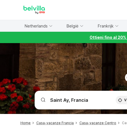
WIZARD MEMBER
Netherlands
België
Frankrijk
Ottieni fino al 20
V
Home
Casa-vacanze Francia
Casa-vacanze Centro
Ca