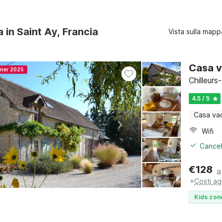
a in Saint Ay, Francia
Vista sulla mapp
Casa v
nner 2025
Chilleurs
4.5 / 5
Casa va
Wifi
Cancel
€
128
a
+
Costi ag
Kids zon