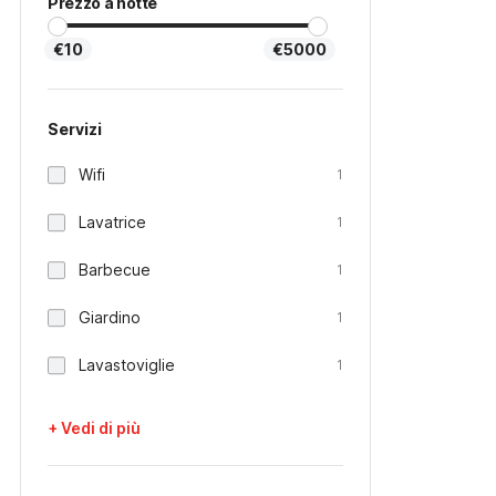
Prezzo a notte
€10
€5000
Servizi
Wifi
1
Lavatrice
1
Barbecue
1
Giardino
1
Lavastoviglie
1
+ Vedi di più