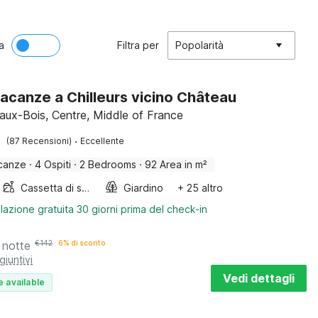
a
Filtra per
Popolarità
acanze a Chilleurs vicino Château
-aux-Bois, Centre, Middle of France
·
(87 Recensioni)
Eccellente
canze
·
4 Ospiti
·
2 Bedrooms
·
92 Area in m²
Cassetta di sabbia
Giardino
+ 25 altro
lazione gratuita 30 giorni prima del check-in
 notte
€
142
6% di sconto
giuntivi
Vedi dettagli
e available