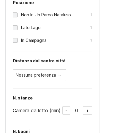
Posizione
Non In Un Parco Natalizio
1
Lato Lago
1
In Campagna
1
Distanza dal centro città
Nessuna preferenza
N. stanze
Camera da letto (min)
0
-
+
N. bagni