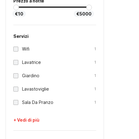
Prezzo a notte
€10
€5000
Servizi
Wifi
1
Lavatrice
1
Giardino
1
Lavastoviglie
1
Sala Da Pranzo
1
+ Vedi di più