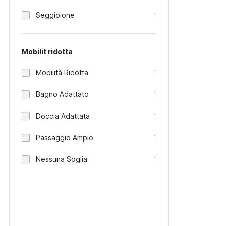
Seggiolone
1
Mobilit ridotta
Mobilità Ridotta
1
Bagno Adattato
1
Doccia Adattata
1
Passaggio Ampio
1
Nessuna Soglia
1