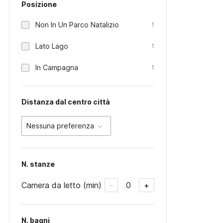
Posizione
Non In Un Parco Natalizio
1
Lato Lago
1
In Campagna
1
Distanza dal centro città
Nessuna preferenza
N. stanze
Camera da letto (min)
0
-
+
N. bagni