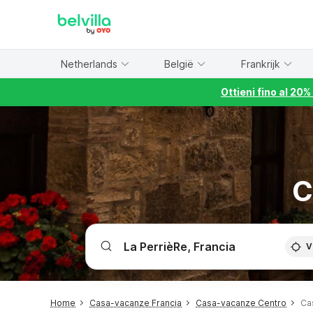
WIZARD MEMBER
Netherlands
België
Frankrijk
Ottieni fino al 20
C
V
Home
Casa-vacanze Francia
Casa-vacanze Centro
Ca