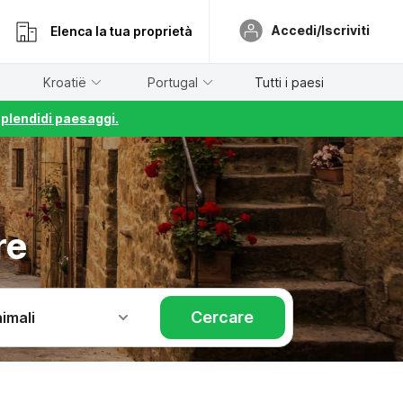
Accedi/Iscriviti
Elenca la tua proprietà
Kroatië
Portugal
Tutti i paesi
splendidi paesaggi.
re
Cercare
imali