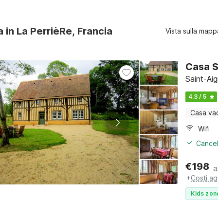
a in La PerrièRe, Francia
Vista sulla mapp
Casa S
Saint-Ai
4.3 / 5
Casa va
Wifi
Cancel
€
198
a
+
Costi ag
Kids zon