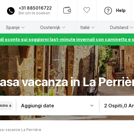
+31 885016722
Help
Bel om te boeken
Spanje
Oostenrijk
Italië
Duitsland
% di sconto sui soggiorni last-minute invernali con caminetto e 
asa vacanza in La Perriè
Aggiungi date
2 Ospiti
,
0 An
icino a
sa-vacanze La Perrière