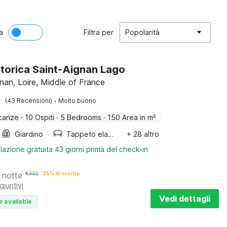
a
Filtra per
Popolarità
torica Saint-Aignan Lago
gnan, Loire, Middle of France
·
(43 Recensioni)
Molto buono
canze
·
10 Ospiti
·
5 Bedrooms
·
150 Area in m²
Giardino
Tappeto elastico
+ 28 altro
lazione gratuita 43 giorni prima del check-in
 notte
€
302
35% di sconto
giuntivi
Vedi dettagli
e available