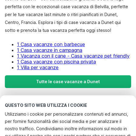
perfetta con le eccezionali case vacanza di Belvilla, perfette
per le tue vacanze last minute o ritiri pianificati in Dunet,
Centro, Francia. Esplora i tipi di case vacanza a Dunet qui
sotto e prenota la tua vacanza perfetta oggi stesso!
1 Casa vacanze con barbecue
1 Casa vacanze in campagna
1 Vacanza con il cane - Casa vacanze pet friendly
1 Casa vacanze con piscina privata
1 Villa per vacanze
Tutte le case vacanze a Dunet
Le destinazioni più popolari per le
QUESTO SITO WEB UTILIZZA I COOKIE
vacanze
Utilizziamo i cookie per personalizzare contenuti ed annunci,
per fornire funzionalità dei social media e per analizzare il
Città con i migliori servizi per le vacanze
nostro traffico. Condividiamo inoltre informazioni sul modo in
Casa vacanze a misura di bambino comps
cui utilizza il nostro sito con i nostri partner che si occupano di