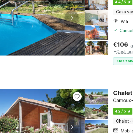
4.4 / 5
Casa va
Wifi
Cancel
€
106
a
+
Costi ag
Kids zon
Chalet
Carnoux-
4.2 / 5
Chalet
·
Mobil