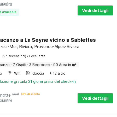
giuntivi
Vedi dettagli
e available
acanze a La Seyne vicino a Sablettes
-sur-Mer, Riviera, Provence-Alpes-Riviera
·
(27 Recensioni)
Eccellente
canze
·
7 Ospiti
·
3 Bedrooms
·
90 Area in m²
bo
Wifi
doccia
+ 12 altro
lazione gratuita 21 giorni prima del check-in
 notte
€
322
48% di sconto
Vedi dettagli
giuntivi