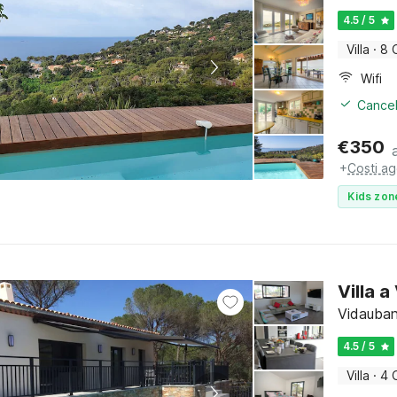
4.5 / 5
Villa
·
8 
Wifi
Cancel
€
350
+
Costi ag
Kids zon
Villa 
Vidauban
4.5 / 5
Villa
·
4 