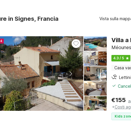
ure in Signes, Francia
Vista sulla mapp
Villa 
24
Méounes-
4.3 / 5
Casa va
Cancel
€
155
a
+
Costi ag
Kids zon