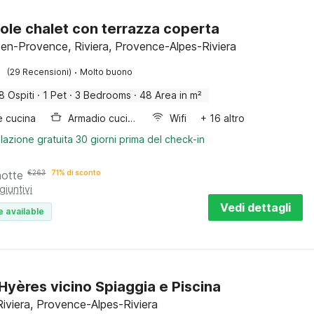
ole chalet con terrazza coperta
en-Provence, Riviera, Provence-Alpes-Riviera
·
(29 Recensioni)
Molto buono
8 Ospiti
·
1 Pet
·
3 Bedrooms
·
48 Area in m²
e cucina
Armadio cucina
Wifi
+ 16 altro
lazione gratuita 30 giorni prima del check-in
notte
€
263
71% di sconto
giuntivi
Vedi dettagli
e available
a Hyères vicino Spiaggia e Piscina
Riviera, Provence-Alpes-Riviera