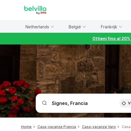
WIZARD MEMBER
Netherlands
België
Frankrijk
Ottieni fino al 20
V
Home
Casa-vacanze Francia
Casa-vacanze Varo
Casa