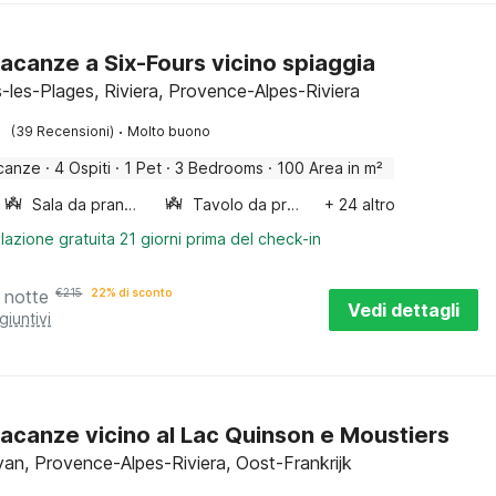
acanze a Six-Fours vicino spiaggia
s-les-Plages, Riviera, Provence-Alpes-Riviera
·
(39 Recensioni)
Molto buono
canze
·
4 Ospiti
·
1 Pet
·
3 Bedrooms
·
100 Area in m²
Sala da pranzo
Tavolo da pranzo
+ 24 altro
lazione gratuita 21 giorni prima del check-in
 notte
€
215
22% di sconto
Vedi dettagli
giuntivi
acanze vicino al Lac Quinson e Moustiers
n, Provence-Alpes-Riviera, Oost-Frankrijk