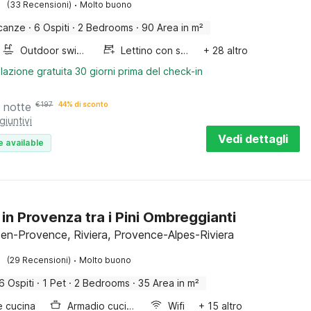
·
(33 Recensioni)
Molto buono
canze
·
6 Ospiti
·
2 Bedrooms
·
90 Area in m²
Outdoor swimming pool
Lettino con sponde
+ 28 altro
lazione gratuita 30 giorni prima del check-in
 notte
€
197
44% di sconto
giuntivi
Vedi dettagli
e available
 in Provenza tra i Pini Ombreggianti
en-Provence, Riviera, Provence-Alpes-Riviera
·
(29 Recensioni)
Molto buono
6 Ospiti
·
1 Pet
·
2 Bedrooms
·
35 Area in m²
e cucina
Armadio cucina
Wifi
+ 15 altro