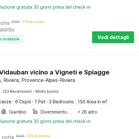
lazione gratuita 30 giorni prima del check-in
notte
€
250
71% di sconto
giuntivi
Vedi dettagli
e available
a Vidauban vicino a Vigneti e Spiagge
, Riviera, Provence-Alpes-Riviera
·
(23 Recensioni)
Molto buono
canze
·
6 Ospiti
·
1 Pet
·
3 Bedrooms
·
150 Area in m²
Giardino
Divertimento per bambini
+ 26 altro
lazione gratuita 30 giorni prima del check-in
a notte
€
566
55% di sconto