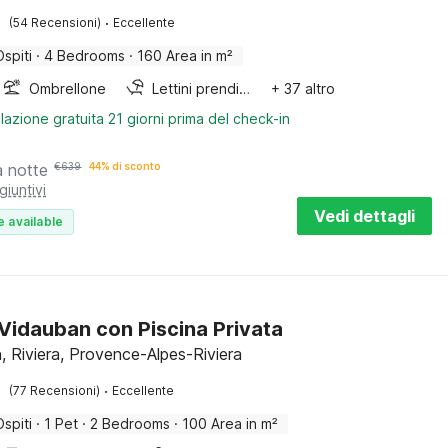
·
(54 Recensioni)
Eccellente
Ospiti
·
4 Bedrooms
·
160 Area in m²
Ombrellone
Lettini prendisole
+ 37 altro
lazione gratuita 21 giorni prima del check-in
a notte
€
639
44% di sconto
giuntivi
Vedi dettagli
e available
a Vidauban con Piscina Privata
, Riviera, Provence-Alpes-Riviera
·
(77 Recensioni)
Eccellente
Ospiti
·
1 Pet
·
2 Bedrooms
·
100 Area in m²