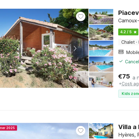
Piacev
Carnoux-
4.2 / 5
Chalet
·
Mobil
Cancel
€
75
a 
+
Costi ag
Kids zon
Villa 
nner 2025
Hyères, 