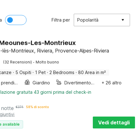
a
Filtra per
Popolarità
a Meounes-Les-Montrieux
lès-Montrieux, Riviera, Provence-Alpes-Riviera
·
(32 Recensioni)
Molto buono
canze
·
5 Ospiti
·
1 Pet
·
2 Bedrooms
·
80 Area in m²
Lettini prendisole
Giardino
Divertimento per bambini
+ 26 altro
lazione gratuita 43 giorni prima del check-in
 notte
€
374
58% di sconto
giuntivi
Vedi dettagli
e available