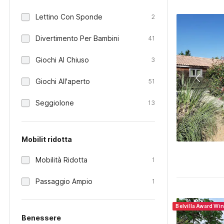
Lettino Con Sponde
2
Divertimento Per Bambini
41
Giochi Al Chiuso
3
Giochi All'aperto
51
Seggiolone
13
Mobilit ridotta
Mobilità Ridotta
1
Passaggio Ampio
1
Belvilla Award Wi
Benessere