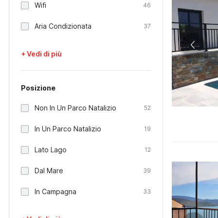
Wifi
46
Aria Condizionata
37
+ Vedi di più
Posizione
Non In Un Parco Natalizio
52
In Un Parco Natalizio
19
Lato Lago
12
Dal Mare
39
In Campagna
33