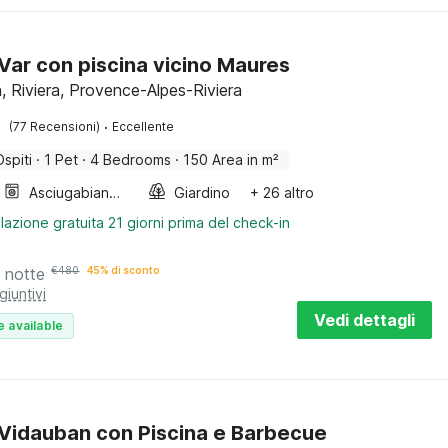
a Var con piscina vicino Maures
, Riviera, Provence-Alpes-Riviera
·
(77 Recensioni)
Eccellente
Ospiti
·
1 Pet
·
4 Bedrooms
·
150 Area in m²
Asciugabiancheria
Giardino
+ 26 altro
lazione gratuita 21 giorni prima del check-in
 notte
€
480
45% di sconto
giuntivi
Vedi dettagli
e available
a Vidauban con Piscina e Barbecue