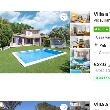
Villa 
Vidauban
4.4 / 5
Casa va
Wifi
Cancel
€
246
+
Costi ag
Kids zon
Villa 