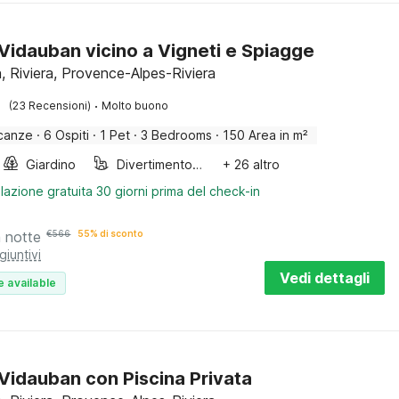
a Vidauban vicino a Vigneti e Spiagge
, Riviera, Provence-Alpes-Riviera
·
(23 Recensioni)
Molto buono
canze
·
6 Ospiti
·
1 Pet
·
3 Bedrooms
·
150 Area in m²
Giardino
Divertimento per bambini
+ 26 altro
lazione gratuita 30 giorni prima del check-in
a notte
€
566
55% di sconto
giuntivi
Vedi dettagli
e available
a Vidauban con Piscina Privata