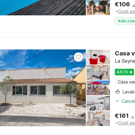
€
106
a
+
Costi ag
Kids zon
Casa v
La Seyne
4.5 / 5
Casa va
Lava
Cancel
€
161
a
+
Costi ag