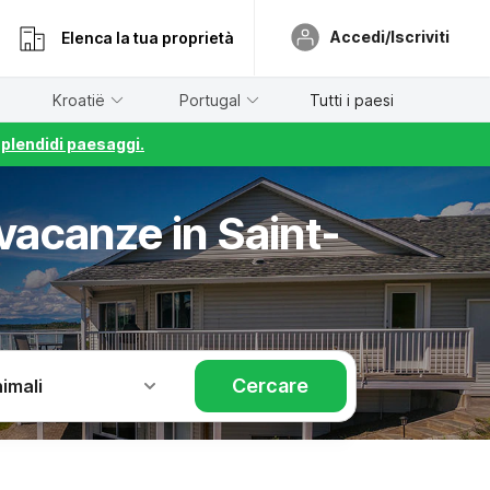
Accedi/Iscriviti
Elenca la tua proprietà
Kroatië
Portugal
Tutti i paesi
splendidi paesaggi.
vacanze in Saint-
Cercare
imali