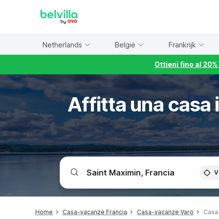
WIZARD MEMBER
Netherlands
België
Frankrijk
Ottieni fino al 20
Affitta una casa
V
Home
Casa-vacanze Francia
Casa-vacanze Varo
Casa