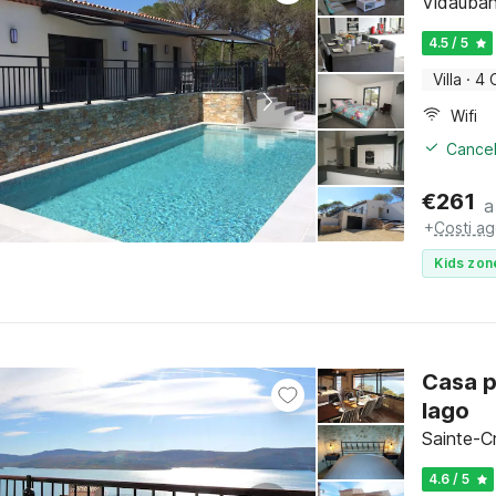
Vidauban
4.5 / 5
Villa
·
4 
Wifi
Cancel
€
261
a
+
Costi ag
Kids zon
Casa p
lago
Sainte-C
4.6 / 5