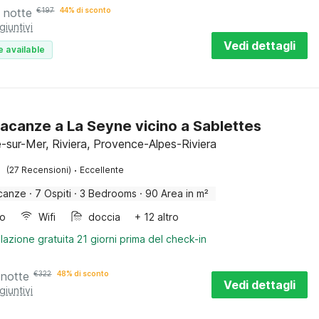
 notte
€
197
44% di sconto
giuntivi
Vedi dettagli
e available
acanze a La Seyne vicino a Sablettes
-sur-Mer, Riviera, Provence-Alpes-Riviera
·
(27 Recensioni)
Eccellente
canze
·
7 Ospiti
·
3 Bedrooms
·
90 Area in m²
bo
Wifi
doccia
+ 12 altro
lazione gratuita 21 giorni prima del check-in
 notte
€
322
48% di sconto
Vedi dettagli
giuntivi