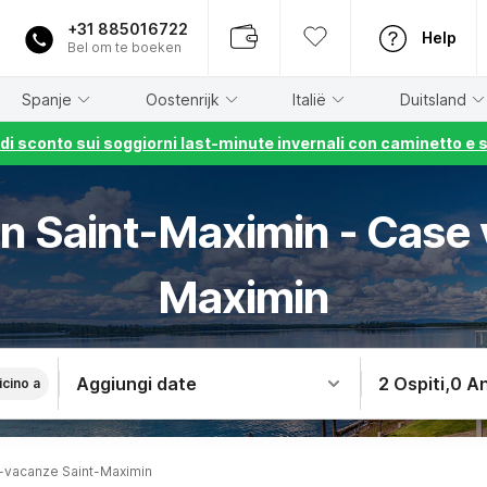
+31 885016722
Help
Bel om te boeken
Spanje
Oostenrijk
Italië
Duitsland
% di sconto sui soggiorni last-minute invernali con caminetto e 
 in Saint-Maximin - Case 
Maximin
Aggiungi date
2 Ospiti
,
0 An
icino a
-vacanze Saint-Maximin