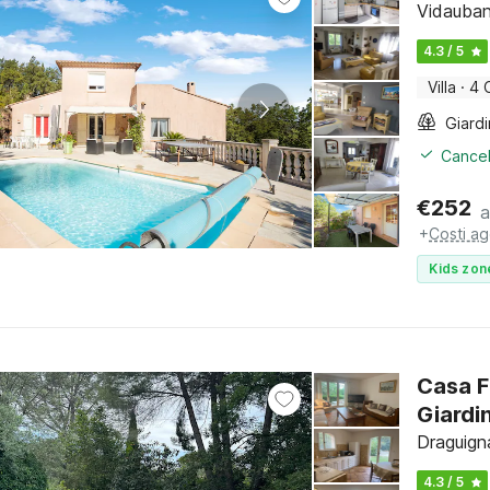
Vidauban
4.3 / 5
Villa
·
4 
Giard
Cancel
€
252
a
+
Costi ag
Kids zon
Casa F
Giardi
Draguign
4.3 / 5