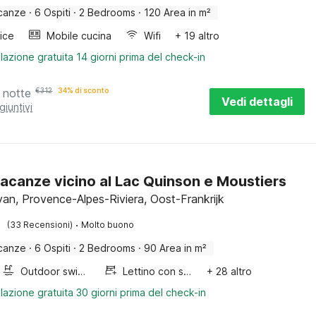
canze
·
6 Ospiti
·
2 Bedrooms
·
120 Area in m²
rice
Mobile cucina
Wifi
+ 19 altro
lazione gratuita 14 giorni prima del check-in
 notte
€
312
34% di sconto
Vedi dettagli
giuntivi
acanze vicino al Lac Quinson e Moustiers
n, Provence-Alpes-Riviera, Oost-Frankrijk
·
(33 Recensioni)
Molto buono
canze
·
6 Ospiti
·
2 Bedrooms
·
90 Area in m²
Outdoor swimming pool
Lettino con sponde
+ 28 altro
lazione gratuita 30 giorni prima del check-in