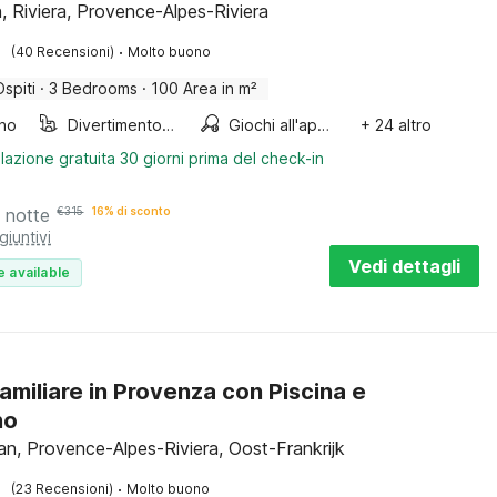
, Riviera, Provence-Alpes-Riviera
·
(40 Recensioni)
Molto buono
Ospiti
·
3 Bedrooms
·
100 Area in m²
ino
Divertimento per bambini
Giochi all'aperto
+ 24 altro
lazione gratuita 30 giorni prima del check-in
 notte
€
315
16% di sconto
giuntivi
Vedi dettagli
e available
amiliare in Provenza con Piscina e
no
an, Provence-Alpes-Riviera, Oost-Frankrijk
·
(23 Recensioni)
Molto buono