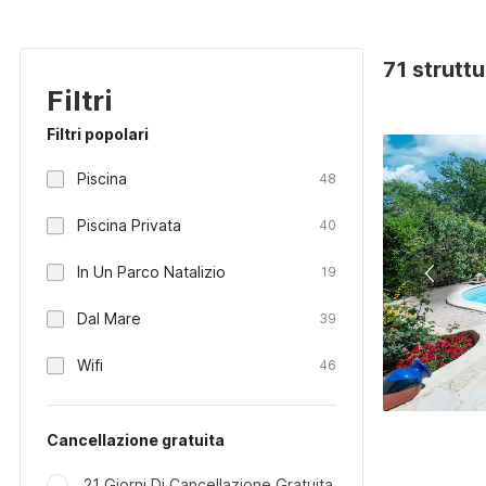
71 struttu
Filtri
Filtri popolari
Piscina
48
Piscina Privata
40
In Un Parco Natalizio
19
Dal Mare
39
Wifi
46
Cancellazione gratuita
21 Giorni Di Cancellazione Gratuita