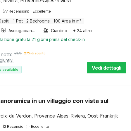
, Riviera, Provence-Alpes-Riviera
·
(77 Recensioni)
Eccellente
Ospiti
·
1 Pet
·
2 Bedrooms
·
100 Area in m²
Asciugabiancheria
Giardino
+ 24 altro
lazione gratuita 21 giorni prima del check-in
 notte
€
373
27% di sconto
giuntivi
Vedi dettagli
e available
anoramica in un villaggio con vista sul
roix-du-Verdon, Provence-Alpes-Riviera, Oost-Frankrijk
·
(2 Recensioni)
Eccellente