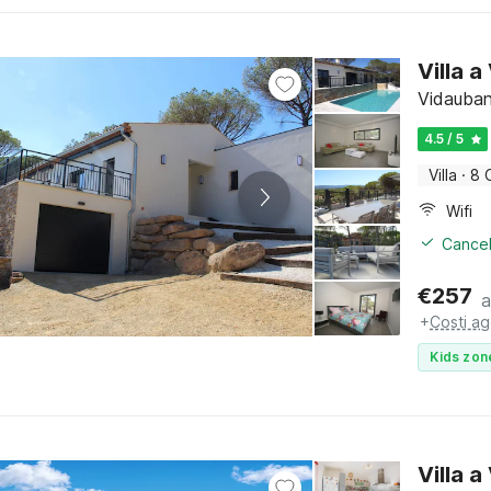
Villa 
Vidauban
4.5 / 5
Villa
·
8 
Wifi
Cancel
€
257
a
+
Costi ag
Kids zon
Villa 