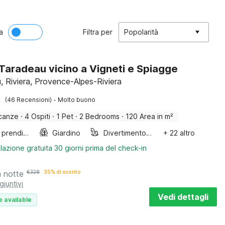
a
Filtra per
Popolarità
a Taradeau vicino a Vigneti e Spiagge
, Riviera, Provence-Alpes-Riviera
·
(46 Recensioni)
Molto buono
canze
·
4 Ospiti
·
1 Pet
·
2 Bedrooms
·
120 Area in m²
Lettini prendisole
Giardino
Divertimento per bambini
+ 22 altro
lazione gratuita 30 giorni prima del check-in
a notte
€
328
35% di sconto
giuntivi
Vedi dettagli
e available