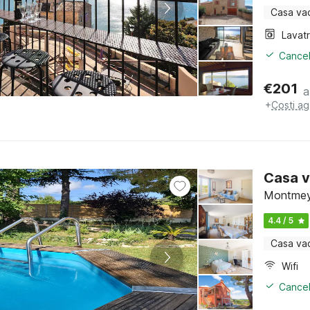
Casa va
Lavat
Cancel
€
201
a
+
Costi ag
Casa v
Montmeya
4.4 / 5
Casa va
Wifi
Cancel