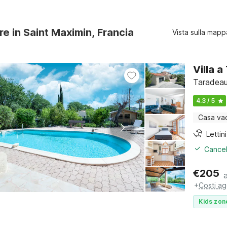
re in Saint Maximin, Francia
Vista sulla mapp
Villa 
Taradeau
4.3 / 5
Casa va
Cancel
€
205
+
Costi ag
Kids zon