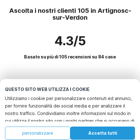
Ascolta i nostri clienti 105 in Artignosc-
sur-Verdon
4.3/5
Basato su più di 105 recensioni su 84 case
Le destinazioni più popolari per le
vacanze
QUESTO SITO WEB UTILIZZA I COOKIE
Utilizziamo i cookie per personalizzare contenuti ed annunci,
Città con i migliori servizi per le vacanze
per fornire funzionalità dei social media e per analizzare il
Casa vacanze a misura di bambino lorgues
nostro traffico. Condividiamo inoltre informazioni sul modo in
Servizi più popolari per le vacanze in Artignosc-sur-
cui utilizza il nostro sito con i nostri partner che si occupano di
Casa vacanze a misura di bambino draguignan
verdon
analisi dei dati web, pubblicità e social media, i quali
Casa vacanze a misura di bambino saint-paul-en-foret
Casa vacanze con piscina
personalizzare
Accetta tutti
Città più popolari per le vacanze in Varo
potrebbero combinarle con altre informazioni che ha fornito
Casa vacanze a misura di bambino callas
Casa
Lista dei desideri
Prenotazioni
Account