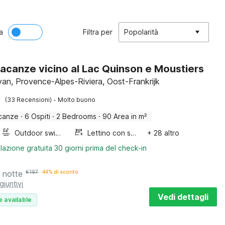
a
Filtra per
Popolarità
acanze vicino al Lac Quinson e Moustiers
n, Provence-Alpes-Riviera, Oost-Frankrijk
·
(33 Recensioni)
Molto buono
canze
·
6 Ospiti
·
2 Bedrooms
·
90 Area in m²
Outdoor swimming pool
Lettino con sponde
+ 28 altro
lazione gratuita 30 giorni prima del check-in
 notte
€
197
44% di sconto
giuntivi
Vedi dettagli
e available