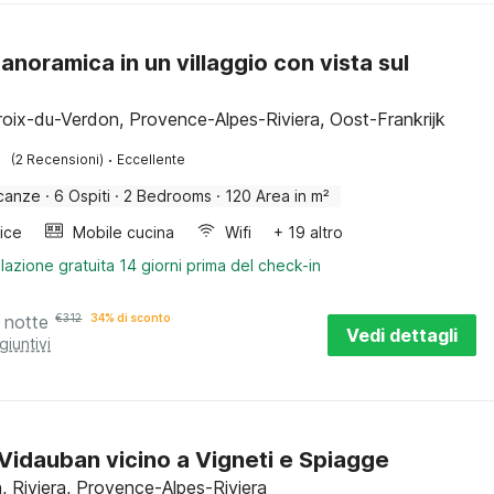
anoramica in un villaggio con vista sul
roix-du-Verdon, Provence-Alpes-Riviera, Oost-Frankrijk
·
(2 Recensioni)
Eccellente
canze
·
6 Ospiti
·
2 Bedrooms
·
120 Area in m²
rice
Mobile cucina
Wifi
+ 19 altro
lazione gratuita 14 giorni prima del check-in
 notte
€
312
34% di sconto
Vedi dettagli
giuntivi
a Vidauban vicino a Vigneti e Spiagge
, Riviera, Provence-Alpes-Riviera