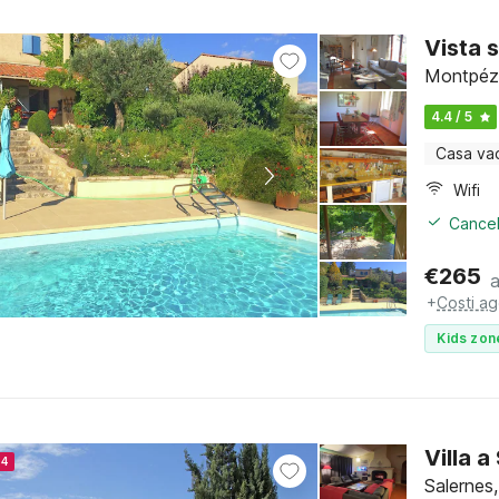
Vista 
Montpéza
4.4 / 5
Casa va
Wifi
Cancel
€
265
+
Costi ag
Kids zon
Villa 
24
Salernes