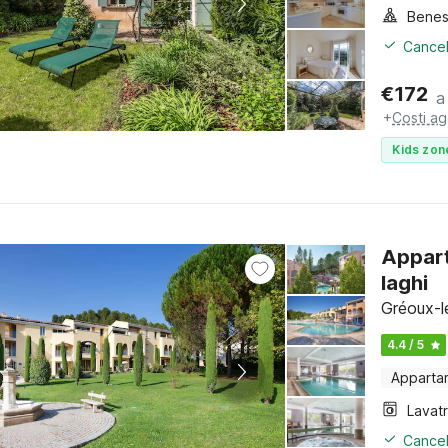
Benes
Cancel
€
172
a
+
Costi ag
Kids zon
Appart
laghi
Gréoux-l
4.4 / 5
Apparta
Lavat
Cancel