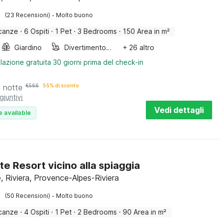
·
(23 Recensioni)
Molto buono
canze
·
6 Ospiti
·
1 Pet
·
3 Bedrooms
·
150 Area in m²
Giardino
Divertimento per bambini
+ 26 altro
lazione gratuita 30 giorni prima del check-in
a notte
€
566
55% di sconto
giuntivi
Vedi dettagli
e available
te Resort vicino alla spiaggia
, Riviera, Provence-Alpes-Riviera
·
(50 Recensioni)
Molto buono
canze
·
4 Ospiti
·
1 Pet
·
2 Bedrooms
·
90 Area in m²