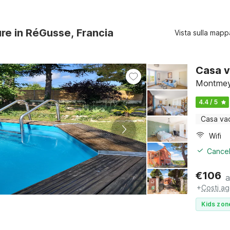
ure in RéGusse, Francia
Vista sulla mapp
Casa v
Montmeya
4.4 / 5
Casa va
Wifi
Cancel
€
106
a
+
Costi ag
Kids zon