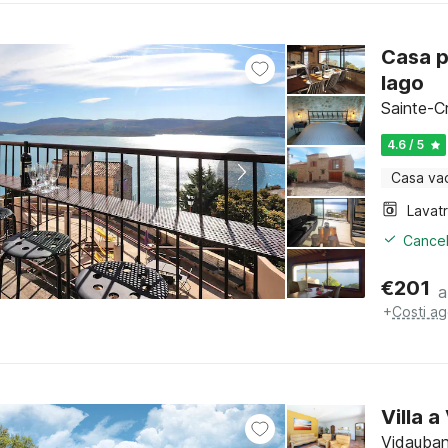
Casa p
lago
Sainte-C
4.6 / 5
Casa va
Lavat
Cancel
€
201
a
+
Costi ag
Villa 
Vidauban