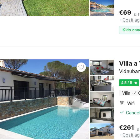
€
69
a 
+
Costi ag
Kids zon
Villa 
Vidauban
4.5 / 5
Villa
·
4 
Wifi
Cancel
€
261
a
+
Costi ag