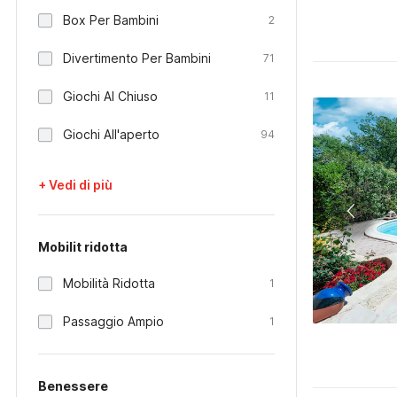
Box Per Bambini
2
Divertimento Per Bambini
71
Giochi Al Chiuso
11
Giochi All'aperto
94
+ Vedi di più
Mobilit ridotta
Mobilità Ridotta
1
Passaggio Ampio
1
Benessere