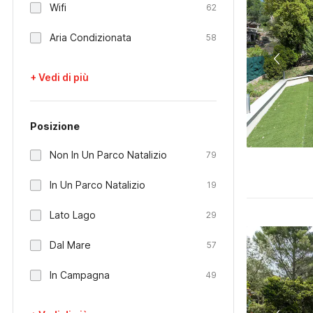
Wifi
62
Aria Condizionata
58
+ Vedi di più
Posizione
Non In Un Parco Natalizio
79
In Un Parco Natalizio
19
Lato Lago
29
Dal Mare
57
In Campagna
49