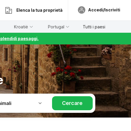
Accedi/Iscriviti
Elenca la tua proprietà
Kroatië
Portugal
Tutti i paesi
splendidi paesaggi.
e
Cercare
imali