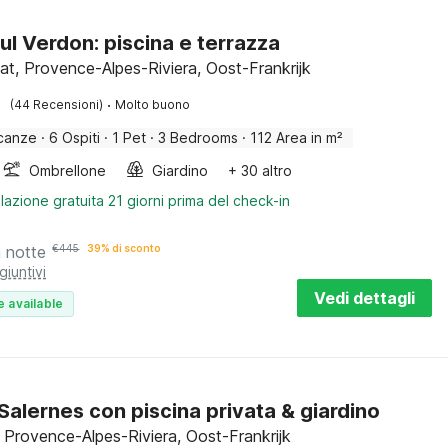
sul Verdon: piscina e terrazza
t, Provence-Alpes-Riviera, Oost-Frankrijk
·
(44 Recensioni)
Molto buono
canze
·
6 Ospiti
·
1 Pet
·
3 Bedrooms
·
112 Area in m²
Ombrellone
Giardino
+ 30 altro
lazione gratuita 21 giorni prima del check-in
a notte
€
445
39% di sconto
giuntivi
Vedi dettagli
e available
a Salernes con piscina privata & giardino
, Provence-Alpes-Riviera, Oost-Frankrijk