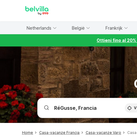
WIZARD MEMBER
Netherlands
België
Frankrijk
Ottieni fino al 20
V
Home
Casa-vacanze Francia
Casa-vacanze Varo
Casa