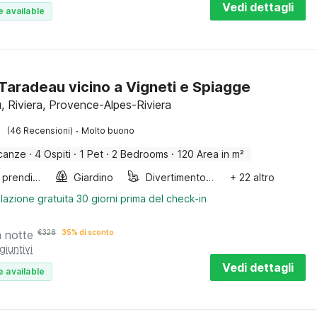
Vedi dettagli
e available
a Taradeau vicino a Vigneti e Spiagge
, Riviera, Provence-Alpes-Riviera
·
(46 Recensioni)
Molto buono
canze
·
4 Ospiti
·
1 Pet
·
2 Bedrooms
·
120 Area in m²
Lettini prendisole
Giardino
Divertimento per bambini
+ 22 altro
lazione gratuita 30 giorni prima del check-in
a notte
€
328
35% di sconto
giuntivi
Vedi dettagli
e available