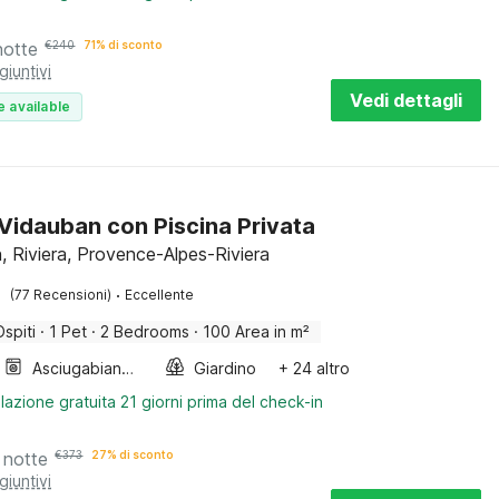
notte
€
240
71% di sconto
giuntivi
Vedi dettagli
e available
a Vidauban con Piscina Privata
, Riviera, Provence-Alpes-Riviera
·
(77 Recensioni)
Eccellente
Ospiti
·
1 Pet
·
2 Bedrooms
·
100 Area in m²
Asciugabiancheria
Giardino
+ 24 altro
lazione gratuita 21 giorni prima del check-in
 notte
€
373
27% di sconto
giuntivi