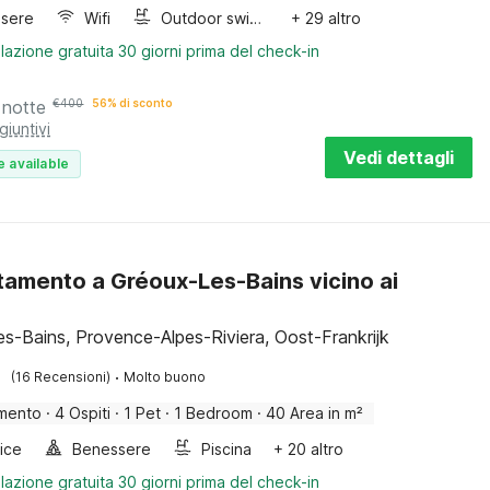
sere
Wifi
Outdoor swimming pool
+ 29 altro
lazione gratuita 30 giorni prima del check-in
 notte
€
400
56% di sconto
giuntivi
Vedi dettagli
e available
amento a Gréoux-Les-Bains vicino ai
es-Bains, Provence-Alpes-Riviera, Oost-Frankrijk
·
(16 Recensioni)
Molto buono
mento
·
4 Ospiti
·
1 Pet
·
1 Bedroom
·
40 Area in m²
rice
Benessere
Piscina
+ 20 altro
lazione gratuita 30 giorni prima del check-in