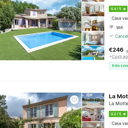
4.4 / 5
Casa va
Wifi
Cancel
€
246
+
Costi ag
Kids zon
La Mot
La Motte
4.2 / 5
Casa va