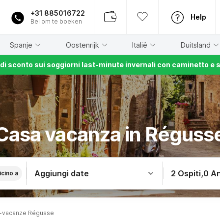
+31 885016722
Help
Bel om te boeken
Spanje
Oostenrijk
Italië
Duitsland
% di sconto sui soggiorni last-minute invernali con caminetto e 
Casa vacanza in Réguss
Aggiungi date
2 Ospiti
,
0 An
icino a
-vacanze Régusse