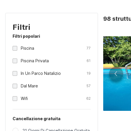
98 strutt
Filtri
Filtri popolari
Piscina
77
Piscina Privata
61
In Un Parco Natalizio
19
Dal Mare
57
Wifi
62
Cancellazione gratuita
21 Giorni Di Cancellazione Gratuita