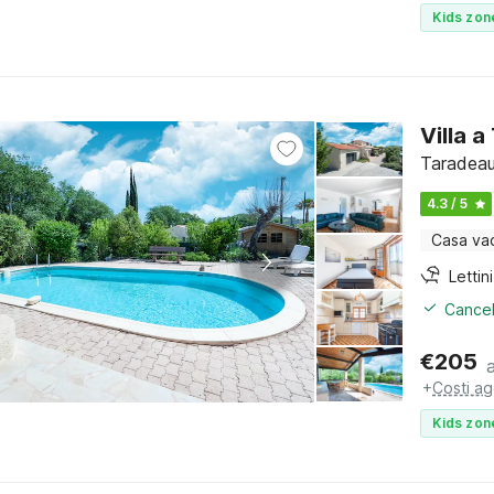
Kids zon
Villa 
Taradeau
4.3 / 5
Casa va
Cancel
€
205
+
Costi ag
Kids zon