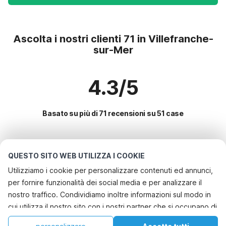
Ascolta i nostri clienti 71 in Villefranche-
sur-Mer
4.3/5
Basato su più di 71 recensioni su 51 case
Le destinazioni più popolari per le
QUESTO SITO WEB UTILIZZA I COOKIE
vacanze
Utilizziamo i cookie per personalizzare contenuti ed annunci,
per fornire funzionalità dei social media e per analizzare il
Città con i migliori servizi per le vacanze
nostro traffico. Condividiamo inoltre informazioni sul modo in
Casa vacanze a misura di bambino le-muy
cui utilizza il nostro sito con i nostri partner che si occupano di
Servizi più popolari per le vacanze in Villefranche-sur-mer
Casa vacanze a misura di bambino roquebrune-sur-argens
analisi dei dati web, pubblicità e social media, i quali
Casa vacanze con piscina