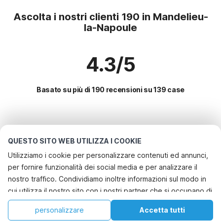
Ascolta i nostri clienti 190 in Mandelieu-
la-Napoule
4.3/5
Basato su più di 190 recensioni su 139 case
Le destinazioni più popolari per le
vacanze
QUESTO SITO WEB UTILIZZA I COOKIE
Utilizziamo i cookie per personalizzare contenuti ed annunci,
Città con i migliori servizi per le vacanze
per fornire funzionalità dei social media e per analizzare il
Casa vacanze a misura di bambino le-muy
nostro traffico. Condividiamo inoltre informazioni sul modo in
Servizi più popolari per le vacanze in Mandelieu-la-
cui utilizza il nostro sito con i nostri partner che si occupano di
Casa vacanze a misura di bambino roquebrune-sur-argens
napoule
analisi dei dati web, pubblicità e social media, i quali
Casa vacanze a misura di bambino la-motte
Casa vacanze a misura di bambino
personalizzare
Accetta tutti
Città più popolari per le vacanze in Costa-azzurra
potrebbero combinarle con altre informazioni che ha fornito
Casa vacanze a misura di bambino saint-raphael
Casa
Lista dei desideri
Prenotazioni
Account