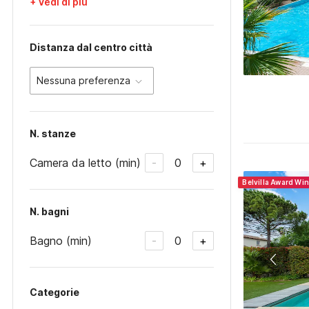
+ Vedi di più
Distanza dal centro città
Nessuna preferenza
N. stanze
Camera da letto (min)
0
-
+
Belvilla Award Wi
N. bagni
Bagno (min)
0
-
+
Categorie