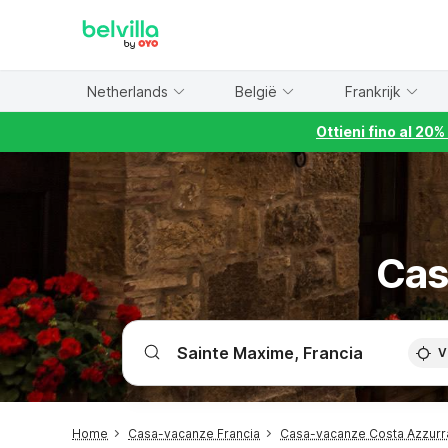
WIZARD MEMBER
Netherlands
België
Frankrijk
Ottieni fino al 20
Cas
V
Home
Casa-vacanze Francia
Casa-vacanze Costa Azzurr