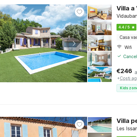
Villa 
Vidauban
4.4 / 5
Casa va
Wifi
Cancel
€
246
+
Costi ag
Kids zon
Villa p
Les Issa