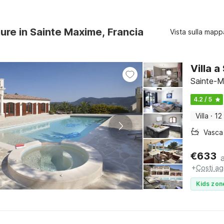
ture in Sainte Maxime, Francia
Vista sulla mapp
Villa 
Sainte-M
4.2 / 5
Villa
·
12
€
633
+
Costi ag
Kids zon