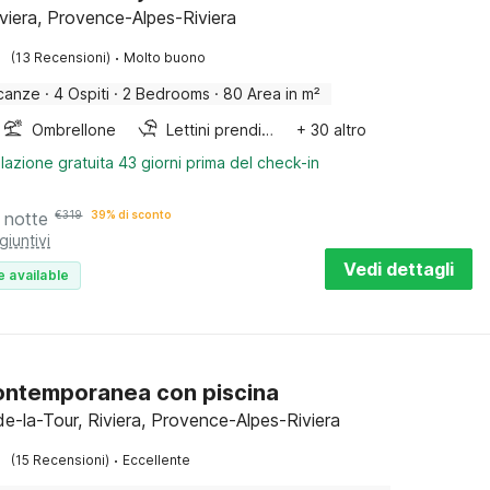
iviera, Provence-Alpes-Riviera
·
(13 Recensioni)
Molto buono
canze
·
4 Ospiti
·
2 Bedrooms
·
80 Area in m²
Ombrellone
Lettini prendisole
+ 30 altro
lazione gratuita 43 giorni prima del check-in
 notte
€
319
39% di sconto
giuntivi
Vedi dettagli
e available
contemporanea con piscina
de-la-Tour, Riviera, Provence-Alpes-Riviera
·
(15 Recensioni)
Eccellente