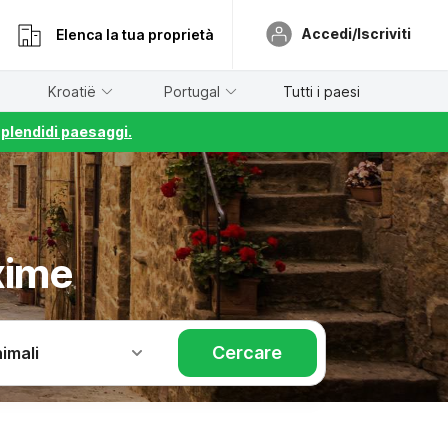
Accedi/Iscriviti
Elenca la tua proprietà
Kroatië
Portugal
Tutti i paesi
splendidi paesaggi.
xime
Cercare
imali