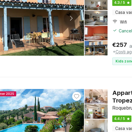
4.3 / 5
Casa va
Wifi
Cancel
€
257
a
+
Costi ag
Kids zon
Appart
nner 2025
Trope
Roquebru
4.4 / 5
Casa va