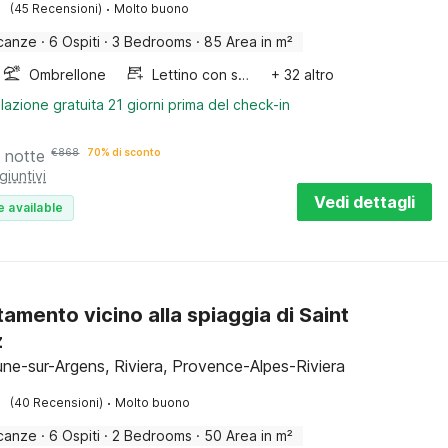
·
(45 Recensioni)
Molto buono
canze
·
6 Ospiti
·
3 Bedrooms
·
85 Area in m²
Ombrellone
Lettino con sponde
+ 32 altro
lazione gratuita 21 giorni prima del check-in
 notte
€
868
70% di sconto
giuntivi
Vedi dettagli
e available
amento vicino alla spiaggia di Saint
z
ne-sur-Argens, Riviera, Provence-Alpes-Riviera
·
(40 Recensioni)
Molto buono
canze
·
6 Ospiti
·
2 Bedrooms
·
50 Area in m²