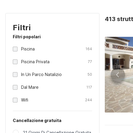
413 strut
Filtri
Filtri popolari
Piscina
164
Piscina Privata
77
In Un Parco Natalizio
50
Dal Mare
117
Wifi
244
Cancellazione gratuita
21 Giorni Di Cancellazione Gratuita