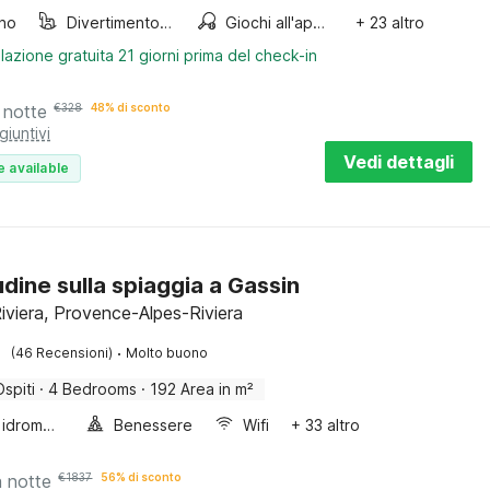
ino
Divertimento per bambini
Giochi all'aperto
+ 23 altro
lazione gratuita 21 giorni prima del check-in
 notte
€
328
48% di sconto
giuntivi
Vedi dettagli
e available
udine sulla spiaggia a Gassin
Riviera, Provence-Alpes-Riviera
·
(46 Recensioni)
Molto buono
Ospiti
·
4 Bedrooms
·
192 Area in m²
Vasca idromassaggio
Benessere
Wifi
+ 33 altro
a notte
€
1837
56% di sconto