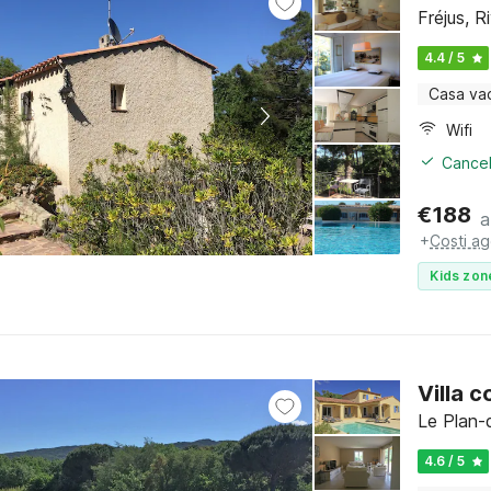
Fréjus, R
4.4 / 5
Casa va
Wifi
Cancel
€
188
a
+
Costi ag
Kids zon
Villa 
Le Plan-
4.6 / 5