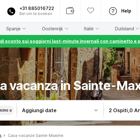
+31 885016722
Help
Bel om te boeken
Spanje
Oostenrijk
Italië
Duitsland
% di sconto sui soggiorni last-minute invernali con caminetto e 
a vacanza in Sainte-Ma
Aggiungi date
2 Ospiti
,
0 An
icino a
a
Casa-vacanze Sainte-Maxime