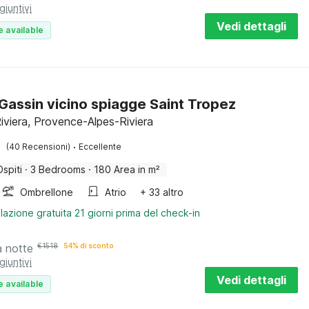
giuntivi
Vedi dettagli
e available
a Gassin vicino spiagge Saint Tropez
Riviera, Provence-Alpes-Riviera
·
(40 Recensioni)
Eccellente
Ospiti
·
3 Bedrooms
·
180 Area in m²
Ombrellone
Atrio
+ 33 altro
lazione gratuita 21 giorni prima del check-in
a notte
€
1518
54% di sconto
giuntivi
Vedi dettagli
e available