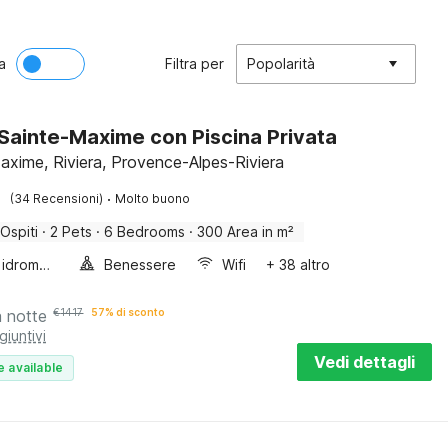
a
Filtra per
Popolarità
a Sainte-Maxime con Piscina Privata
axime, Riviera, Provence-Alpes-Riviera
·
(34 Recensioni)
Molto buono
 Ospiti
·
2 Pets
·
6 Bedrooms
·
300 Area in m²
Vasca idromassaggio
Benessere
Wifi
+ 38 altro
a notte
€
1417
57% di sconto
giuntivi
Vedi dettagli
e available