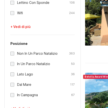
Lettino Con Sponde
106
Wifi
244
+ Vedi di più
Posizione
Non In Un Parco Natalizio
363
In Un Parco Natalizio
50
Lato Lago
36
Belvilla Award Wi
Dal Mare
117
In Campagna
67