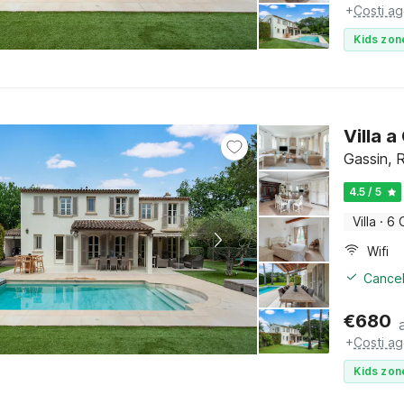
+
Costi ag
Kids zon
Villa 
Gassin, 
4.5 / 5
Villa
·
6 
Wifi
Cancel
€
680
+
Costi ag
Kids zon