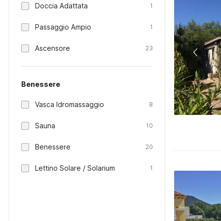
Doccia Adattata
1
Passaggio Ampio
1
Ascensore
23
Benessere
Vasca Idromassaggio
8
Sauna
10
Benessere
20
Lettino Solare / Solarium
1