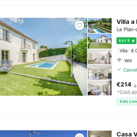
Villa 
Le Plan-
4.6 / 5
Villa
·
8 
Wifi
Cancel
€
214
a
+
Costi ag
Kids zon
Casa V