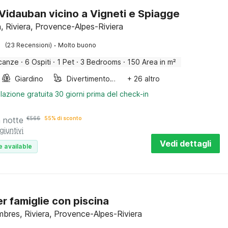
a Vidauban vicino a Vigneti e Spiagge
, Riviera, Provence-Alpes-Riviera
·
(23 Recensioni)
Molto buono
canze
·
6 Ospiti
·
1 Pet
·
3 Bedrooms
·
150 Area in m²
Giardino
Divertimento per bambini
+ 26 altro
lazione gratuita 30 giorni prima del check-in
a notte
€
566
55% di sconto
giuntivi
Vedi dettagli
e available
er famiglie con piscina
mbres, Riviera, Provence-Alpes-Riviera