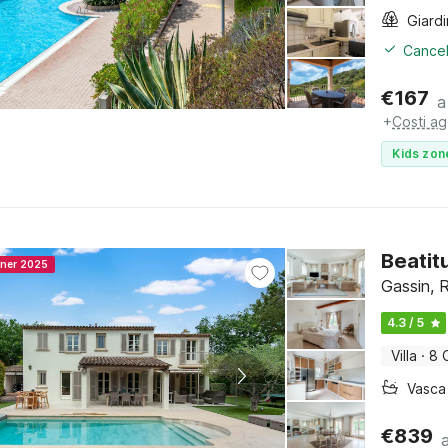
Giard
Cancel
€
167
a
+
Costi ag
Kids zon
Beatit
nner 2025
Gassin, 
4.3 / 5
Villa
·
8 
€
839