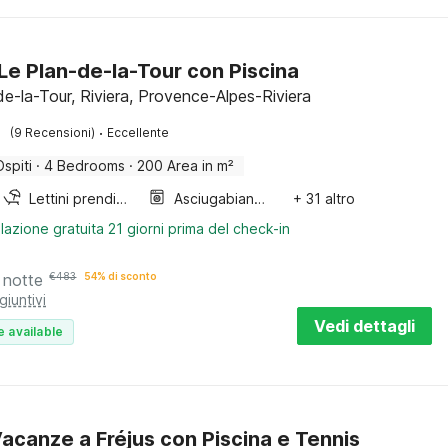
a Le Plan-de-la-Tour con Piscina
de-la-Tour, Riviera, Provence-Alpes-Riviera
·
(9 Recensioni)
Eccellente
Ospiti
·
4 Bedrooms
·
200 Area in m²
Lettini prendisole
Asciugabiancheria
+ 31 altro
lazione gratuita 21 giorni prima del check-in
 notte
€
483
54% di sconto
giuntivi
Vedi dettagli
e available
acanze a Fréjus con Piscina e Tennis