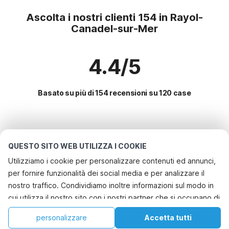
Ascolta i nostri clienti 154 in Rayol-
Canadel-sur-Mer
4.4/5
Basato su più di 154 recensioni su 120 case
Le destinazioni più popolari per le
vacanze
QUESTO SITO WEB UTILIZZA I COOKIE
Utilizziamo i cookie per personalizzare contenuti ed annunci,
Città con i migliori servizi per le vacanze
per fornire funzionalità dei social media e per analizzare il
Casa vacanze a misura di bambino le-muy
nostro traffico. Condividiamo inoltre informazioni sul modo in
Servizi più popolari per le vacanze in Rayol-canadel-sur-
cui utilizza il nostro sito con i nostri partner che si occupano di
Casa vacanze a misura di bambino roquebrune-sur-argens
mer
analisi dei dati web, pubblicità e social media, i quali
Casa vacanze a misura di bambino la-motte
Casa vacanze a misura di bambino
personalizzare
Accetta tutti
Città più popolari per le vacanze in Costa-azzurra
potrebbero combinarle con altre informazioni che ha fornito
Casa vacanze a misura di bambino saint-raphael
Casa
Lista dei desideri
Prenotazioni
Account