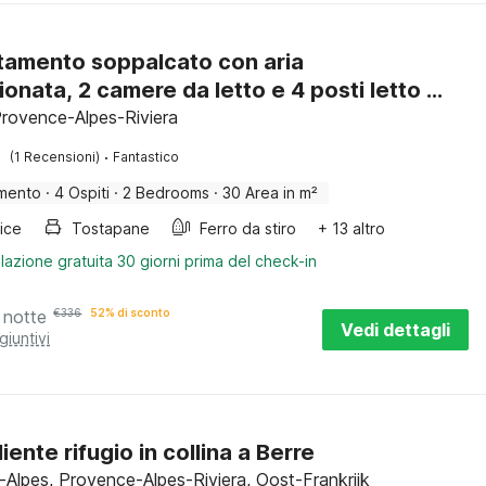
amento soppalcato con aria
ionata, 2 camere da letto e 4 posti letto -
Garibaldi
 Provence-Alpes-Riviera
·
(1 Recensioni)
Fantastico
mento
·
4 Ospiti
·
2 Bedrooms
·
30 Area in m²
rice
Tostapane
Ferro da stiro
+ 13 altro
lazione gratuita 30 giorni prima del check-in
 notte
€
336
52% di sconto
Vedi dettagli
giuntivi
ente rifugio in collina a Berre
s-Alpes, Provence-Alpes-Riviera, Oost-Frankrijk