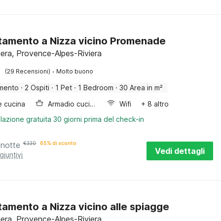
amento a Nizza vicino Promenade
iera, Provence-Alpes-Riviera
·
(29 Recensioni)
Molto buono
mento
·
2 Ospiti
·
1 Pet
·
1 Bedroom
·
30 Area in m²
e cucina
Armadio cucina
Wifi
+ 8 altro
lazione gratuita 30 giorni prima del check-in
 notte
€
330
65% di sconto
Vedi dettagli
giuntivi
amento a Nizza vicino alle spiagge
iera, Provence-Alpes-Riviera