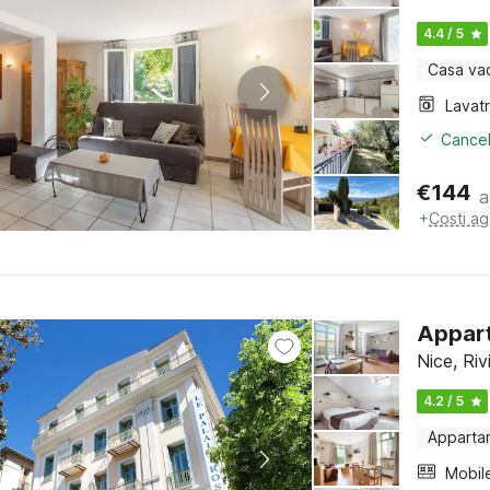
4.4 / 5
Casa va
Lavat
Cancel
€
144
a
+
Costi ag
Appart
Nice, Riv
4.2 / 5
Apparta
Mobil