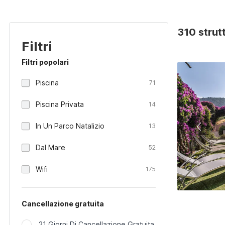
310 strutt
Filtri
Filtri popolari
Piscina
71
Piscina Privata
14
In Un Parco Natalizio
13
Dal Mare
52
Wifi
175
Cancellazione gratuita
21 Giorni Di Cancellazione Gratuita