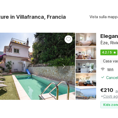
ure in Villafranca, Francia
Vista sulla mapp
Elegan
Èze, Riv
4.2 / 5
Casa va
Wifi
Cancel
€
210
a
+
Costi ag
Kids zon