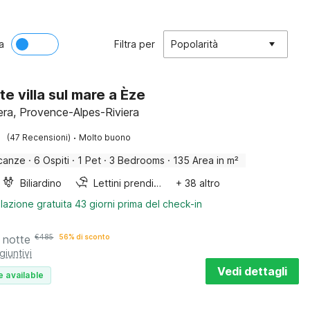
a
Filtra per
Popolarità
te villa sul mare a Èze
iera, Provence-Alpes-Riviera
·
(47 Recensioni)
Molto buono
canze
·
6 Ospiti
·
1 Pet
·
3 Bedrooms
·
135 Area in m²
Biliardino
Lettini prendisole
+ 38 altro
lazione gratuita 43 giorni prima del check-in
 notte
€
485
56% di sconto
giuntivi
Vedi dettagli
e available