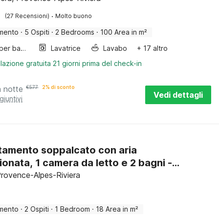
·
(27 Recensioni)
Molto buono
mento
·
5 Ospiti
·
2 Bedrooms
·
100 Area in m²
Letto per bambini
Lavatrice
Lavabo
+ 17 altro
lazione gratuita 21 giorni prima del check-in
a notte
€
577
2% di sconto
Vedi dettagli
giuntivi
amento soppalcato con aria
ionata, 1 camera da letto e 2 bagni -
Garibaldi
 Provence-Alpes-Riviera
mento
·
2 Ospiti
·
1 Bedroom
·
18 Area in m²