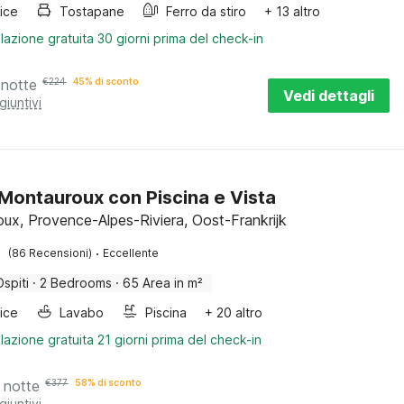
rice
Tostapane
Ferro da stiro
+ 13 altro
lazione gratuita 30 giorni prima del check-in
 notte
€
224
45% di sconto
Vedi dettagli
giuntivi
a Montauroux con Piscina e Vista
ux, Provence-Alpes-Riviera, Oost-Frankrijk
·
(86 Recensioni)
Eccellente
Ospiti
·
2 Bedrooms
·
65 Area in m²
rice
Lavabo
Piscina
+ 20 altro
lazione gratuita 21 giorni prima del check-in
 notte
€
377
58% di sconto
giuntivi