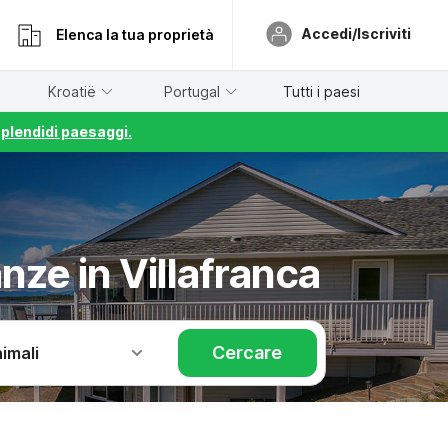
Accedi/Iscriviti
Elenca la tua proprietà
Kroatië
Portugal
Tutti i paesi
splendidi paesaggi.
nze in Villafranca
Cercare
imali