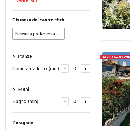
+ Vedi di più
Distanza dal centro città
Nessuna preferenza
N. stanze
Belvilla Award Wi
Camera da letto (min)
0
-
+
N. bagni
Bagno (min)
0
-
+
Categorie