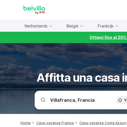
WIZARD MEMBER
Netherlands
België
Frankrijk
Ottieni fino al 20
Affitta una casa 
V
Home
Casa-vacanze Francia
Casa-vacanze Costa Azzurr