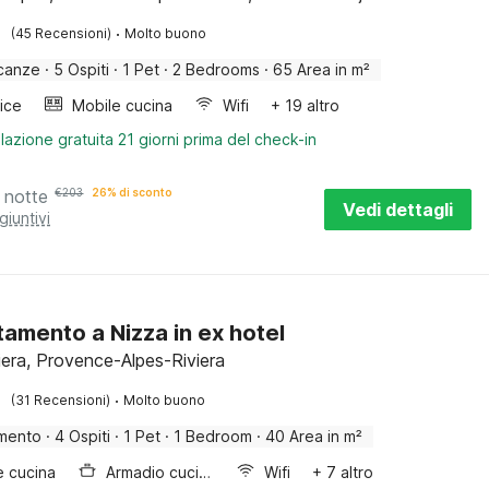
·
(45 Recensioni)
Molto buono
canze
·
5 Ospiti
·
1 Pet
·
2 Bedrooms
·
65 Area in m²
rice
Mobile cucina
Wifi
+ 19 altro
lazione gratuita 21 giorni prima del check-in
 notte
€
203
26% di sconto
Vedi dettagli
giuntivi
amento a Nizza in ex hotel
iera, Provence-Alpes-Riviera
·
(31 Recensioni)
Molto buono
mento
·
4 Ospiti
·
1 Pet
·
1 Bedroom
·
40 Area in m²
e cucina
Armadio cucina
Wifi
+ 7 altro