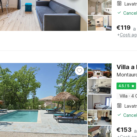
Lavat
Cancel
€
119
a
+
Costi ag
Villa 
Montauro
4.5 / 5
Villa
·
4 
Lavat
Cancel
€
153
a
+
Costi ag