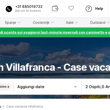
+31 885016722
Help
Bel om te boeken
Spanje
Oostenrijk
Italië
Duitsland
% di sconto sui soggiorni last-minute invernali con caminetto e 
in Villafranca - Case vaca
Aggiungi date
2 Ospiti
,
0 An
icino a
a
Casa-vacanze Villafranca