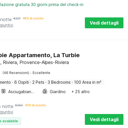
lazione gratuita 30 giorni prima del check-in
 notte
€
227
48% di sconto
Vedi dettagli
giuntivi
bie Appartamento, La Turbie
, Riviera, Provence-Alpes-Riviera
·
(46 Recensioni)
Eccellente
mento
·
6 Ospiti
·
2 Pets
·
3 Bedrooms
·
100 Area in m²
Asciugabiancheria
Giardino
+ 25 altro
a notte
€
360
43% di sconto
giuntivi
Vedi dettagli
e available