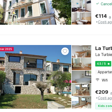
Cancel
€
114
a
+
Costi ag
La Tur
nner 2025
La Turbie
4.5 / 5
Apparta
Wifi
€
209
+
Costi ag
Kids zon