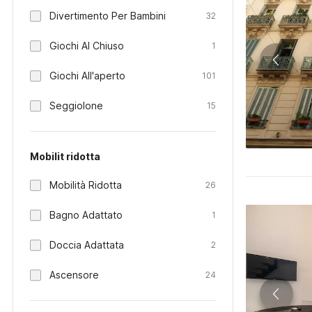
Divertimento Per Bambini
32
Giochi Al Chiuso
1
Giochi All'aperto
101
Seggiolone
15
Mobilit ridotta
Mobilità Ridotta
26
Bagno Adattato
1
Doccia Adattata
2
Ascensore
24