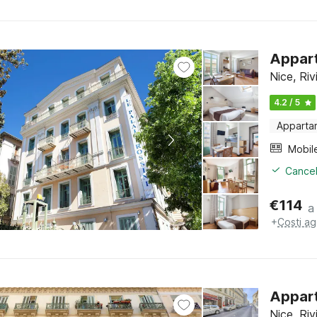
Appart
Nice, Riv
4.2 / 5
Apparta
Mobil
Cancel
€
114
a
+
Costi ag
Appart
Nice, Riv