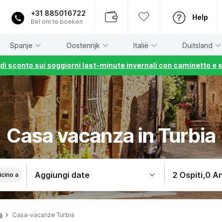
+31 885016722
Help
Bel om te boeken
Spanje
Oostenrijk
Italië
Duitsland
% di sconto sui soggiorni last-minute invernali con caminetto e 
Casa vacanza in Turbia
Aggiungi date
2 Ospiti
,
0 An
icino a
a
Casa-vacanze Turbia