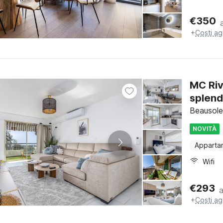
€
350
+
Costi ag
MC Riv
splend
Beausolei
NOVITÀ
Apparta
Wifi
€
293
+
Costi ag