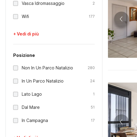
Vasca Idromassaggio
2
Wifi
177
+ Vedi di più
Posizione
Non In Un Parco Natalizio
280
In Un Parco Natalizio
24
Lato Lago
1
Dal Mare
51
In Campagna
17