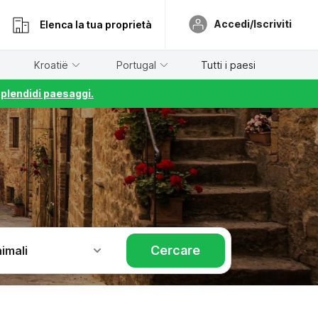
Accedi/Iscriviti
Elenca la tua proprietà
Kroatië
Portugal
Tutti i paesi
splendidi paesaggi.
Cercare
imali