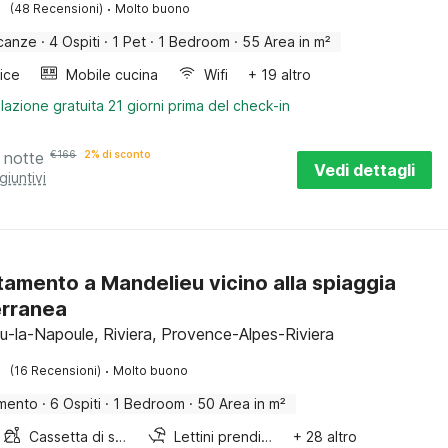
·
(48 Recensioni)
Molto buono
canze
·
4 Ospiti
·
1 Pet
·
1 Bedroom
·
55 Area in m²
rice
Mobile cucina
Wifi
+ 19 altro
lazione gratuita 21 giorni prima del check-in
 notte
€
166
2% di sconto
Vedi dettagli
giuntivi
amento a Mandelieu vicino alla spiaggia
erranea
u-la-Napoule, Riviera, Provence-Alpes-Riviera
·
(16 Recensioni)
Molto buono
mento
·
6 Ospiti
·
1 Bedroom
·
50 Area in m²
Cassetta di sabbia
Lettini prendisole
+ 28 altro