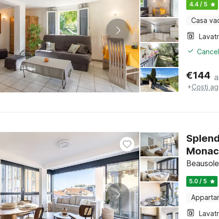
4.4 / 5
Casa va
Lavat
Cancel
€
144
a
+
Costi ag
Splend
Monac
Beausolei
5.0 / 5
Apparta
Lavat