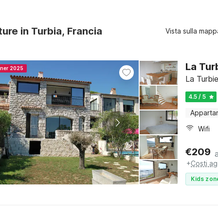
ture in Turbia, Francia
Vista sulla mapp
La Tur
nner 2025
La Turbie
4.5 / 5
Apparta
Wifi
€
209
+
Costi ag
Kids zon