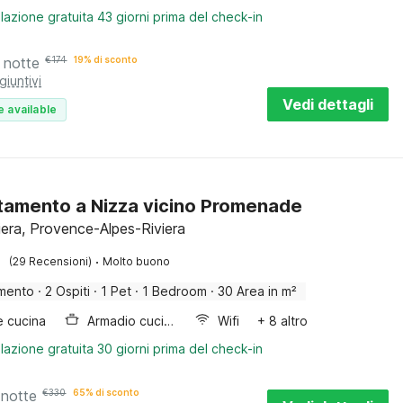
lazione gratuita 43 giorni prima del check-in
 notte
€
174
19% di sconto
giuntivi
Vedi dettagli
e available
amento a Nizza vicino Promenade
iera, Provence-Alpes-Riviera
·
(29 Recensioni)
Molto buono
mento
·
2 Ospiti
·
1 Pet
·
1 Bedroom
·
30 Area in m²
e cucina
Armadio cucina
Wifi
+ 8 altro
lazione gratuita 30 giorni prima del check-in
 notte
€
330
65% di sconto