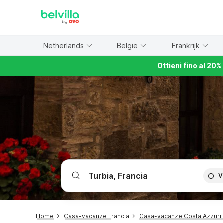
WIZARD MEMBER
Netherlands
België
Frankrijk
Ottieni fino al 20
V
Home
Casa-vacanze Francia
Casa-vacanze Costa Azzurr