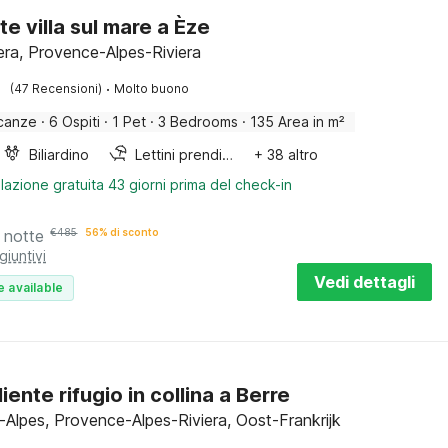
te villa sul mare a Èze
iera, Provence-Alpes-Riviera
·
(47 Recensioni)
Molto buono
canze
·
6 Ospiti
·
1 Pet
·
3 Bedrooms
·
135 Area in m²
Biliardino
Lettini prendisole
+ 38 altro
lazione gratuita 43 giorni prima del check-in
 notte
€
485
56% di sconto
giuntivi
Vedi dettagli
e available
ente rifugio in collina a Berre
s-Alpes, Provence-Alpes-Riviera, Oost-Frankrijk