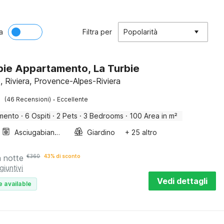
a
Filtra per
Popolarità
bie Appartamento, La Turbie
, Riviera, Provence-Alpes-Riviera
·
(46 Recensioni)
Eccellente
mento
·
6 Ospiti
·
2 Pets
·
3 Bedrooms
·
100 Area in m²
Asciugabiancheria
Giardino
+ 25 altro
a notte
€
360
43% di sconto
giuntivi
Vedi dettagli
e available