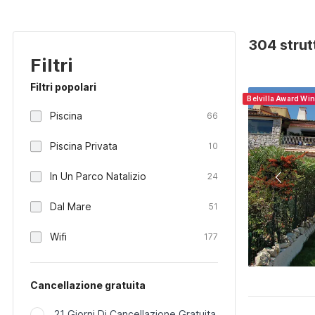
304 strut
Filtri
Filtri popolari
Belvilla Award Wi
Piscina
66
Piscina Privata
10
In Un Parco Natalizio
24
Dal Mare
51
Wifi
177
Cancellazione gratuita
21 Giorni Di Cancellazione Gratuita