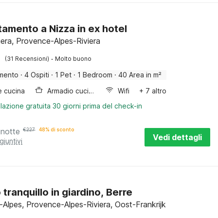
amento a Nizza in ex hotel
iera, Provence-Alpes-Riviera
·
(31 Recensioni)
Molto buono
mento
·
4 Ospiti
·
1 Pet
·
1 Bedroom
·
40 Area in m²
e cucina
Armadio cucina
Wifi
+ 7 altro
lazione gratuita 30 giorni prima del check-in
 notte
€
227
48% di sconto
Vedi dettagli
giuntivi
 tranquillo in giardino, Berre
s-Alpes, Provence-Alpes-Riviera, Oost-Frankrijk