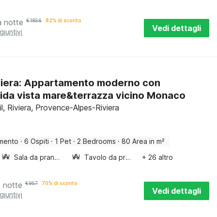
a notte
€
1856
82% di sconto
Vedi dettagli
giuntivi
iera: Appartamento moderno con
ida vista mare&terrazza vicino Monaco
l, Riviera, Provence-Alpes-Riviera
mento
·
6 Ospiti
·
1 Pet
·
2 Bedrooms
·
80 Area in m²
Sala da pranzo
Tavolo da pranzo
+ 26 altro
a notte
€
957
70% di sconto
Vedi dettagli
giuntivi