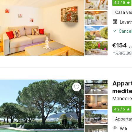
4.2 / 5
Casa va
Lavat
Cancel
€
154
a
+
Costi ag
Appart
medit
Mandelie
4.2 / 5
Apparta
Wifi