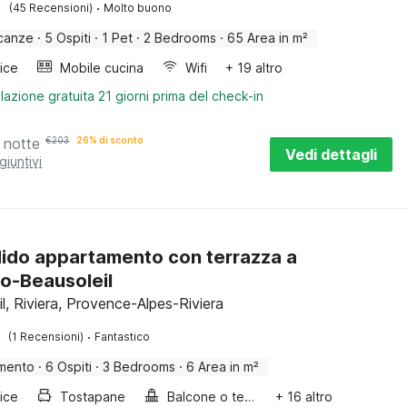
·
(45 Recensioni)
Molto buono
canze
·
5 Ospiti
·
1 Pet
·
2 Bedrooms
·
65 Area in m²
rice
Mobile cucina
Wifi
+ 19 altro
lazione gratuita 21 giorni prima del check-in
 notte
€
203
26% di sconto
Vedi dettagli
giuntivi
ido appartamento con terrazza a
o-Beausoleil
l, Riviera, Provence-Alpes-Riviera
·
(1 Recensioni)
Fantastico
mento
·
6 Ospiti
·
3 Bedrooms
·
6 Area in m²
rice
Tostapane
Balcone o terrazza
+ 16 altro