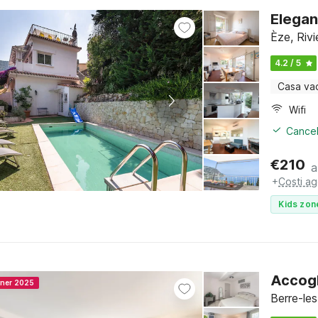
Elegan
Èze, Riv
4.2 / 5
Casa va
Wifi
Cancel
€
210
a
+
Costi ag
Kids zon
Accogli
nner 2025
Berre-le