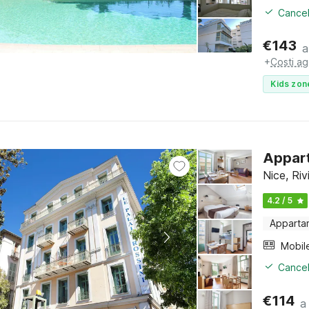
Cancel
€
143
a
+
Costi ag
Kids zon
Appart
Nice, Riv
4.2 / 5
Apparta
Mobil
Cancel
€
114
a