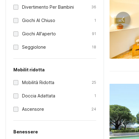
Divertimento Per Bambini
36
Giochi Al Chiuso
1
Giochi All'aperto
91
Seggiolone
18
Mobilit ridotta
Mobilità Ridotta
25
Doccia Adattata
1
Ascensore
24
Benessere