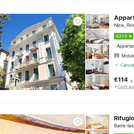
Appart
Nice, Riv
4.2 / 5
Apparta
Mobil
Cancel
€
114
a
+
Costi ag
Rifugio
Berre-le