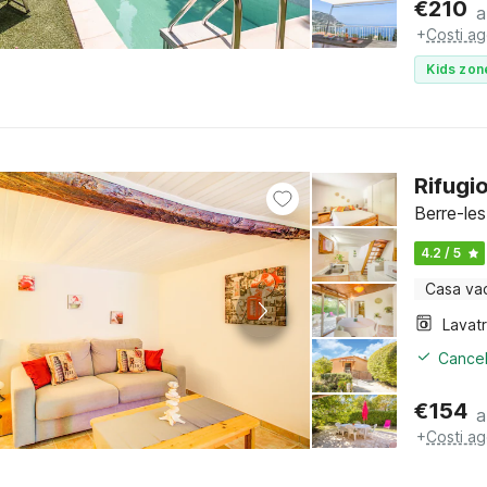
€
210
a
+
Costi ag
Kids zon
Rifugio
Berre-le
4.2 / 5
Casa va
Lavat
Cancel
€
154
a
+
Costi ag