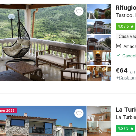
Rifugi
Testico, 
4.0 / 5
Casa va
Amac
Cancel
€
64
a 
+
Costi ag
La Tur
nner 2025
La Turbie
4.5 / 5