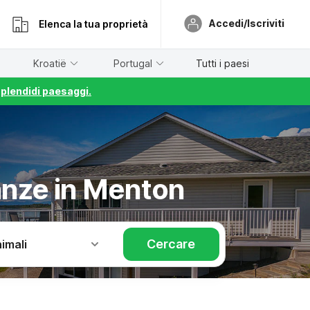
Accedi/Iscriviti
Elenca la tua proprietà
Kroatië
Portugal
Tutti i paesi
splendidi paesaggi.
anze in Menton
Cercare
imali