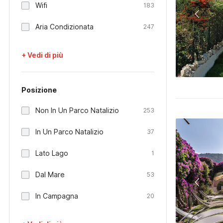
Wifi
183
Aria Condizionata
247
+ Vedi di più
Posizione
Non In Un Parco Natalizio
253
In Un Parco Natalizio
37
Lato Lago
1
Dal Mare
53
In Campagna
20