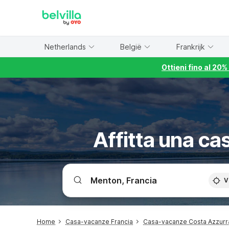
WIZARD MEMBER
Netherlands
België
Frankrijk
Ottieni fino al 20
Affitta una c
V
Home
Casa-vacanze Francia
Casa-vacanze Costa Azzurr