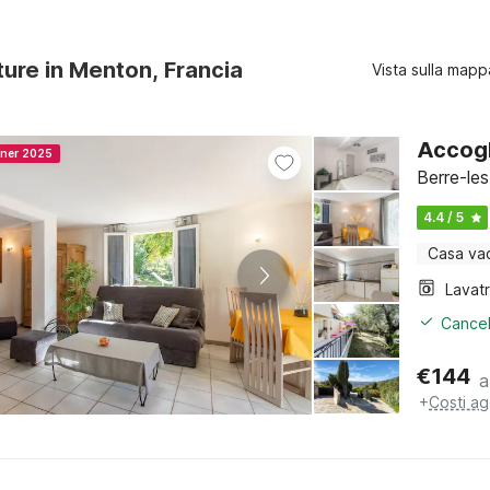
ture in Menton, Francia
Vista sulla mapp
Accogli
nner 2025
Berre-le
4.4 / 5
Casa va
Lavat
Cancel
€
144
a
+
Costi ag