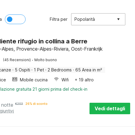
a
Filtra per
Popolarità
ente rifugio in collina a Berre
s-Alpes, Provence-Alpes-Riviera, Oost-Frankrijk
·
(45 Recensioni)
Molto buono
canze
·
5 Ospiti
·
1 Pet
·
2 Bedrooms
·
65 Area in m²
rice
Mobile cucina
Wifi
+ 19 altro
lazione gratuita 21 giorni prima del check-in
 notte
€
203
26% di sconto
Vedi dettagli
giuntivi