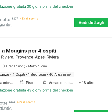
lazione gratuita 30 giorni prima del check-in
 notte
€
227
48% di sconto
Vedi dettagli
giuntivi
o a Mougins per 4 ospiti
 Riviera, Provence-Alpes-Riviera
·
(41 Recensioni)
Molto buono
canze
·
4 Ospiti
·
1 Bedroom
·
40 Area in m²
Forno a microonde combinato
Piscina
Armadio cucina
+ 18 altro
lazione gratuita 43 giorni prima del check-in
otte
€
133
46% di sconto
giuntivi