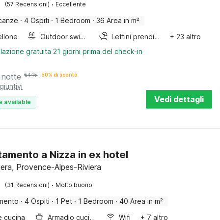
·
(57 Recensioni)
Eccellente
canze
·
4 Ospiti
·
1 Bedroom
·
36 Area in m²
llone
Outdoor swimming pool
Lettini prendisole
+ 23 altro
lazione gratuita 21 giorni prima del check-in
 notte
€
445
50% di sconto
giuntivi
Vedi dettagli
e available
amento a Nizza in ex hotel
iera, Provence-Alpes-Riviera
·
(31 Recensioni)
Molto buono
mento
·
4 Ospiti
·
1 Pet
·
1 Bedroom
·
40 Area in m²
e cucina
Armadio cucina
Wifi
+ 7 altro