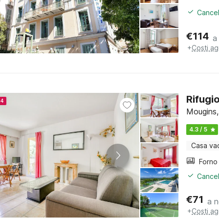
Cancel
€
114
a
+
Costi ag
Rifugi
24
Mougins,
4.3 / 5
Casa va
Cancel
€
71
a n
+
Costi ag