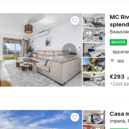
MC Riv
splend
Beausolei
NOVITÀ
Apparta
Wifi
€
293
+
Costi ag
Casa m
Imperia, 