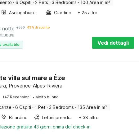
mento
·
6 Ospiti
·
2 Pets
·
3 Bedrooms
·
100 Area in m²
Asciugabiancheria
Giardino
+ 25 altro
a notte
€
360
43% di sconto
giuntivi
Vedi dettagli
e available
te villa sul mare a Èze
iera, Provence-Alpes-Riviera
·
(47 Recensioni)
Molto buono
canze
·
6 Ospiti
·
1 Pet
·
3 Bedrooms
·
135 Area in m²
Biliardino
Lettini prendisole
+ 38 altro
lazione gratuita 43 giorni prima del check-in