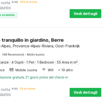
 notte
€
485
56% di sconto
giuntivi
Vedi dettagli
e available
 tranquillo in giardino, Berre
s-Alpes, Provence-Alpes-Riviera, Oost-Frankrijk
·
(48 Recensioni)
Molto buono
canze
·
4 Ospiti
·
1 Pet
·
1 Bedroom
·
55 Area in m²
rice
Mobile cucina
Wifi
+ 19 altro
lazione gratuita 21 giorni prima del check-in
 notte
€
166
2% di sconto
Vedi dettagli
giuntivi