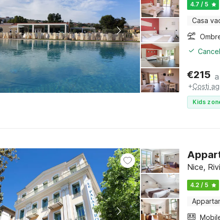
4.7 / 5
Casa va
Ombre
Cancel
€
215
a
+
Costi ag
Kids zon
Appart
Nice, Riv
4.2 / 5
Apparta
Mobil