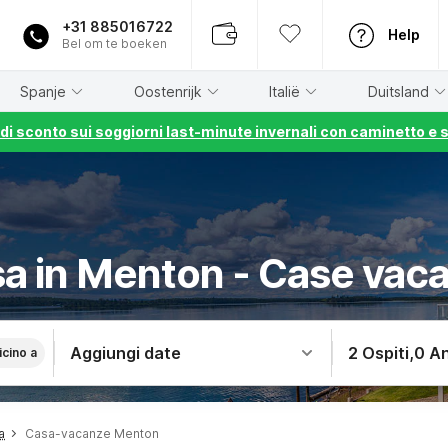
+31 885016722
Help
Bel om te boeken
Spanje
Oostenrijk
Italië
Duitsland
% di sconto sui soggiorni last-minute invernali con caminetto e 
asa in Menton - Case vac
Aggiungi date
2 Ospiti
,
0 An
icino a
a
Casa-vacanze Menton