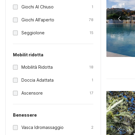
Giochi Al Chiuso
1
Giochi All'aperto
78
Seggiolone
15
Mobilit ridotta
Mobilità Ridotta
18
Doccia Adattata
1
Ascensore
17
Benessere
Vasca Idromassaggio
2