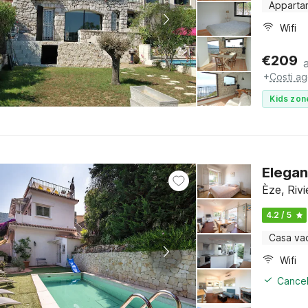
Apparta
Wifi
€
209
+
Costi ag
Kids zon
Elegan
Èze, Riv
4.2 / 5
Casa va
Wifi
Cancel