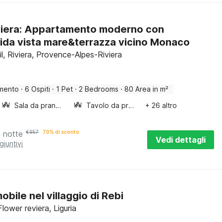
iera: Appartamento moderno con
ida vista mare&terrazza vicino Monaco
l, Riviera, Provence-Alpes-Riviera
mento
·
6 Ospiti
·
1 Pet
·
2 Bedrooms
·
80 Area in m²
Sala da pranzo
Tavolo da pranzo
+ 26 altro
a notte
€
957
70% di sconto
Vedi dettagli
giuntivi
obile nel villaggio di Rebi
Flower reviera, Liguria