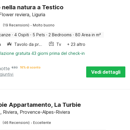
o nella natura a Testico
Flower reviera, Liguria
·
(19 Recensioni)
Molto buono
canze
·
4 Ospiti
·
5 Pets
·
2 Bedrooms
·
80 Area in m²
a
Tavolo da pranzo
Tv
+ 23 altro
lazione gratuita 43 giorni prima del check-in
notte
€
80
16% di sconto
Vedi dettagli
giuntivi
bie Appartamento, La Turbie
, Riviera, Provence-Alpes-Riviera
·
(46 Recensioni)
Eccellente