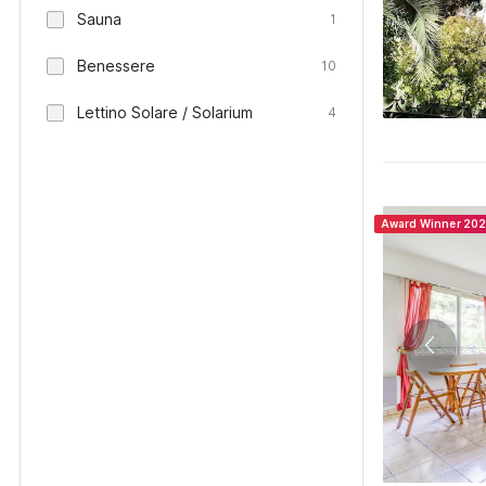
Sauna
1
Benessere
10
Lettino Solare / Solarium
4
Award Winner 20