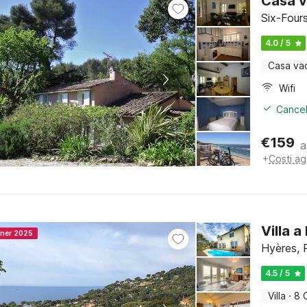
Casa v
Six-Four
4.0 / 5
Casa va
Wifi
Cancel
€
159
a
+
Costi ag
Villa 
nner 2025
Hyères, 
4.5 / 5
Villa
·
8 