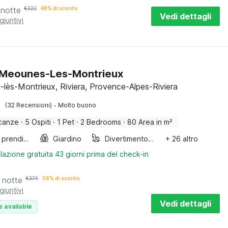
 notte
€
322
48% di sconto
Vedi dettagli
giuntivi
a Meounes-Les-Montrieux
lès-Montrieux, Riviera, Provence-Alpes-Riviera
·
(32 Recensioni)
Molto buono
canze
·
5 Ospiti
·
1 Pet
·
2 Bedrooms
·
80 Area in m²
Lettini prendisole
Giardino
Divertimento per bambini
+ 26 altro
lazione gratuita 43 giorni prima del check-in
 notte
€
374
58% di sconto
giuntivi
Vedi dettagli
e available