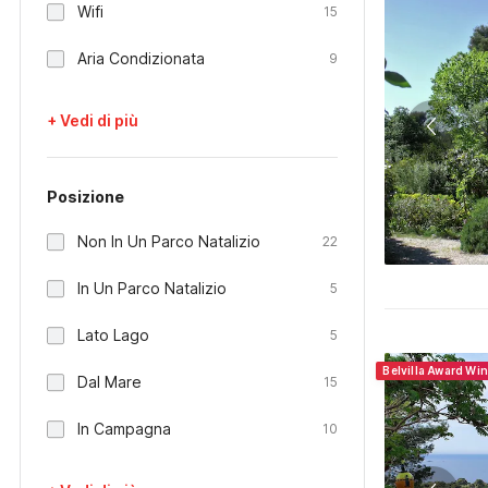
Wifi
15
Aria Condizionata
9
+ Vedi di più
Posizione
Non In Un Parco Natalizio
22
In Un Parco Natalizio
5
Lato Lago
5
Belvilla Award Wi
Dal Mare
15
In Campagna
10