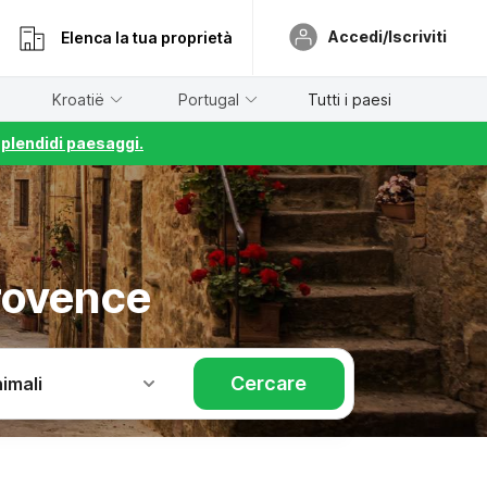
Accedi/Iscriviti
Elenca la tua proprietà
Kroatië
Portugal
Tutti i paesi
splendidi paesaggi.
rovence
Cercare
imali