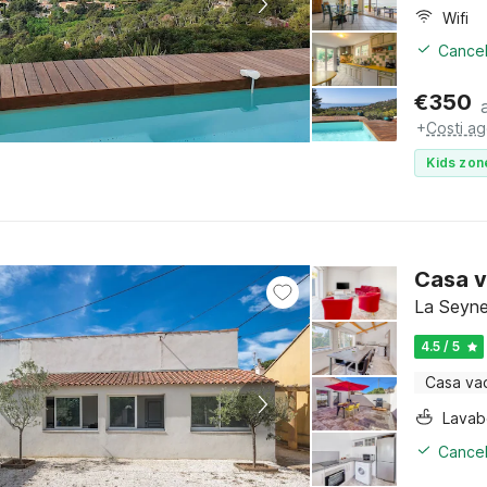
Wifi
Cancel
€
350
+
Costi ag
Kids zon
Casa v
La Seyne
4.5 / 5
Casa va
Lava
Cancel