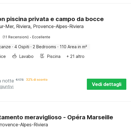
con piscina privata e campo da bocce
ur-Mer, Riviera, Provence-Alpes-Riviera
·
(11 Recensioni)
Eccellente
canze
·
4 Ospiti
·
2 Bedrooms
·
110 Area in m²
rice
Lavabo
Piscina
+ 21 altro
a notte
€
476
32% di sconto
Vedi dettagli
giuntivi
amento meraviglioso - Opéra Marseille
 Provence-Alpes-Riviera