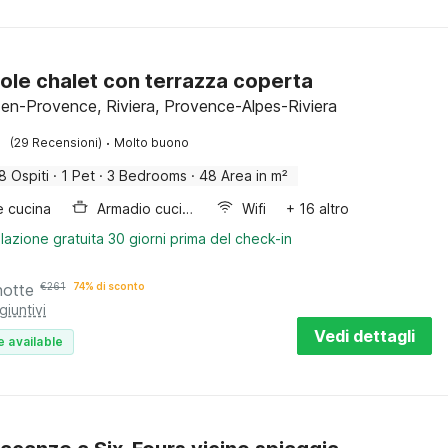
ole chalet con terrazza coperta
en-Provence, Riviera, Provence-Alpes-Riviera
·
(29 Recensioni)
Molto buono
8 Ospiti
·
1 Pet
·
3 Bedrooms
·
48 Area in m²
e cucina
Armadio cucina
Wifi
+ 16 altro
lazione gratuita 30 giorni prima del check-in
notte
€
261
74% di sconto
giuntivi
Vedi dettagli
e available