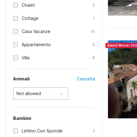
Chalet
3
Cottage
1
Casa Vacanze
10
Appartamento
5
Award Winner 20
Villa
8
Animali
Cancella
Not allowed
Bambini
Lettino Con Sponde
3