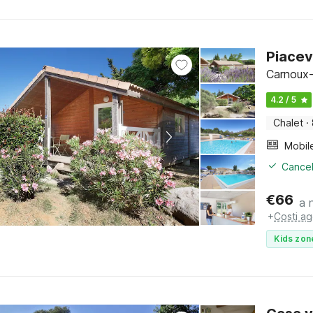
Piacev
Carnoux-
4.2 / 5
Chalet
·
Mobil
Cancel
€
66
a 
+
Costi ag
Kids zon