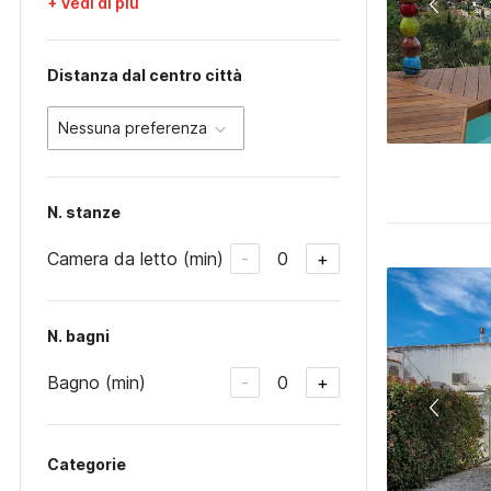
+ Vedi di più
Distanza dal centro città
Nessuna preferenza
N. stanze
Camera da letto (min)
0
-
+
N. bagni
Bagno (min)
0
-
+
Categorie