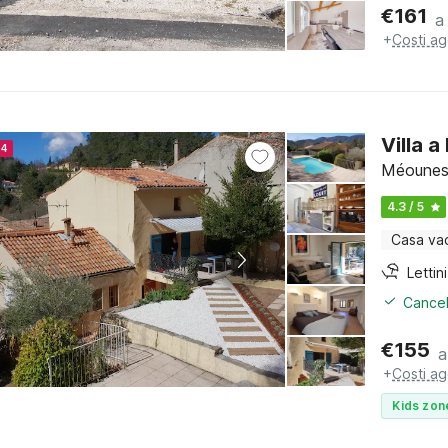
€
161
a
+
Costi ag
Villa 
24
Méounes-
4.3 / 5
Casa va
Cancel
€
155
a
+
Costi ag
Kids zon