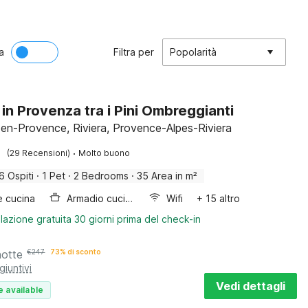
a
Filtra per
Popolarità
 in Provenza tra i Pini Ombreggianti
en-Provence, Riviera, Provence-Alpes-Riviera
·
(29 Recensioni)
Molto buono
6 Ospiti
·
1 Pet
·
2 Bedrooms
·
35 Area in m²
e cucina
Armadio cucina
Wifi
+ 15 altro
lazione gratuita 30 giorni prima del check-in
notte
€
247
73% di sconto
giuntivi
Vedi dettagli
e available