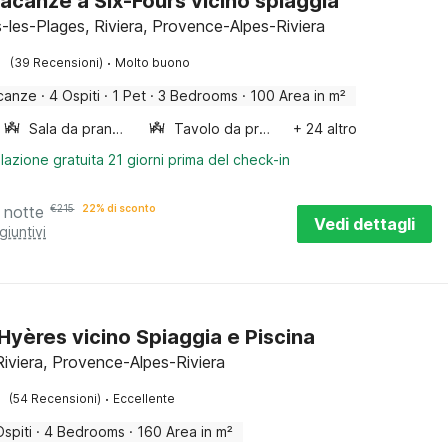
acanze a Six-Fours vicino spiaggia
s-les-Plages, Riviera, Provence-Alpes-Riviera
·
(39 Recensioni)
Molto buono
canze
·
4 Ospiti
·
1 Pet
·
3 Bedrooms
·
100 Area in m²
Sala da pranzo
Tavolo da pranzo
+ 24 altro
lazione gratuita 21 giorni prima del check-in
 notte
€
215
22% di sconto
Vedi dettagli
giuntivi
a Hyères vicino Spiaggia e Piscina
Riviera, Provence-Alpes-Riviera
·
(54 Recensioni)
Eccellente
Ospiti
·
4 Bedrooms
·
160 Area in m²