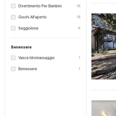
Divertimento Per Bambini
16
Giochi All'aperto
19
Seggiolone
6
Benessere
Vasca Idromassaggio
1
Benessere
1