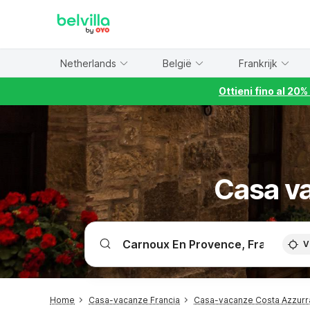
WIZARD MEMBER
Netherlands
België
Frankrijk
Ottieni fino al 20
Casa v
V
Home
Casa-vacanze Francia
Casa-vacanze Costa Azzurr