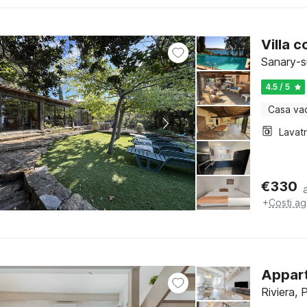
Villa 
Sanary-s
4.5 / 5
Casa va
Lavat
€
330
+
Costi ag
Appart
Riviera,