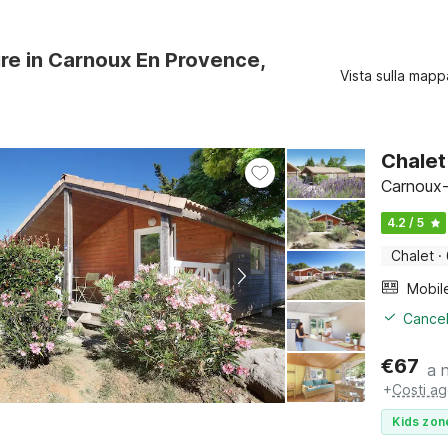
ure in Carnoux En Provence,
Vista sulla mapp
Chalet
Carnoux-
4.2 / 5
Chalet
·
Mobil
Cancel
€
67
a 
+
Costi ag
Kids zon