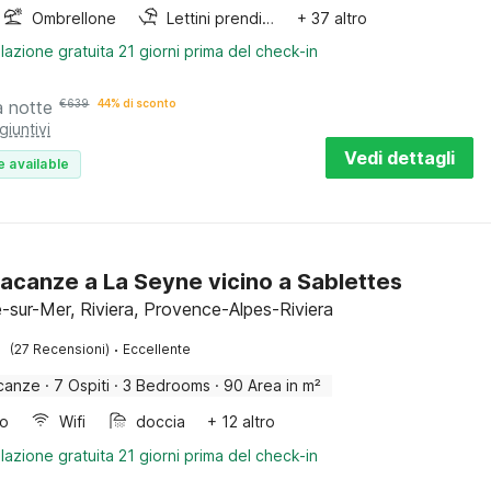
Ombrellone
Lettini prendisole
+ 37 altro
lazione gratuita 21 giorni prima del check-in
a notte
€
639
44% di sconto
giuntivi
Vedi dettagli
e available
acanze a La Seyne vicino a Sablettes
-sur-Mer, Riviera, Provence-Alpes-Riviera
·
(27 Recensioni)
Eccellente
canze
·
7 Ospiti
·
3 Bedrooms
·
90 Area in m²
bo
Wifi
doccia
+ 12 altro
lazione gratuita 21 giorni prima del check-in