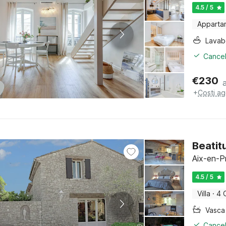
4.5 / 5
Apparta
Lava
Cancel
€
230
+
Costi ag
Beatit
Aix-en-P
4.5 / 5
Villa
·
4 
Cancel