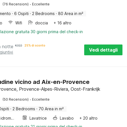
·
(76 Recensioni)
Eccellente
mento
·
6 Ospiti
·
2 Bedrooms
·
80 Area in m²
bo
Wifi
doccia
+ 16 altro
lazione gratuita 30 giorni prima del check-in
a notte
€
322
25% di sconto
Vedi dettagli
giuntivi
udine vicino ad Aix-en-Provence
rovence, Provence-Alpes-Riviera, Oost-Frankrijk
·
(50 Recensioni)
Eccellente
Ospiti
·
2 Bedrooms
·
70 Area in m²
Vasca idromassaggio
Lavatrice
Lavabo
+ 20 altro
lazione gratuita 21 giorni prima del check-in