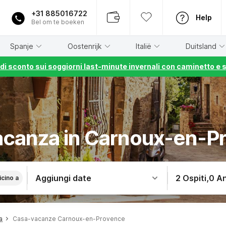
+31 885016722
Help
Bel om te boeken
Spanje
Oostenrijk
Italië
Duitsland
% di sconto sui soggiorni last-minute invernali con caminetto e 
acanza in Carnoux-en-P
Aggiungi date
2 Ospiti
,
0 An
icino a
a
Casa-vacanze Carnoux-en-Provence