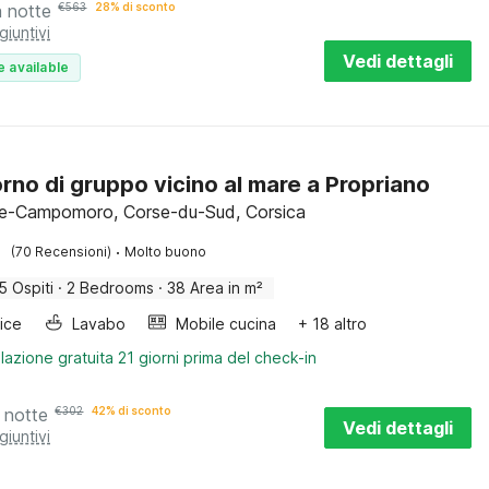
a notte
€
563
28% di sconto
giuntivi
Vedi dettagli
e available
rno di gruppo vicino al mare a Propriano
e-Campomoro, Corse-du-Sud, Corsica
·
(70 Recensioni)
Molto buono
5 Ospiti
·
2 Bedrooms
·
38 Area in m²
rice
Lavabo
Mobile cucina
+ 18 altro
lazione gratuita 21 giorni prima del check-in
 notte
€
302
42% di sconto
Vedi dettagli
giuntivi