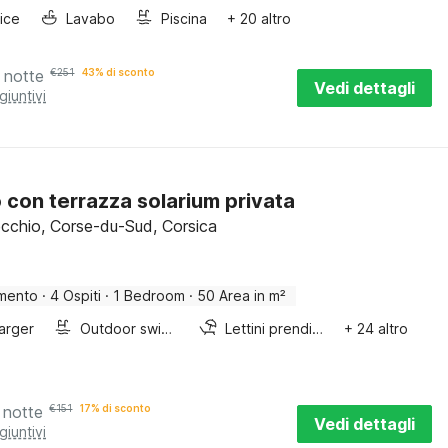
rice
Lavabo
Piscina
+ 20 altro
 notte
€
251
43% di sconto
Vedi dettagli
giuntivi
o con terrazza solarium privata
cchio, Corse-du-Sud, Corsica
mento
·
4 Ospiti
·
1 Bedroom
·
50 Area in m²
arger
Outdoor swimming pool
Lettini prendisole
+ 24 altro
 notte
€
151
17% di sconto
Vedi dettagli
giuntivi