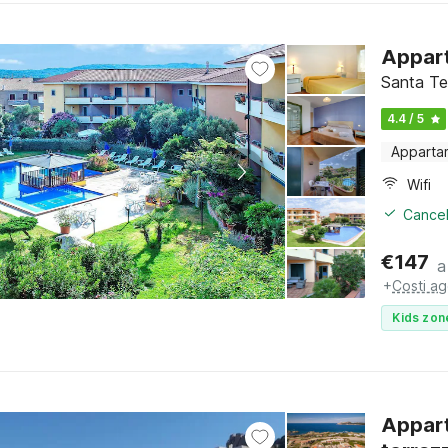
Appart
Santa Ter
4.4 / 5
Apparta
Wifi
Cancel
€
147
a
+
Costi ag
Kids zon
Appart