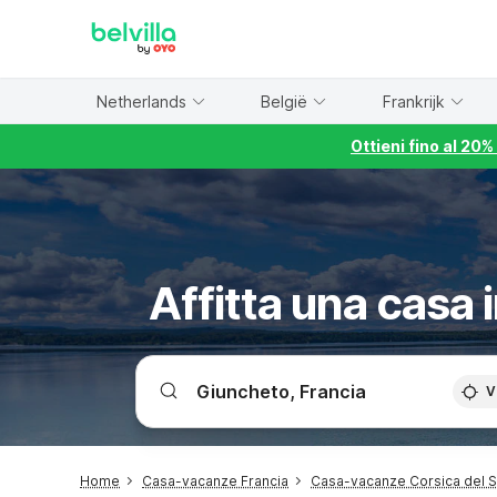
WIZARD MEMBER
Netherlands
België
Frankrijk
Ottieni fino al 20
Affitta una casa
V
Home
Casa-vacanze Francia
Casa-vacanze Corsica del 