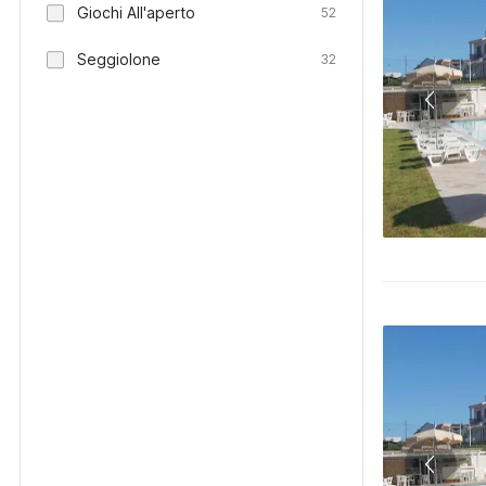
Giochi All'aperto
52
Seggiolone
32