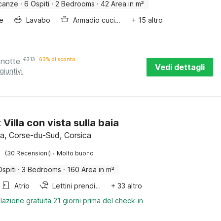
canze
·
6 Ospiti
·
2 Bedrooms
·
42 Area in m²
e
Lavabo
Armadio cucina
+ 15 altro
 notte
€
313
63% di sconto
Vedi dettagli
giuntivi
Villa con vista sulla baia
cia, Corse-du-Sud, Corsica
·
(30 Recensioni)
Molto buono
Ospiti
·
3 Bedrooms
·
160 Area in m²
Atrio
Lettini prendisole
+ 33 altro
lazione gratuita 21 giorni prima del check-in