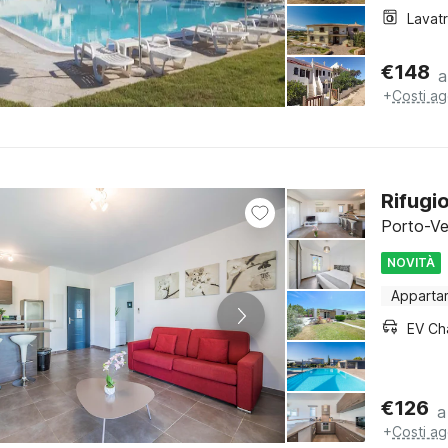
Lavat
€
148
a
+
Costi ag
Rifugi
Porto-Ve
NOVITÀ
Apparta
EV Ch
€
126
a
+
Costi ag