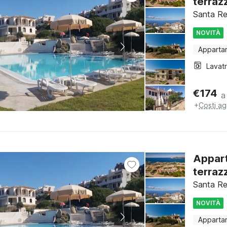
terraz
Santa Re
NOVITÀ
Apparta
Lavat
€
174
a
+
Costi ag
Appart
terraz
Santa Re
NOVITÀ
Apparta