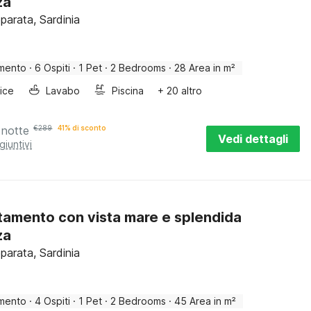
za
parata, Sardinia
mento
·
6 Ospiti
·
1 Pet
·
2 Bedrooms
·
28 Area in m²
rice
Lavabo
Piscina
+ 20 altro
 notte
€
289
41% di sconto
Vedi dettagli
giuntivi
amento con vista mare e splendida
za
parata, Sardinia
mento
·
4 Ospiti
·
1 Pet
·
2 Bedrooms
·
45 Area in m²