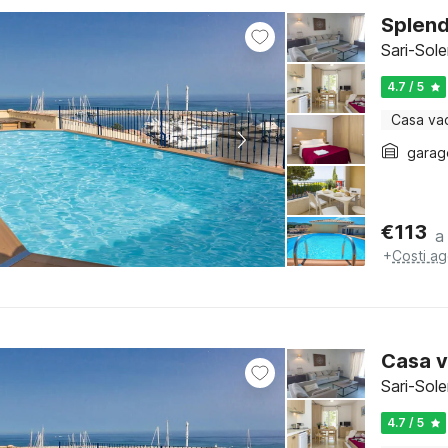
Splend
Sari-Sol
4.7 / 5
Casa va
garag
€
113
a
+
Costi ag
Casa v
Sari-Sol
4.7 / 5