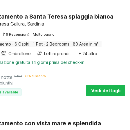
amento a Santa Teresa spiaggia bianca
esa Gallura, Sardinia
·
(16 Recensioni)
Molto buono
mento
·
6 Ospiti
·
1 Pet
·
2 Bedrooms
·
80 Area in m²
Ombrellone
Lettini prendisole
+ 24 altro
lazione gratuita 14 giorni prima del check-in
 notte
€
497
70% di sconto
giuntivi
Vedi dettagli
e available
amento con vista mare e splendida