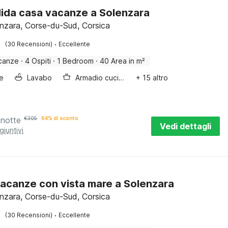
ida casa vacanze a Solenzara
enzara, Corse-du-Sud, Corsica
·
(30 Recensioni)
Eccellente
canze
·
4 Ospiti
·
1 Bedroom
·
40 Area in m²
e
Lavabo
Armadio cucina
+ 15 altro
 notte
€
305
64% di sconto
Vedi dettagli
giuntivi
acanze con vista mare a Solenzara
enzara, Corse-du-Sud, Corsica
·
(30 Recensioni)
Eccellente