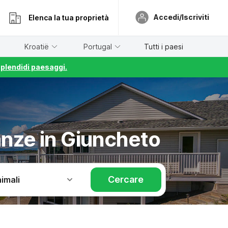
Accedi/Iscriviti
Elenca la tua proprietà
Kroatië
Portugal
Tutti i paesi
splendidi paesaggi.
anze in Giuncheto
Cercare
imali