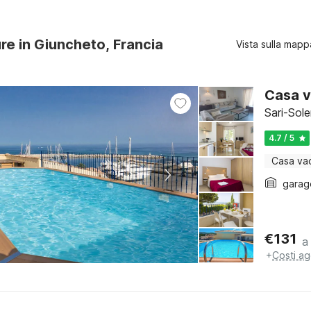
ure in Giuncheto, Francia
Vista sulla mapp
Casa v
Sari-Sol
4.7 / 5
Casa va
garag
€
131
a
+
Costi ag