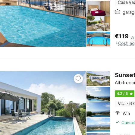
Casa va
garag
€
119
a
+
Costi ag
Sunset 
Albitrec
4.2 / 5
Villa
·
6 
Wifi
Cancel