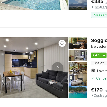
€
385
+
Costi ag
Kids zon
Soggio
Belvédèr
4.4 / 5
Chalet
·
Lavat
Cancel
€
170
a
+
Costi ag