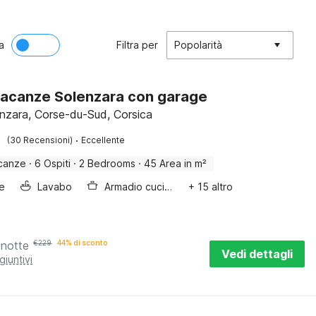
a
Filtra per
Popolarità
acanze Solenzara con garage
enzara, Corse-du-Sud, Corsica
·
(30 Recensioni)
Eccellente
canze
·
6 Ospiti
·
2 Bedrooms
·
45 Area in m²
e
Lavabo
Armadio cucina
+ 15 altro
 notte
€
229
44% di sconto
Vedi dettagli
giuntivi