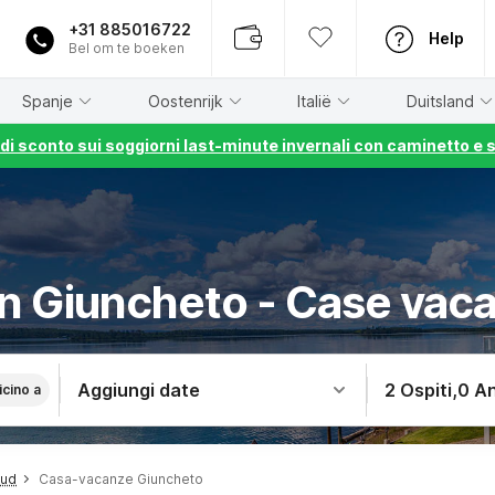
+31 885016722
Help
Bel om te boeken
Spanje
Oostenrijk
Italië
Duitsland
% di sconto sui soggiorni last-minute invernali con caminetto e 
 in Giuncheto - Case vac
Aggiungi date
2 Ospiti
,
0 An
icino a
Sud
Casa-vacanze Giuncheto