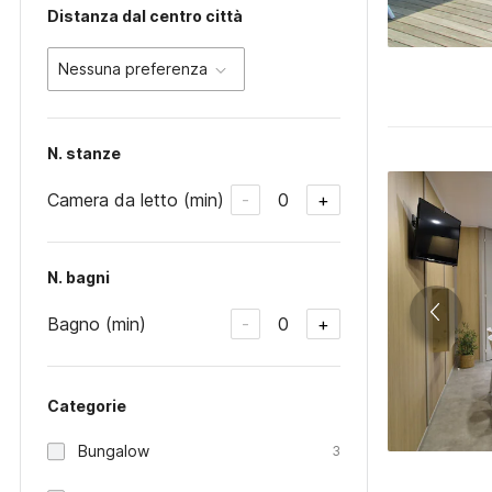
Distanza dal centro città
Nessuna preferenza
N. stanze
Camera da letto (min)
0
-
+
N. bagni
Bagno (min)
0
-
+
Categorie
Bungalow
3