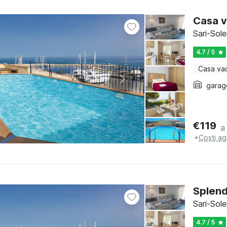
Casa v
Sari-Sol
4.7 / 5
Casa va
garag
€
119
a
+
Costi ag
Splend
Sari-Sol
4.7 / 5