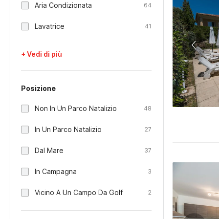
Aria Condizionata
64
Lavatrice
41
+ Vedi di più
Posizione
Non In Un Parco Natalizio
48
In Un Parco Natalizio
27
Dal Mare
37
In Campagna
3
Vicino A Un Campo Da Golf
2