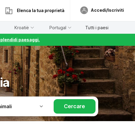
Accedi/Iscriviti
Elenca la tua proprietà
Kroatië
Portugal
Tutti i paesi
splendidi paesaggi.
ia
Cercare
imali