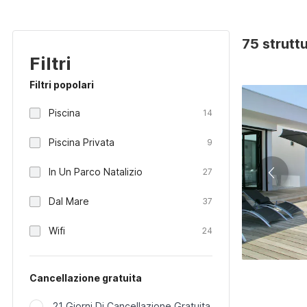
75 struttu
Filtri
Filtri popolari
Piscina
14
Piscina Privata
9
In Un Parco Natalizio
27
Dal Mare
37
Wifi
24
Cancellazione gratuita
21 Giorni Di Cancellazione Gratuita