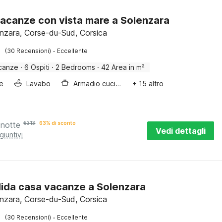
acanze con vista mare a Solenzara
enzara, Corse-du-Sud, Corsica
·
(30 Recensioni)
Eccellente
canze
·
6 Ospiti
·
2 Bedrooms
·
42 Area in m²
e
Lavabo
Armadio cucina
+ 15 altro
 notte
€
313
63% di sconto
Vedi dettagli
giuntivi
ida casa vacanze a Solenzara
enzara, Corse-du-Sud, Corsica
·
(30 Recensioni)
Eccellente