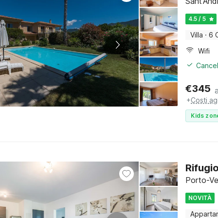
Sant'And
4.5 / 5
Villa
·
6 
Wifi
Cancel
€
345
+
Costi ag
Kids zon
Rifugi
Porto-Ve
NOVITÀ
Apparta