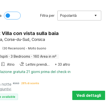
a
Filtra per
Popolarità
Villa con vista sulla baia
cia, Corse-du-Sud, Corsica
·
(30 Recensioni)
Molto buono
Ospiti
·
3 Bedrooms
·
160 Area in m²
Atrio
Lettini prendisole
+ 33 altro
lazione gratuita 21 giorni prima del check-in
a notte
€
563
28% di sconto
giuntivi
Vedi dettagli
e available