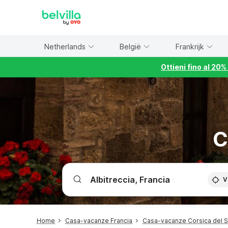
WIZARD MEMBER
Netherlands
België
Frankrijk
Ottieni fino al 20
C
V
Home
Casa-vacanze Francia
Casa-vacanze Corsica del 