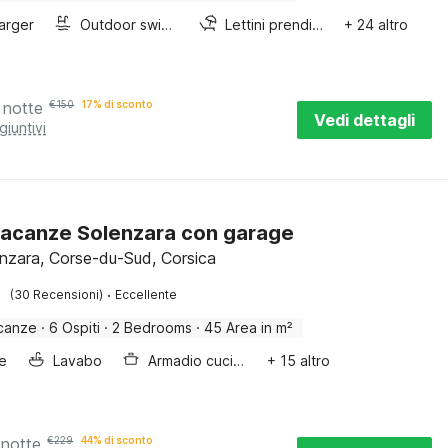
arger
Outdoor swimming pool
Lettini prendisole
+ 24 altro
 notte
€
150
17% di sconto
Vedi dettagli
giuntivi
acanze Solenzara con garage
enzara, Corse-du-Sud, Corsica
·
(30 Recensioni)
Eccellente
canze
·
6 Ospiti
·
2 Bedrooms
·
45 Area in m²
e
Lavabo
Armadio cucina
+ 15 altro
 notte
€
229
44% di sconto