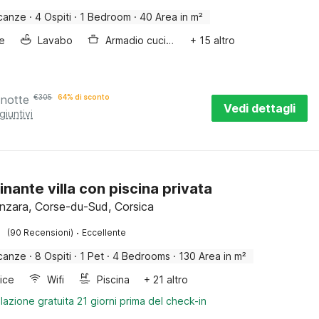
canze
·
4 Ospiti
·
1 Bedroom
·
40 Area in m²
e
Lavabo
Armadio cucina
+ 15 altro
 notte
€
305
64% di sconto
Vedi dettagli
giuntivi
inante villa con piscina privata
enzara, Corse-du-Sud, Corsica
·
(90 Recensioni)
Eccellente
canze
·
8 Ospiti
·
1 Pet
·
4 Bedrooms
·
130 Area in m²
rice
Wifi
Piscina
+ 21 altro
lazione gratuita 21 giorni prima del check-in