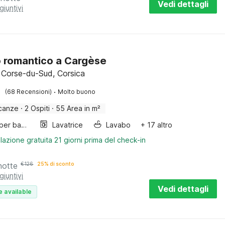
Vedi dettagli
giuntivi
o romantico a Cargèse
 Corse-du-Sud, Corsica
·
(68 Recensioni)
Molto buono
canze
·
2 Ospiti
·
55 Area in m²
Letto per bambini
Lavatrice
Lavabo
+ 17 altro
lazione gratuita 21 giorni prima del check-in
notte
€
126
25% di sconto
giuntivi
Vedi dettagli
e available