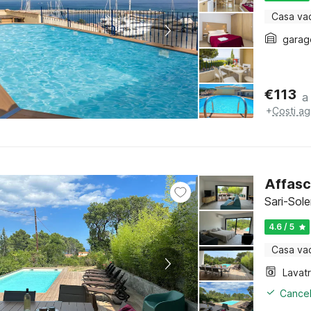
Casa va
garag
€
113
a
+
Costi ag
Affasc
Sari-Sol
4.6 / 5
Casa va
Lavat
Cancel