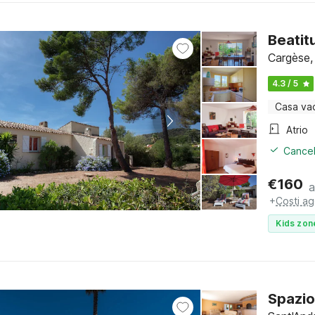
Beatit
Cargèse,
4.3 / 5
Casa va
Atrio
Cancel
€
160
a
+
Costi ag
Kids zon
Spazio