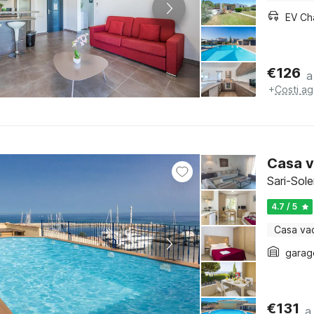
EV Ch
€
126
a
+
Costi ag
Casa v
Sari-Sol
4.7 / 5
Casa va
garag
€
131
a