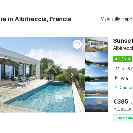
re in Albitreccia, Francia
Vista sulla mapp
Sunset 
Albitrec
4.2 / 5
Villa
·
6 
Wifi
Cancel
€
385
+
Costi ag
Kids zon