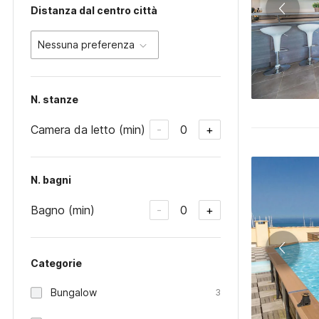
Distanza dal centro città
Nessuna preferenza
N. stanze
Camera da letto (min)
0
-
+
N. bagni
Bagno (min)
0
-
+
Categorie
Bungalow
3