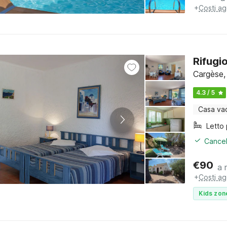
+
Costi ag
Rifugi
Cargèse,
4.3 / 5
Casa va
Cancel
€
90
a 
+
Costi ag
Kids zon