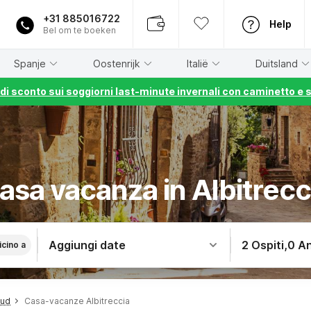
+31 885016722
Help
Bel om te boeken
Spanje
Oostenrijk
Italië
Duitsland
% di sconto sui soggiorni last-minute invernali con caminetto e 
asa vacanza in Albitrecc
Aggiungi date
2 Ospiti
,
0 An
icino a
Sud
Casa-vacanze Albitreccia