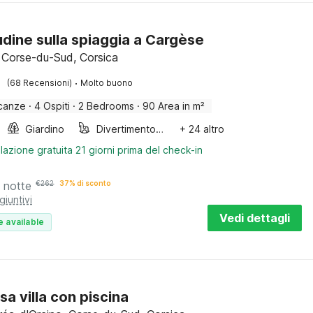
udine sulla spiaggia a Cargèse
 Corse-du-Sud, Corsica
·
(68 Recensioni)
Molto buono
canze
·
4 Ospiti
·
2 Bedrooms
·
90 Area in m²
Giardino
Divertimento per bambini
+ 24 altro
lazione gratuita 21 giorni prima del check-in
 notte
€
262
37% di sconto
giuntivi
Vedi dettagli
e available
sa villa con piscina