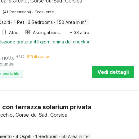
réa-d'Orcino, Corse-du-Sud, Corsica
·
(41 Recensioni)
Eccellente
Ospiti
·
1 Pet
·
3 Bedrooms
·
150 Area in m²
Atrio
Asciugabiancheria
+ 33 altro
lazione gratuita 43 giorni prima del check-in
a notte
€
720
51% di sconto
giuntivi
Vedi dettagli
e available
o con terrazza solarium privata
cchio, Corse-du-Sud, Corsica
mento
·
4 Ospiti
·
1 Bedroom
·
50 Area in m²