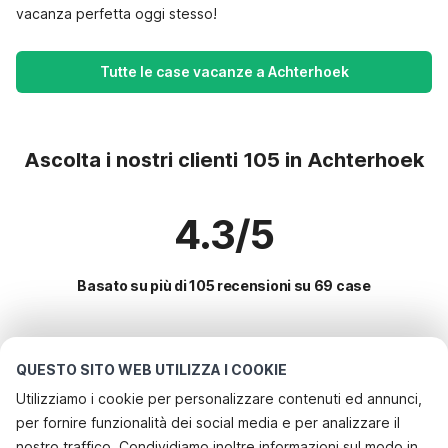
vacanza perfetta oggi stesso!
Tutte le case vacanze a Achterhoek
Ascolta i nostri clienti 105 in Achterhoek
4.3/5
Basato su più di 105 recensioni su 69 case
Le destinazioni più popolari per le
QUESTO SITO WEB UTILIZZA I COOKIE
vacanze
Utilizziamo i cookie per personalizzare contenuti ed annunci,
per fornire funzionalità dei social media e per analizzare il
Servizi più popolari per le vacanze in Achterhoek
nostro traffico. Condividiamo inoltre informazioni sul modo in