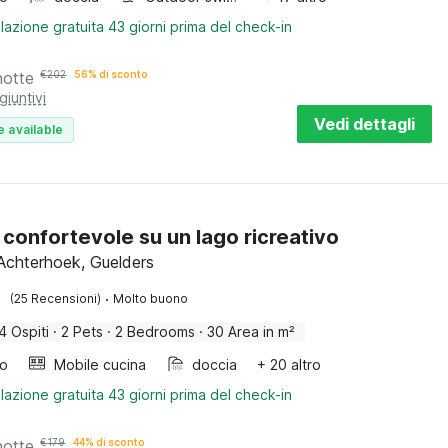
lazione gratuita 43 giorni prima del check-in
notte
€
202
56% di sconto
giuntivi
Vedi dettagli
e available
 confortevole su un lago ricreativo
Achterhoek, Guelders
·
(25 Recensioni)
Molto buono
4 Ospiti
·
2 Pets
·
2 Bedrooms
·
30 Area in m²
bo
Mobile cucina
doccia
+ 20 altro
lazione gratuita 43 giorni prima del check-in
notte
€
179
44% di sconto