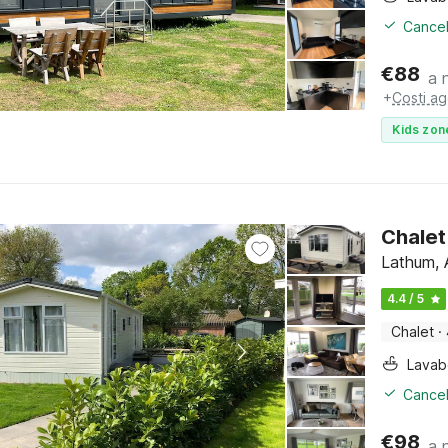
Cancel
€
88
a 
+
Costi ag
Kids zon
Chalet
Lathum, 
4.4 / 5
Chalet
·
Lava
Cancel
€
98
a 