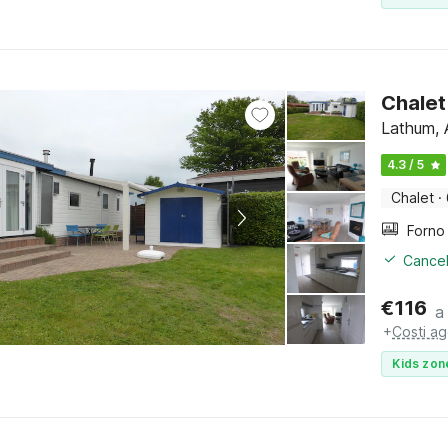
Chalet
Lathum, 
4.3 / 5
Chalet
·
Cancel
€
116
a
+
Costi ag
Kids zon