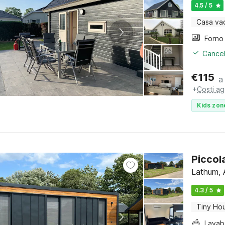
4.5 / 5
Casa va
Cancel
€
115
a
+
Costi ag
Kids zon
Piccol
Lathum, 
4.3 / 5
Tiny Ho
Lava