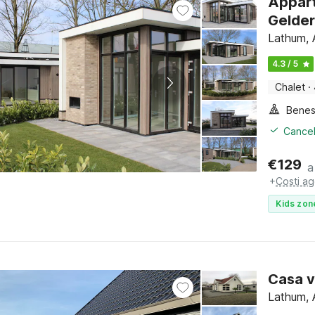
Appart
Gelder
Lathum, 
4.3 / 5
Chalet
·
Benes
Cancel
€
129
a
+
Costi ag
Kids zon
Casa v
Lathum, 