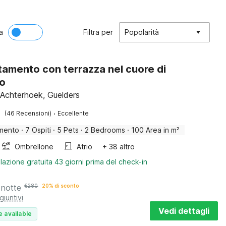
a
Filtra per
Popolarità
amento con terrazza nel cuore di
lo
 Achterhoek, Guelders
·
(46 Recensioni)
Eccellente
mento
·
7 Ospiti
·
5 Pets
·
2 Bedrooms
·
100 Area in m²
Ombrellone
Atrio
+ 38 altro
lazione gratuita 43 giorni prima del check-in
 notte
€
280
20% di sconto
giuntivi
Vedi dettagli
e available