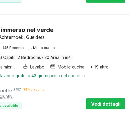
 immerso nel verde
Achterhoek, Guelders
·
(45 Recensioni)
Molto buono
6 Ospiti
·
2 Bedrooms
·
30 Area in m²
Forno a microonde combinato
Lavabo
Mobile cucina
+ 19 altro
lazione gratuita 43 giorni prima del check-in
 notte
€
187
36% di sconto
giuntivi
Vedi dettagli
e available