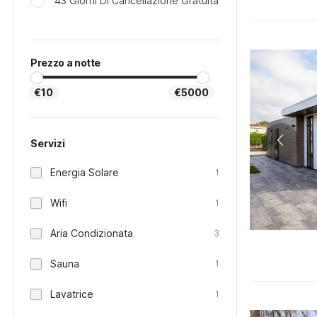
43 Giorni Di Cancellazione Gratuita
Prezzo a notte
€10
€5000
Servizi
Energia Solare
1
Wifi
1
Aria Condizionata
3
Sauna
1
Lavatrice
1