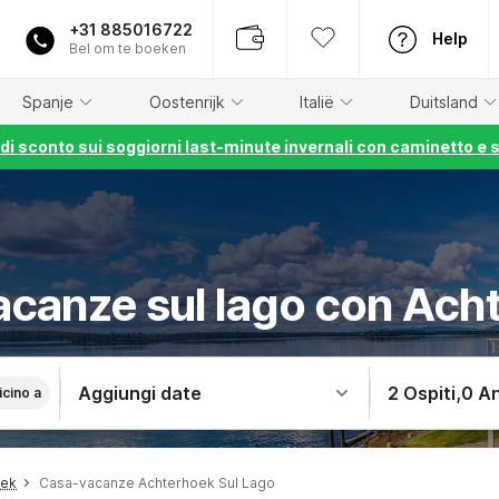
+31 885016722
Help
Bel om te boeken
Spanje
Oostenrijk
Italië
Duitsland
% di sconto sui soggiorni last-minute invernali con caminetto e 
acanze sul lago con Ach
Aggiungi date
2 Ospiti
,
0 An
icino a
oek
Casa-vacanze Achterhoek Sul Lago