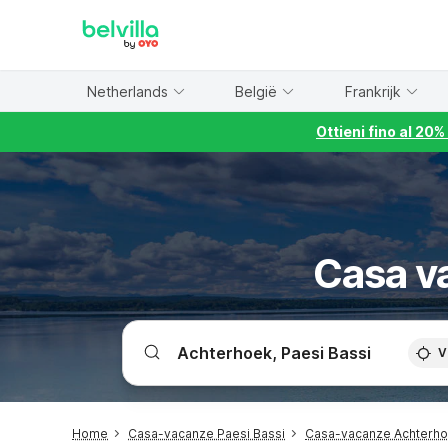
WIZARD MEMBER
Netherlands
België
Frankrijk
Ottieni fino al 20
Casa v
V
Home
Casa-vacanze Paesi Bassi
Casa-vacanze Achterh