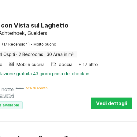
 con Vista sul Laghetto
Achterhoek, Guelders
·
(17 Recensioni)
Molto buono
4 Ospiti
·
2 Bedrooms
·
30 Area in m²
bo
Mobile cucina
doccia
+ 17 altro
lazione gratuita 43 giorni prima del check-in
 notte
€
220
51% di sconto
giuntivi
Vedi dettagli
e available