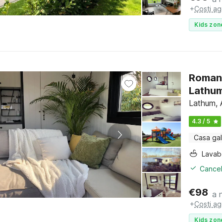
+
Costi ag
Kids zon
Romant
Lathu
Lathum, 
4.3 / 5
Casa gal
Lava
Cancel
€
98
a 
+
Costi ag
Kids zon