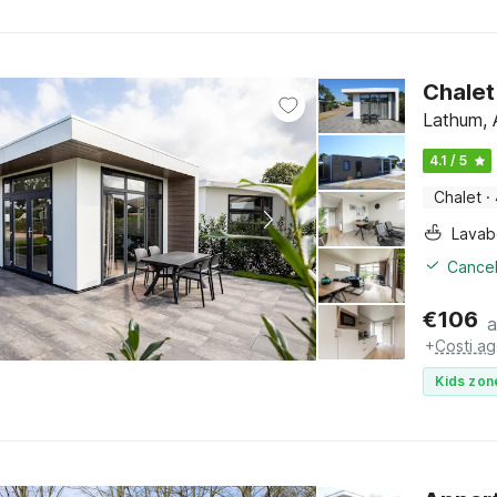
Chalet
Lathum, 
4.1 / 5
Chalet
·
Lava
Cancel
€
106
a
+
Costi ag
Kids zon