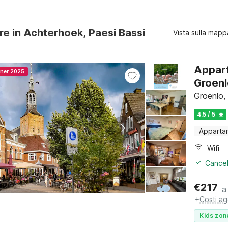
ure in Achterhoek, Paesi Bassi
Vista sulla mapp
Appart
nner 2025
Groen
Groenlo,
4.5 / 5
Apparta
Wifi
Cancel
€
217
a
+
Costi ag
Kids zon