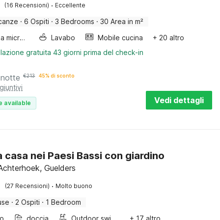
·
(16 Recensioni)
Eccellente
canze
·
6 Ospiti
·
3 Bedrooms
·
30 Area in m²
Forno a microonde combinato
Lavabo
Mobile cucina
+ 20 altro
lazione gratuita 43 giorni prima del check-in
 notte
€
213
45% di sconto
giuntivi
Vedi dettagli
e available
a casa nei Paesi Bassi con giardino
Achterhoek, Guelders
·
(27 Recensioni)
Molto buono
use
·
2 Ospiti
·
1 Bedroom
bo
doccia
Outdoor swimming pool
+ 17 altro