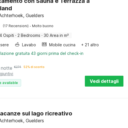
amento con Sauna e Terrazza a
land
Achterhoek, Guelders
·
(17 Recensioni)
Molto buono
4 Ospiti
·
2 Bedrooms
·
30 Area in m²
sere
Lavabo
Mobile cucina
+ 21 altro
lazione gratuita 43 giorni prima del check-in
 notte
€
274
52% di sconto
giuntivi
Vedi dettagli
e available
acanze sul lago ricreativo
Achterhoek, Guelders