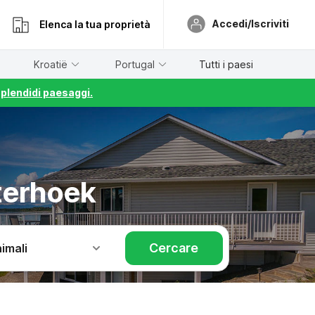
Accedi/Iscriviti
Elenca la tua proprietà
Kroatië
Portugal
Tutti i paesi
splendidi paesaggi.
terhoek
Cercare
imali