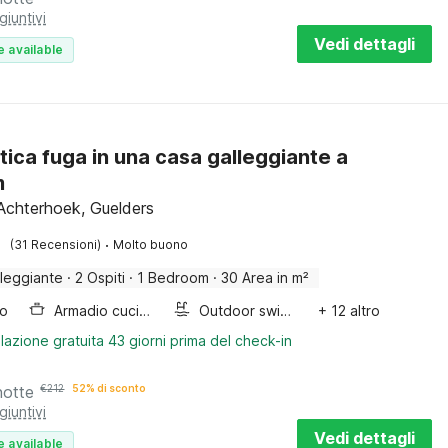
giuntivi
Vedi dettagli
e available
ica fuga in una casa galleggiante a
m
Achterhoek, Guelders
·
(31 Recensioni)
Molto buono
leggiante
·
2 Ospiti
·
1 Bedroom
·
30 Area in m²
bo
Armadio cucina
Outdoor swimming pool
+ 12 altro
lazione gratuita 43 giorni prima del check-in
notte
€
212
52% di sconto
giuntivi
Vedi dettagli
e available