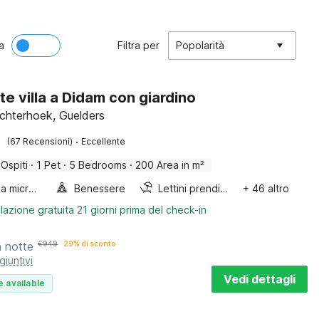
a
Filtra per
Popolarità
te villa a Didam con giardino
chterhoek, Guelders
·
(67 Recensioni)
Eccellente
 Ospiti
·
1 Pet
·
5 Bedrooms
·
200 Area in m²
Forno a microonde combinato
Benessere
Lettini prendisole
+ 46 altro
lazione gratuita 21 giorni prima del check-in
a notte
€
949
29% di sconto
giuntivi
Vedi dettagli
e available