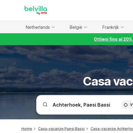
WIZARD MEMBER
Netherlands
België
Frankrijk
Ottieni fino al 20
Casa vac
V
Home
Casa-vacanze Paesi Bassi
Casa-vacanze Achterh