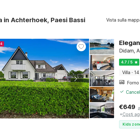
ra in Achterhoek, Paesi Bassi
Vista sulla mapp
Elegan
24
Didam, A
4.7 / 5
Villa
·
14
Cancel
€
649
+
Costi ag
Kids zon