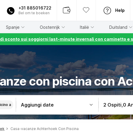
+31 885016722
Help
Bel om te boeken
Spanje
Oostenrijk
Italië
Duitsland
% di sconto sui soggiorni last-minute invernali con caminetto e 
anze con piscina con A
Aggiungi date
2 Ospiti
,
0 An
icino a
oek
Casa-vacanze Achterhoek Con Piscina