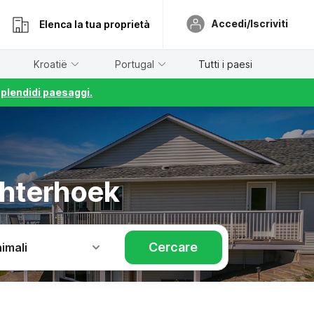
Accedi/Iscriviti
Elenca la tua proprietà
Kroatië
Portugal
Tutti i paesi
splendidi paesaggi.
chterhoek
Cercare
imali