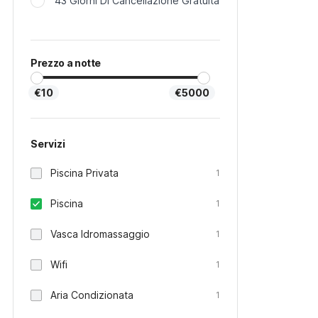
43 Giorni Di Cancellazione Gratuita
Prezzo a notte
€10
€5000
Servizi
Piscina Privata
1
Piscina
1
Vasca Idromassaggio
1
Wifi
1
Aria Condizionata
1