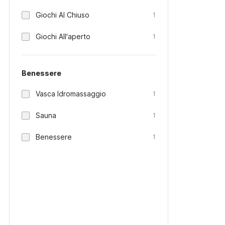
Giochi Al Chiuso
1
Giochi All'aperto
1
Benessere
Vasca Idromassaggio
1
Sauna
1
Benessere
1