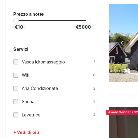
Prezzo a notte
€10
€5000
Servizi
Vasca Idromassaggio
1
Wifi
6
Aria Condizionata
2
Sauna
2
Award Winner 20
Lavatrice
4
+ Vedi di più