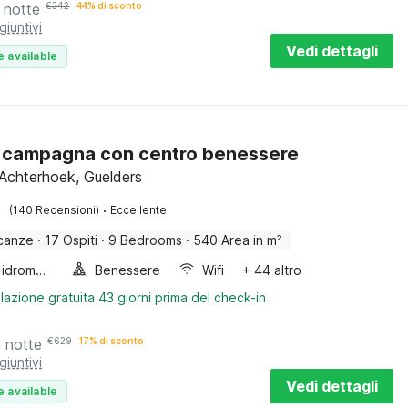
 notte
€
342
44% di sconto
giuntivi
Vedi dettagli
e available
in campagna con centro benessere
Achterhoek, Guelders
·
(140 Recensioni)
Eccellente
canze
·
17 Ospiti
·
9 Bedrooms
·
540 Area in m²
Vasca idromassaggio
Benessere
Wifi
+ 44 altro
lazione gratuita 43 giorni prima del check-in
a notte
€
629
17% di sconto
giuntivi
Vedi dettagli
e available