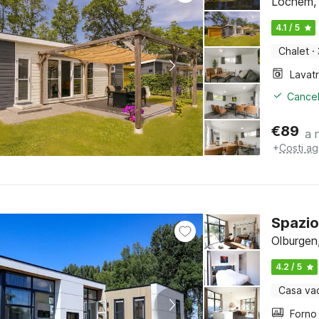
Lochem, 
4.1 / 5
Chalet
·
Lavat
Cancel
€
89
a 
+
Costi ag
Spazio
Olburgen
4.2 / 5
Casa va