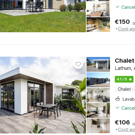
Cancel
€
150
a
+
Costi ag
Chalet
Lathum, 
4.1 / 5
Chalet
·
Lava
Cancel
€
106
a
+
Costi ag