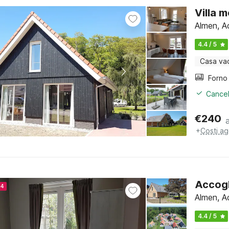
Villa 
Almen, A
4.4 / 5
Casa va
Cancel
€
240
+
Costi ag
Accogl
24
Almen, A
4.4 / 5