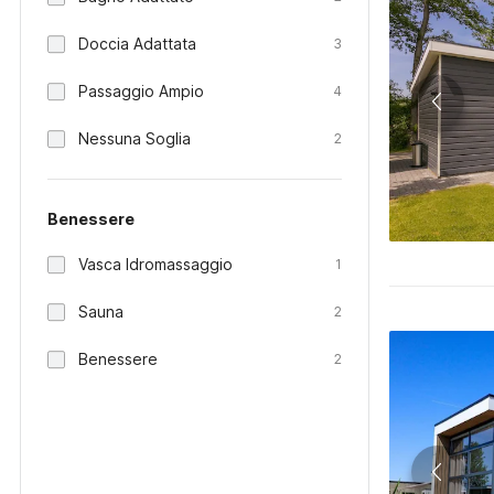
Doccia Adattata
3
Passaggio Ampio
4
Nessuna Soglia
2
Benessere
Vasca Idromassaggio
1
Sauna
2
Benessere
2