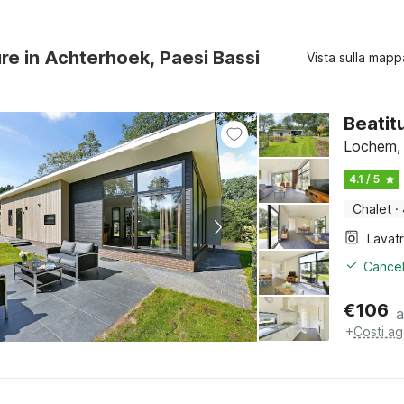
ure in Achterhoek, Paesi Bassi
Vista sulla mapp
Beatit
Lochem, 
4.1 / 5
Chalet
·
Lavat
Cancel
€
106
a
+
Costi ag