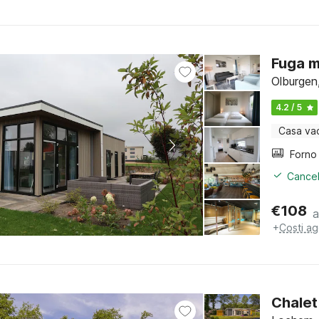
Fuga m
Olburgen
4.2 / 5
Casa va
Cancel
€
108
a
+
Costi ag
Chalet