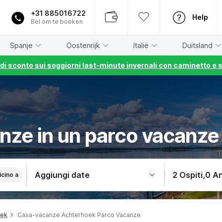
+31 885016722
Help
Bel om te boeken
Spanje
Oostenrijk
Italië
Duitsland
% di sconto sui soggiorni last-minute invernali con caminetto e 
anze in un parco vacanz
Aggiungi date
2 Ospiti
,
0 An
icino a
oek
Casa-vacanze Achterhoek Parco Vacanze