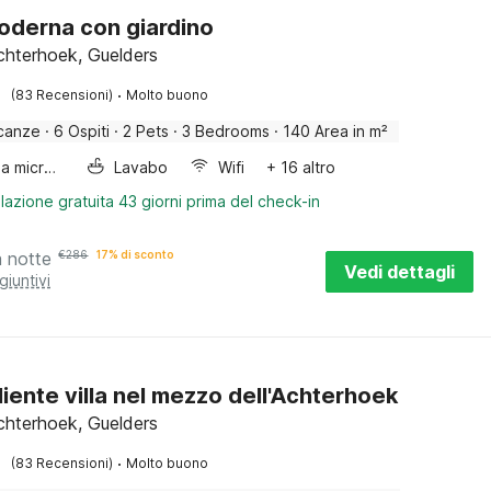
moderna con giardino
chterhoek, Guelders
·
(83 Recensioni)
Molto buono
canze
·
6 Ospiti
·
2 Pets
·
3 Bedrooms
·
140 Area in m²
Forno a microonde combinato
Lavabo
Wifi
+ 16 altro
lazione gratuita 43 giorni prima del check-in
a notte
€
286
17% di sconto
Vedi dettagli
giuntivi
iente villa nel mezzo dell'Achterhoek
chterhoek, Guelders
·
(83 Recensioni)
Molto buono