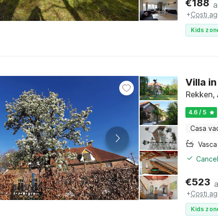
€
188
a
+
Costi ag
Kids zon
Villa 
Rekken, 
4.6 / 5
Casa va
Cancel
€
523
+
Costi ag
Kids zon