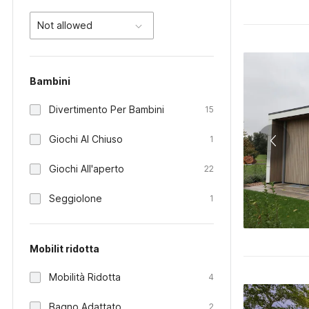
Not allowed
Bambini
Divertimento Per Bambini
15
Giochi Al Chiuso
1
Giochi All'aperto
22
Seggiolone
1
Mobilit ridotta
Mobilità Ridotta
4
Bagno Adattato
2