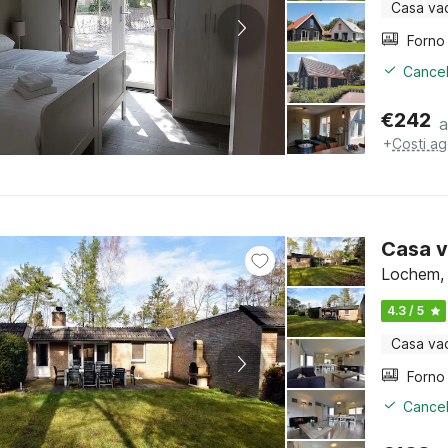
Casa va
Cancel
€
242
a
+
Costi ag
Casa v
Lochem, 
4.3 / 5
Casa va
Cancel