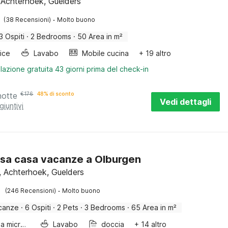
Achterhoek, Guelders
·
(38 Recensioni)
Molto buono
3 Ospiti
·
2 Bedrooms
·
50 Area in m²
rice
Lavabo
Mobile cucina
+ 19 altro
lazione gratuita 43 giorni prima del check-in
notte
€
176
48% di sconto
Vedi dettagli
giuntivi
sa casa vacanze a Olburgen
, Achterhoek, Guelders
·
(246 Recensioni)
Molto buono
canze
·
6 Ospiti
·
2 Pets
·
3 Bedrooms
·
65 Area in m²
Forno a microonde combinato
Lavabo
doccia
+ 14 altro