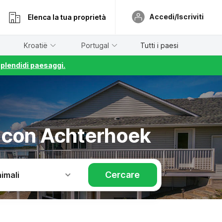
Accedi/Iscriviti
Elenca la tua proprietà
Kroatië
Portugal
Tutti i paesi
splendidi paesaggi.
e con Achterhoek
Cercare
imali