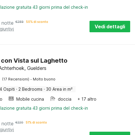
lazione gratuita 43 giorni prima del check-in
 notte
€
289
50% di sconto
Vedi dettagli
giuntivi
 con Vista sul Laghetto
Achterhoek, Guelders
·
(17 Recensioni)
Molto buono
4 Ospiti
·
2 Bedrooms
·
30 Area in m²
bo
Mobile cucina
doccia
+ 17 altro
lazione gratuita 43 giorni prima del check-in
 notte
€
220
51% di sconto
giuntivi