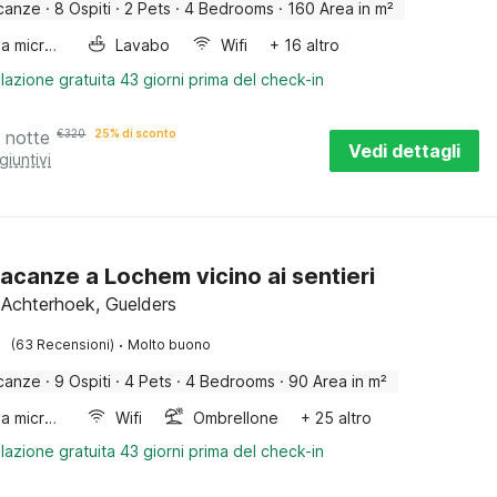
canze
·
8 Ospiti
·
2 Pets
·
4 Bedrooms
·
160 Area in m²
Forno a microonde combinato
Lavabo
Wifi
+ 16 altro
lazione gratuita 43 giorni prima del check-in
 notte
€
320
25% di sconto
Vedi dettagli
giuntivi
acanze a Lochem vicino ai sentieri
Achterhoek, Guelders
·
(63 Recensioni)
Molto buono
canze
·
9 Ospiti
·
4 Pets
·
4 Bedrooms
·
90 Area in m²
Forno a microonde combinato
Wifi
Ombrellone
+ 25 altro
lazione gratuita 43 giorni prima del check-in