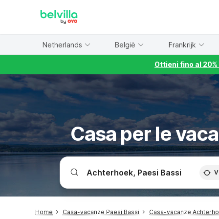
WIZARD MEMBER
Netherlands
België
Frankrijk
Ottieni fino al 20
Casa per le vac
V
Home
Casa-vacanze Paesi Bassi
Casa-vacanze Achterh