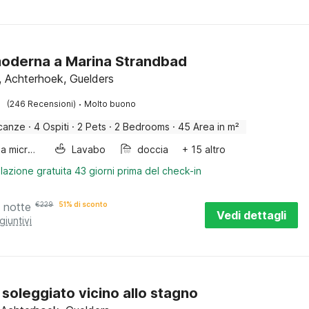
oderna a Marina Strandbad
, Achterhoek, Guelders
·
(246 Recensioni)
Molto buono
canze
·
4 Ospiti
·
2 Pets
·
2 Bedrooms
·
45 Area in m²
Forno a microonde combinato
Lavabo
doccia
+ 15 altro
lazione gratuita 43 giorni prima del check-in
 notte
€
229
51% di sconto
Vedi dettagli
giuntivi
 soleggiato vicino allo stagno