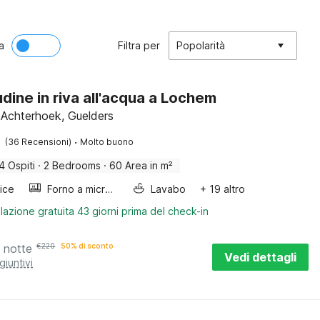
a
Filtra per
Popolarità
udine in riva all'acqua a Lochem
Achterhoek, Guelders
·
(36 Recensioni)
Molto buono
4 Ospiti
·
2 Bedrooms
·
60 Area in m²
rice
Forno a microonde combinato
Lavabo
+ 19 altro
lazione gratuita 43 giorni prima del check-in
 notte
€
220
50% di sconto
Vedi dettagli
giuntivi