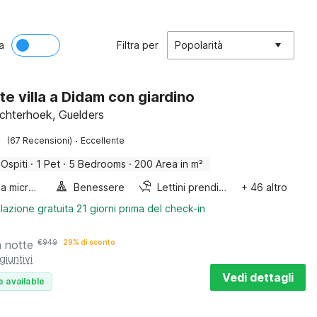
a
Filtra per
Popolarità
te villa a Didam con giardino
chterhoek, Guelders
·
(67 Recensioni)
Eccellente
 Ospiti
·
1 Pet
·
5 Bedrooms
·
200 Area in m²
Forno a microonde combinato
Benessere
Lettini prendisole
+ 46 altro
lazione gratuita 21 giorni prima del check-in
a notte
€
949
29% di sconto
giuntivi
Vedi dettagli
e available