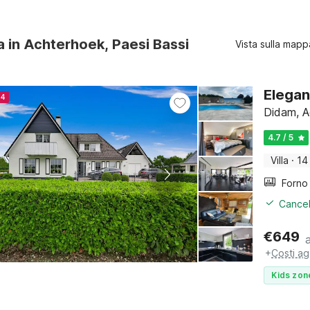
ra in Achterhoek, Paesi Bassi
Vista sulla mapp
Elegan
24
Didam, A
4.7 / 5
Villa
·
14
Cancel
€
649
+
Costi ag
Kids zon