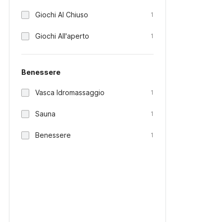
Giochi Al Chiuso
1
Giochi All'aperto
1
Benessere
Vasca Idromassaggio
1
Sauna
1
Benessere
1