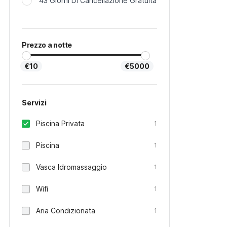
43 Giorni Di Cancellazione Gratuita
Prezzo a notte
€10
€5000
Servizi
Piscina Privata
1
Piscina
1
Vasca Idromassaggio
1
Wifi
1
Aria Condizionata
1