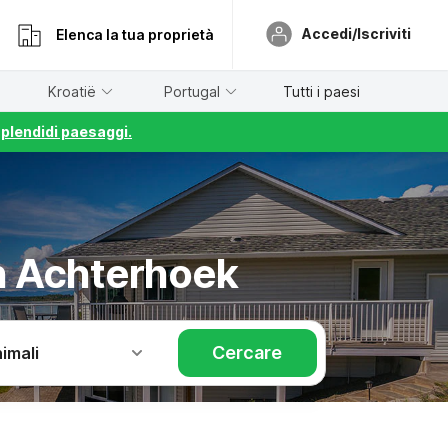
Accedi/Iscriviti
Elenca la tua proprietà
Kroatië
Portugal
Tutti i paesi
splendidi paesaggi.
on Achterhoek
Cercare
imali