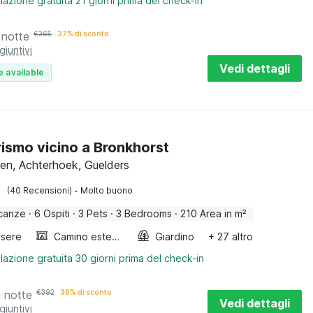
lazione gratuita 21 giorni prima del check-in
 notte
€
365
37% di sconto
giuntivi
Vedi dettagli
e available
rismo vicino a Bronkhorst
en, Achterhoek, Guelders
·
(40 Recensioni)
Molto buono
canze
·
6 Ospiti
·
3 Pets
·
3 Bedrooms
·
210 Area in m²
sere
Camino esterno
Giardino
+ 27 altro
lazione gratuita 30 giorni prima del check-in
a notte
€
392
36% di sconto
Vedi dettagli
giuntivi