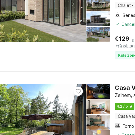
Chalet
·
Benes
Cancel
€
129
a
+
Costi ag
Kids zon
Casa V
Zelhem, 
4.2 / 5
Casa va