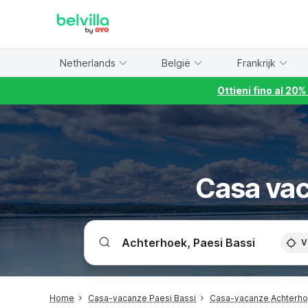
WIZARD MEMBER
Netherlands
België
Frankrijk
Ottieni fino al 20
Casa va
V
Home
Casa-vacanze Paesi Bassi
Casa-vacanze Achterh