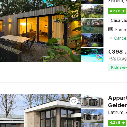
Zelhem, 
4.2 / 5
Casa va
Cancel
€
398
+
Costi ag
Kids zon
Appart
Gelder
Lathum, 
4.3 / 5