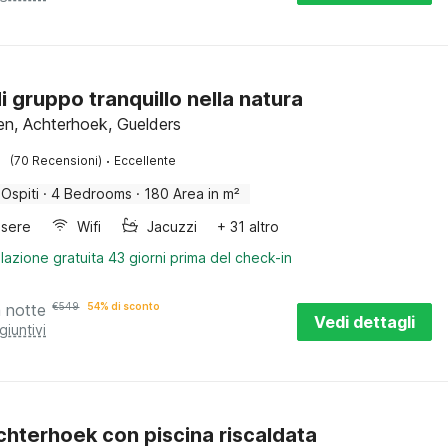
di gruppo tranquillo nella natura
n, Achterhoek, Guelders
·
(70 Recensioni)
Eccellente
 Ospiti
·
4 Bedrooms
·
180 Area in m²
sere
Wifi
Jacuzzi
+ 31 altro
lazione gratuita 43 giorni prima del check-in
a notte
€
549
54% di sconto
Vedi dettagli
giuntivi
Achterhoek con piscina riscaldata