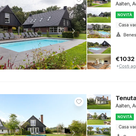
Aalten, 
NOVITÀ
Casa va
Benes
€
1032
+
Costi ag
Tenuta
Aalten, 
NOVITÀ
Casa va