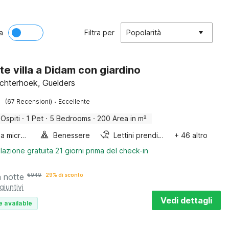
a
Filtra per
Popolarità
te villa a Didam con giardino
chterhoek, Guelders
·
(67 Recensioni)
Eccellente
 Ospiti
·
1 Pet
·
5 Bedrooms
·
200 Area in m²
Forno a microonde combinato
Benessere
Lettini prendisole
+ 46 altro
lazione gratuita 21 giorni prima del check-in
a notte
€
949
29% di sconto
giuntivi
Vedi dettagli
e available