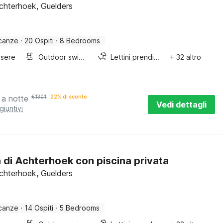
Achterhoek, Guelders
canze
·
20 Ospiti
·
8 Bedrooms
sere
Outdoor swimming pool
Lettini prendisole
+ 32 altro
a notte
€
1301
22% di sconto
Vedi dettagli
giuntivi
 di Achterhoek con piscina privata
Achterhoek, Guelders
canze
·
14 Ospiti
·
5 Bedrooms