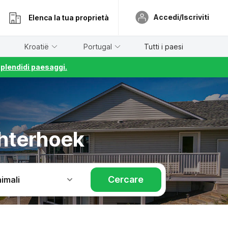
Accedi/Iscriviti
Elenca la tua proprietà
Kroatië
Portugal
Tutti i paesi
splendidi paesaggi.
hterhoek
Cercare
imali