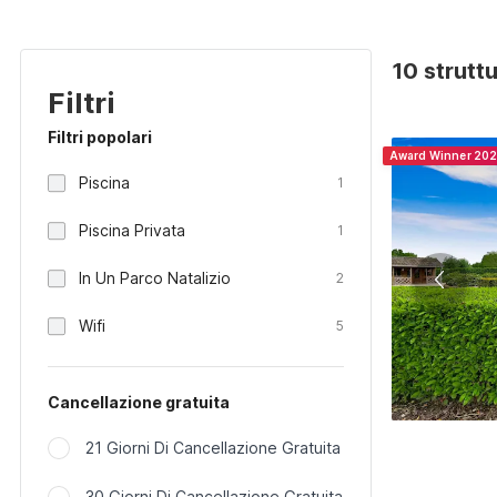
10 strutt
Filtri
Filtri popolari
Award Winner 20
Piscina
1
Piscina Privata
1
In Un Parco Natalizio
2
Wifi
5
Cancellazione gratuita
21 Giorni Di Cancellazione Gratuita
30 Giorni Di Cancellazione Gratuita