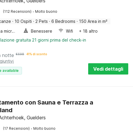
Achterhoek, Guelders
·
(112 Recensioni)
Molto buono
canze
·
10 Ospiti
·
2 Pets
·
6 Bedrooms
·
150 Area in m²
Forno a microonde combinato
Benessere
Wifi
+ 18 altro
lazione gratuita 21 giorni prima del check-in
a notte
€
698
41% di sconto
giuntivi
Vedi dettagli
e available
amento con Sauna e Terrazza a
land
Achterhoek, Guelders
·
(17 Recensioni)
Molto buono