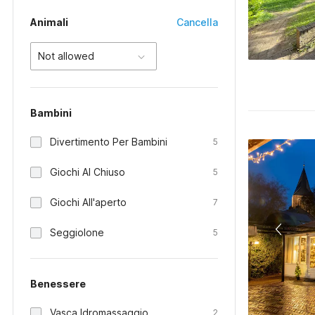
Animali
Cancella
Not allowed
Bambini
Divertimento Per Bambini
5
Giochi Al Chiuso
5
Giochi All'aperto
7
Seggiolone
5
Benessere
Vasca Idromassaggio
2