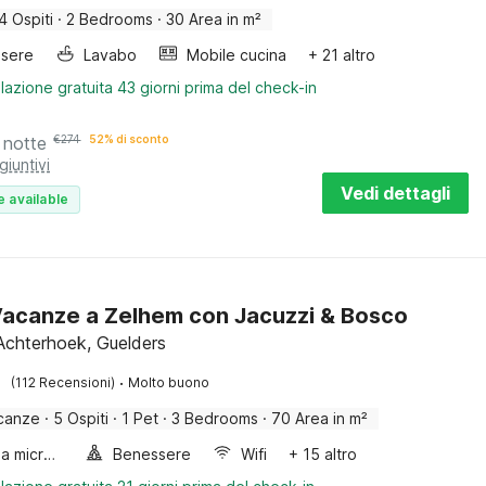
4 Ospiti
·
2 Bedrooms
·
30 Area in m²
sere
Lavabo
Mobile cucina
+ 21 altro
lazione gratuita 43 giorni prima del check-in
 notte
€
274
52% di sconto
giuntivi
Vedi dettagli
e available
acanze a Zelhem con Jacuzzi & Bosco
Achterhoek, Guelders
·
(112 Recensioni)
Molto buono
canze
·
5 Ospiti
·
1 Pet
·
3 Bedrooms
·
70 Area in m²
Forno a microonde combinato
Benessere
Wifi
+ 15 altro