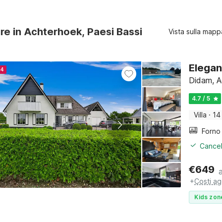
ure in Achterhoek, Paesi Bassi
Vista sulla mapp
Elegan
24
Didam, A
4.7 / 5
Villa
·
14
Cancel
€
649
+
Costi ag
Kids zon