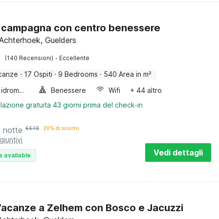
in campagna con centro benessere
Achterhoek, Guelders
·
(140 Recensioni)
Eccellente
canze
·
17 Ospiti
·
9 Bedrooms
·
540 Area in m²
Vasca idromassaggio
Benessere
Wifi
+ 44 altro
lazione gratuita 43 giorni prima del check-in
a notte
€
648
20% di sconto
giuntivi
Vedi dettagli
e available
acanze a Zelhem con Bosco e Jacuzzi