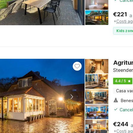
Cancel
€
221
a
+
Costi ag
Kids zon
Agritu
Steender
4.4 / 5
Casa va
Benes
Cancel
€
244
+
Costi ag