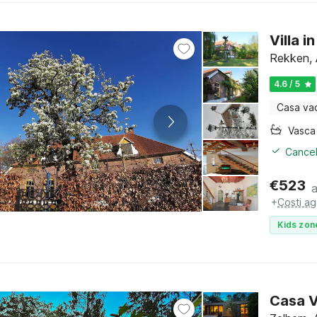
Villa 
Rekken, 
4.6 / 5
Casa va
Cancel
€
523
+
Costi ag
Kids zon
Casa V