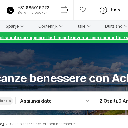
+31 885016722
Help
Bel om te boeken
Spanje
Oostenrijk
Italië
Duitsland
% di sconto sui soggiorni last-minute invernali con caminetto e 
canze benessere con Ac
Aggiungi date
2 Ospiti
,
0 An
icino a
oek
Casa-vacanze Achterhoek Benessere