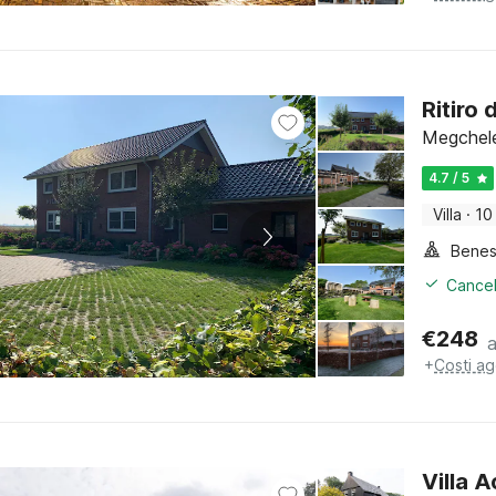
Ritiro 
Megchele
4.7 / 5
Villa
·
10
Benes
Cancel
€
248
+
Costi ag
Villa 