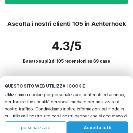
Ascolta i nostri clienti 105 in Achterhoek
4.3/5
Basato su più di 105 recensioni su 69 case
Le destinazioni più popolari per le
QUESTO SITO WEB UTILIZZA I COOKIE
vacanze
Utilizziamo i cookie per personalizzare contenuti ed annunci,
per fornire funzionalità dei social media e per analizzare il
Servizi più popolari per le vacanze in Achterhoek
nostro traffico. Condividiamo inoltre informazioni sul modo in
Casa vacanze a misura di bambino
cui utilizza il nostro sito con i nostri partner che si occupano di
Le migliori regioni con i migliori servizi per le vacanze
Casa vacanze con giardino
analisi dei dati web, pubblicità e social media, i quali
Vacanza con il cane - Casa vacanze pet friendly costa-olandese
personalizzare
Accetta tutti
Città con i migliori servizi per le vacanze
potrebbero combinarle con altre informazioni che ha fornito
Casa per le vacanze in un parco vacanze