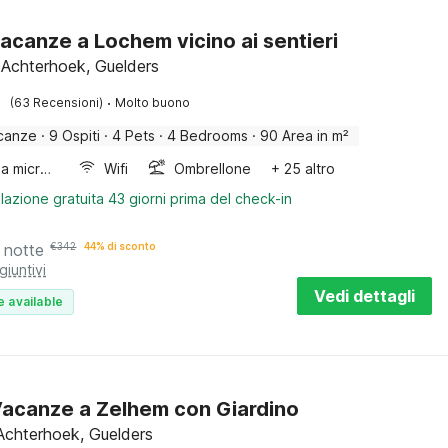
acanze a Lochem vicino ai sentieri
Achterhoek, Guelders
·
(63 Recensioni)
Molto buono
canze
·
9 Ospiti
·
4 Pets
·
4 Bedrooms
·
90 Area in m²
Forno a microonde combinato
Wifi
Ombrellone
+ 25 altro
lazione gratuita 43 giorni prima del check-in
 notte
€
342
44% di sconto
giuntivi
Vedi dettagli
e available
acanze a Zelhem con Giardino
Achterhoek, Guelders