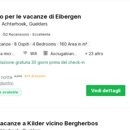
gio per le vacanze di Eibergen
, Achterhoek, Guelders
·
(52 Recensioni)
Eccellente
canze
·
8 Ospiti
·
4 Bedrooms
·
160 Area in m²
Forno a microonde combinato
Wifi
Asciugabiancheria
+ 23 altro
lazione gratuita 30 giorni prima del check-in
 notte
€
289
42% di sconto
giuntivi
Vedi dettagli
e available
acanze a Kilder vicino Bergherbos