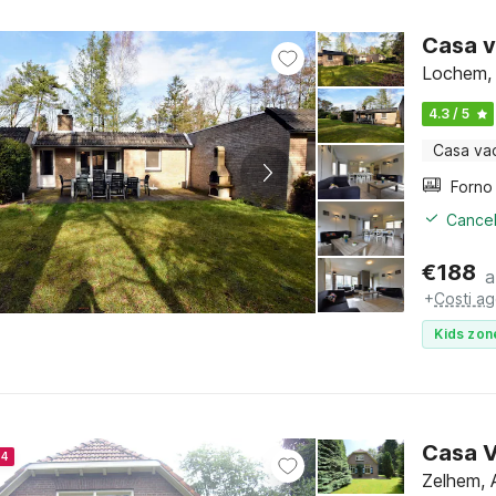
Casa v
Lochem, 
4.3 / 5
Casa va
Cancel
€
188
a
+
Costi ag
Kids zon
Casa V
24
Zelhem, 