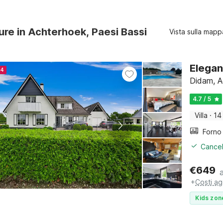
ture in Achterhoek, Paesi Bassi
Vista sulla mapp
Elegan
24
Didam, A
4.7 / 5
Villa
·
14
Cancel
€
649
+
Costi ag
Kids zon