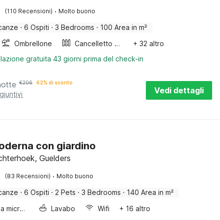
·
(110 Recensioni)
Molto buono
canze
·
6 Ospiti
·
3 Bedrooms
·
100 Area in m²
Ombrellone
Cancelletto per scale
+ 32 altro
lazione gratuita 43 giorni prima del check-in
notte
€
206
62% di sconto
Vedi dettagli
giuntivi
moderna con giardino
chterhoek, Guelders
·
(83 Recensioni)
Molto buono
canze
·
6 Ospiti
·
2 Pets
·
3 Bedrooms
·
140 Area in m²
Forno a microonde combinato
Lavabo
Wifi
+ 16 altro