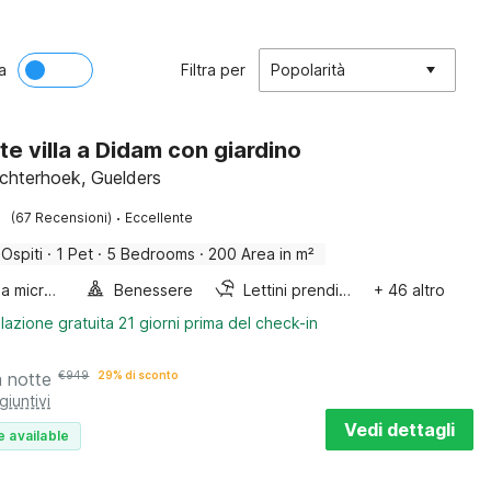
a
Filtra per
Popolarità
te villa a Didam con giardino
chterhoek, Guelders
·
(67 Recensioni)
Eccellente
 Ospiti
·
1 Pet
·
5 Bedrooms
·
200 Area in m²
Forno a microonde combinato
Benessere
Lettini prendisole
+ 46 altro
lazione gratuita 21 giorni prima del check-in
a notte
€
949
29% di sconto
giuntivi
Vedi dettagli
e available