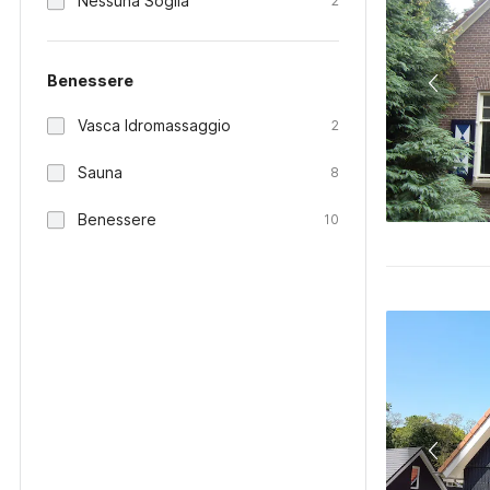
Nessuna Soglia
2
Benessere
Vasca Idromassaggio
2
Sauna
8
Benessere
10