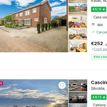
Kilder, 
4.5 / 5
Casa va
Wifi
Cancel
€
252
a
+
Costi ag
Kids zon
Cascin
24
Silvolde
4.6 / 5
Fattoria