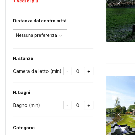
+ Vedi di più
Distanza dal centro città
Nessuna preferenza
N. stanze
Camera da letto (min)
0
-
+
N. bagni
Bagno (min)
0
-
+
Categorie