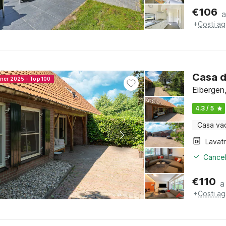
€
106
a
+
Costi ag
Casa d
nner 2025 - Top 100
Eibergen
4.3 / 5
Casa va
Lavat
Cancel
€
110
a
+
Costi ag