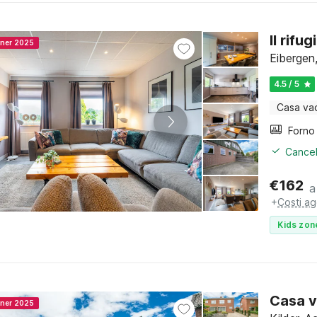
Il rifu
nner 2025
Eibergen
4.5 / 5
Casa va
Cancel
€
162
a
+
Costi ag
Kids zon
Casa v
nner 2025