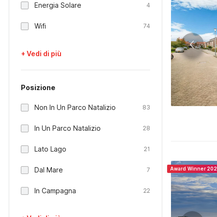
Energia Solare
4
Wifi
74
+ Vedi di più
Posizione
Non In Un Parco Natalizio
83
In Un Parco Natalizio
28
Lato Lago
21
Dal Mare
Award Winner 20
7
In Campagna
22