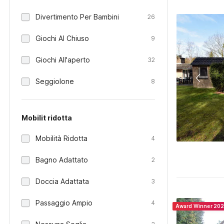
Divertimento Per Bambini
26
Giochi Al Chiuso
9
Giochi All'aperto
32
Seggiolone
8
Mobilit ridotta
Mobilità Ridotta
4
Bagno Adattato
2
Doccia Adattata
3
Passaggio Ampio
4
Award Winner 20