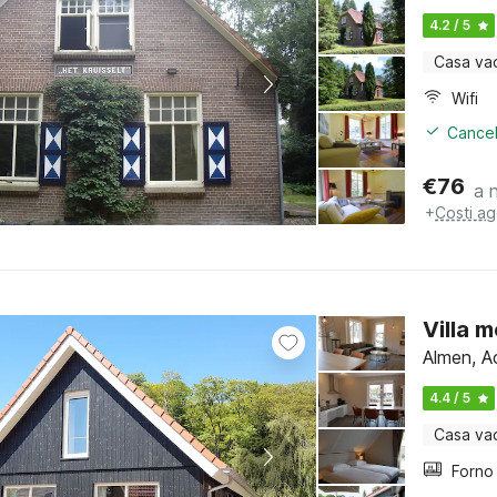
4.2 / 5
Casa va
Wifi
Cancel
€
76
a 
+
Costi ag
Villa 
Almen, A
4.4 / 5
Casa va