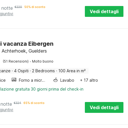
 notte
€
220
50% di sconto
Vedi dettagli
giuntivi
i vacanza Eibergen
, Achterhoek, Guelders
·
(51 Recensioni)
Molto buono
canze
·
4 Ospiti
·
2 Bedrooms
·
100 Area in m²
rice
Forno a microonde combinato
Lavabo
+ 17 altro
lazione gratuita 30 giorni prima del check-in
 notte
€
324
65% di sconto
Vedi dettagli
giuntivi