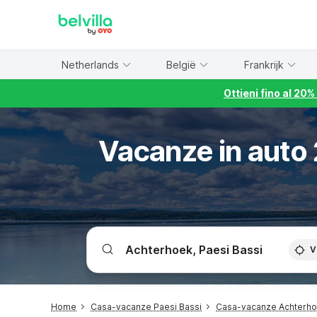
WIZARD MEMBER
Netherlands
België
Frankrijk
Ottieni fino al 20
Vacanze in auto 
V
Home
Casa-vacanze Paesi Bassi
Casa-vacanze Achterh