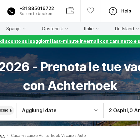
+31 885016722
Help
Bel om te boeken
Spanje
Oostenrijk
Italië
Duitsland
% di sconto sui soggiorni last-minute invernali con caminetto e 
2026 - Prenota le tue va
con Achterhoek
Aggiungi date
2 Ospiti
,
0 An
icino a
oek
Casa-vacanze Achterhoek Vacanza Auto