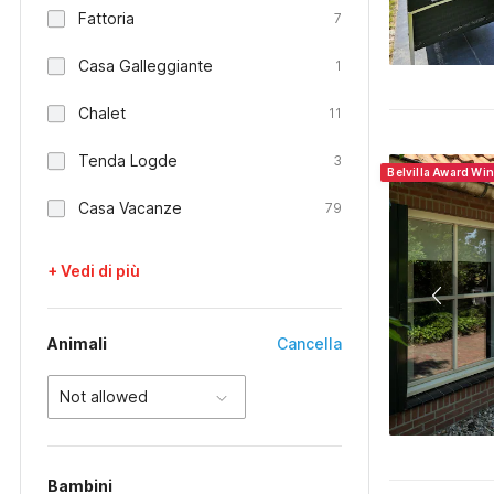
Fattoria
7
Casa Galleggiante
1
Chalet
11
Tenda Logde
3
Belvilla Award Wi
Casa Vacanze
79
+ Vedi di più
Animali
Cancella
Not allowed
Bambini