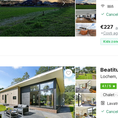
Wifi
Cancel
€
227
a
+
Costi ag
Kids zon
Beatit
Lochem, 
4.1 / 5
Chalet
·
Lavat
Cancel