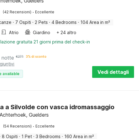
Achterhoek, Guelders
·
(42 Recensioni)
Eccellente
canze
·
7 Ospiti
·
2 Pets
·
4 Bedrooms
·
104 Area in m²
Atrio
Giardino
+ 24 altro
lazione gratuita 21 giorni prima del check-in
 notte
€
271
3% di sconto
giuntivi
Vedi dettagli
e available
a a Silvolde con vasca idromassaggio
, Achterhoek, Guelders
·
(54 Recensioni)
Eccellente
·
8 Ospiti
·
1 Pet
·
3 Bedrooms
·
160 Area in m²