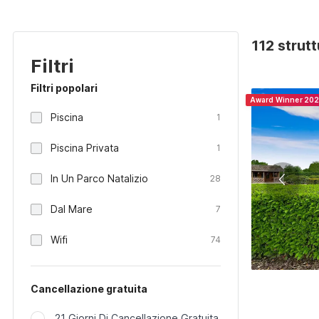
112 strut
Filtri
Filtri popolari
Award Winner 20
Piscina
1
Piscina Privata
1
In Un Parco Natalizio
28
Dal Mare
7
Wifi
74
Cancellazione gratuita
21 Giorni Di Cancellazione Gratuita