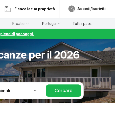
Accedi/Iscriviti
Elenca la tua proprietà
Kroatië
Portugal
Tutti i paesi
splendidi paesaggi.
canze per il 2026
Cercare
imali