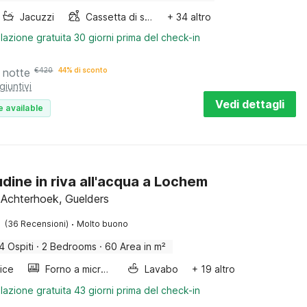
Jacuzzi
Cassetta di sabbia
+ 34 altro
lazione gratuita 30 giorni prima del check-in
 notte
€
420
44% di sconto
giuntivi
Vedi dettagli
e available
udine in riva all'acqua a Lochem
Achterhoek, Guelders
·
(36 Recensioni)
Molto buono
4 Ospiti
·
2 Bedrooms
·
60 Area in m²
rice
Forno a microonde combinato
Lavabo
+ 19 altro
lazione gratuita 43 giorni prima del check-in