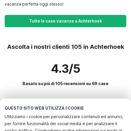
vacanza perfetta oggi stesso!
Tutte le case vacanze a Achterhoek
Ascolta i nostri clienti 105 in Achterhoek
4.3/5
Basato su più di 105 recensioni su 69 case
Le destinazioni più popolari per le
QUESTO SITO WEB UTILIZZA I COOKIE
vacanze
Utilizziamo i cookie per personalizzare contenuti ed annunci,
per fornire funzionalità dei social media e per analizzare il
Servizi più popolari per le vacanze in Achterhoek
nostro traffico. Condividiamo inoltre informazioni sul modo in