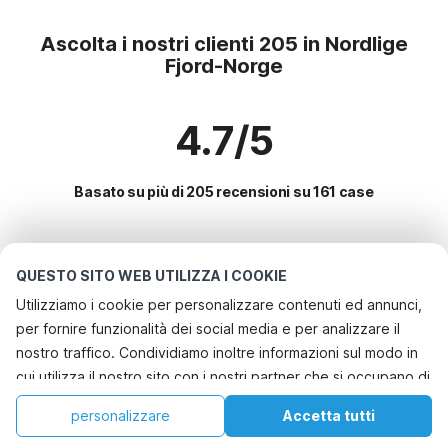
Ascolta i nostri clienti 205 in Nordlige
Fjord-Norge
4.7/5
Basato su più di 205 recensioni su 161 case
Le destinazioni più popolari per le
QUESTO SITO WEB UTILIZZA I COOKIE
vacanze
Utilizziamo i cookie per personalizzare contenuti ed annunci,
per fornire funzionalità dei social media e per analizzare il
Servizi più popolari per le vacanze in Nordlige fjord-norge
nostro traffico. Condividiamo inoltre informazioni sul modo in
Casa vacanze con barbecue
cui utilizza il nostro sito con i nostri partner che si occupano di
Le migliori regioni con i migliori servizi per le vacanze
Casa vacanze sul lago
analisi dei dati web, pubblicità e social media, i quali
Casa vacanze sul lago sverige
personalizzare
Accetta tutti
Città con i migliori servizi per le vacanze
potrebbero combinarle con altre informazioni che ha fornito
Casa vacanze a misura di bambino
Casa vacanze con barbecue nordlige-fjord-norge
Casa
Lista dei desideri
Prenotazioni
Account