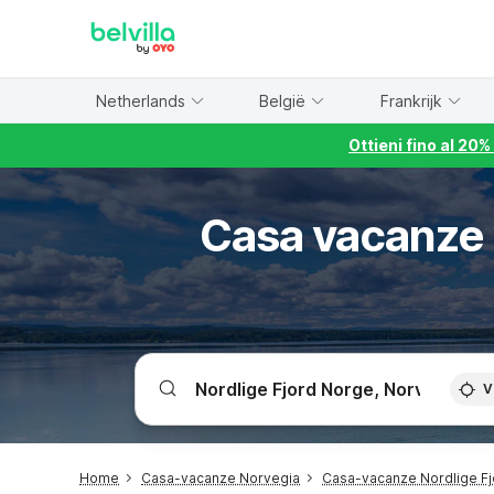
WIZARD MEMBER
Netherlands
België
Frankrijk
Ottieni fino al 20
Casa vacanze 
V
Home
Casa-vacanze Norvegia
Casa-vacanze Nordlige F