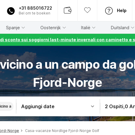
+31 885016722
Help
Bel om te boeken
Spanje
Oostenrijk
Italië
Duitsland
% di sconto sui soggiorni last-minute invernali con caminetto e 
vicino a un campo da gol
Fjord-Norge
Aggiungi date
2 Ospiti
,
0 An
icino a
jord-Norge
Casa-vacanze Nordlige Fjord-Norge Golf