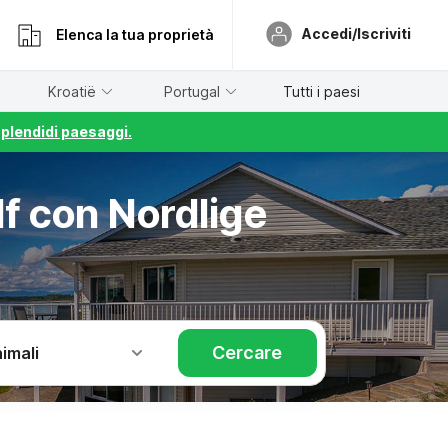
Accedi/Iscriviti
Elenca la tua proprietà
Kroatië
Portugal
Tutti i paesi
splendidi paesaggi.
f con Nordlige
Cercare
imali