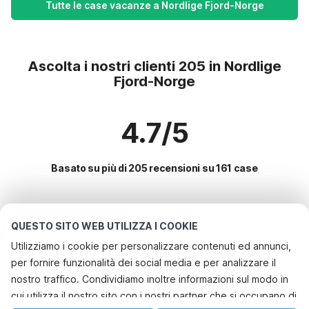
Tutte le case vacanze a Nordlige Fjord-Norge
Ascolta i nostri clienti 205 in Nordlige
Fjord-Norge
4.7/5
Basato su più di 205 recensioni su 161 case
Le destinazioni più popolari per le
QUESTO SITO WEB UTILIZZA I COOKIE
vacanze
Utilizziamo i cookie per personalizzare contenuti ed annunci,
per fornire funzionalità dei social media e per analizzare il
Servizi più popolari per le vacanze in Nordlige fjord-norge
nostro traffico. Condividiamo inoltre informazioni sul modo in
Casa vacanze con barbecue
cui utilizza il nostro sito con i nostri partner che si occupano di
Le migliori regioni con i migliori servizi per le vacanze