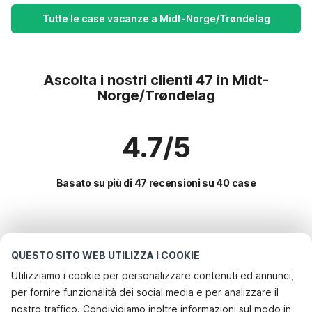
Tutte le case vacanze a Midt-Norge/Trøndelag
Ascolta i nostri clienti 47 in Midt-
Norge/Trøndelag
4.7/5
Basato su più di 47 recensioni su 40 case
Le destinazioni più popolari per le
vacanze
QUESTO SITO WEB UTILIZZA I COOKIE
Utilizziamo i cookie per personalizzare contenuti ed annunci,
Servizi più popolari per le vacanze in Midt-
per fornire funzionalità dei social media e per analizzare il
norge/trøndelag
nostro traffico. Condividiamo inoltre informazioni sul modo in