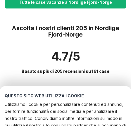
Tutte le case vacanze a Nordlige Fjord-Norge
Ascolta i nostri clienti 205 in Nordlige
Fjord-Norge
4.7/5
Basato su più di 205 recensioni su 161 case
Le destinazioni più popolari per le
QUESTO SITO WEB UTILIZZA I COOKIE
vacanze
Utilizziamo i cookie per personalizzare contenuti ed annunci,
per fornire funzionalità dei social media e per analizzare il
Servizi più popolari per le vacanze in Nordlige fjord-norge
nostro traffico. Condividiamo inoltre informazioni sul modo in
Casa vacanze con barbecue
cui utilizza il nostro sito con i nostri partner che si occupano di
Le migliori regioni con i migliori servizi per le vacanze