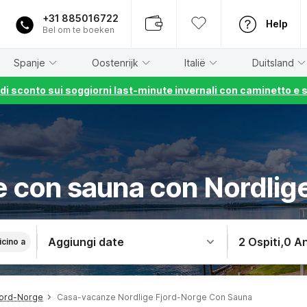
+31 885016722
Help
Bel om te boeken
Spanje
Oostenrijk
Italië
Duitsland
% di sconto sui soggiorni last-minute invernali con caminetto e 
 con sauna con Nordlig
Aggiungi date
2 Ospiti
,
0 An
icino a
jord-Norge
Casa-vacanze Nordlige Fjord-Norge Con Sauna