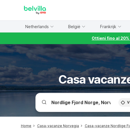
WIZARD MEMBER
Netherlands
België
Frankrijk
Ottieni fino al 20
Casa vacanze
V
Home
Casa-vacanze Norvegia
Casa-vacanze Nordlige F