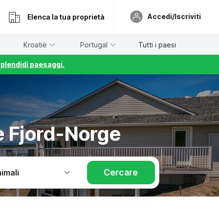
Accedi/Iscriviti
Elenca la tua proprietà
Kroatië
Portugal
Tutti i paesi
splendidi paesaggi.
e Fjord-Norge
Cercare
imali