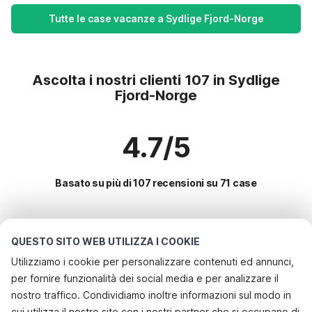
Tutte le case vacanze a Sydlige Fjord-Norge
Ascolta i nostri clienti 107 in Sydlige
Fjord-Norge
4.7/5
Basato su più di 107 recensioni su 71 case
Le destinazioni più popolari per le
QUESTO SITO WEB UTILIZZA I COOKIE
vacanze
Utilizziamo i cookie per personalizzare contenuti ed annunci,
per fornire funzionalità dei social media e per analizzare il
Servizi più popolari per le vacanze in Sydlige fjord-norge
nostro traffico. Condividiamo inoltre informazioni sul modo in
Casa vacanze sul lago
cui utilizza il nostro sito con i nostri partner che si occupano di