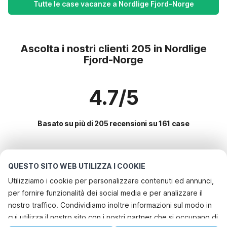
Tutte le case vacanze a Nordlige Fjord-Norge
Ascolta i nostri clienti 205 in Nordlige
Fjord-Norge
4.7/5
Basato su più di 205 recensioni su 161 case
Le destinazioni più popolari per le
QUESTO SITO WEB UTILIZZA I COOKIE
vacanze
Utilizziamo i cookie per personalizzare contenuti ed annunci,
per fornire funzionalità dei social media e per analizzare il
Servizi più popolari per le vacanze in Nordlige fjord-norge
nostro traffico. Condividiamo inoltre informazioni sul modo in
Casa vacanze con barbecue
cui utilizza il nostro sito con i nostri partner che si occupano di
Le migliori regioni con i migliori servizi per le vacanze