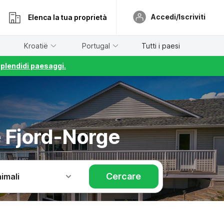
Accedi/Iscriviti
Elenca la tua proprietà
Kroatië
Portugal
Tutti i paesi
splendidi paesaggi.
e Fjord-Norge
Cercare
imali