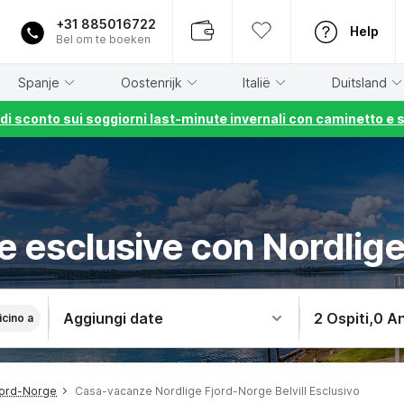
+31 885016722
Help
Bel om te boeken
Spanje
Oostenrijk
Italië
Duitsland
% di sconto sui soggiorni last-minute invernali con caminetto e 
 esclusive con Nordlig
Aggiungi date
2 Ospiti
,
0 An
icino a
jord-Norge
Casa-vacanze Nordlige Fjord-Norge Belvill Esclusivo