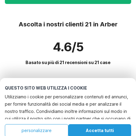
Ascolta i nostri clienti 21 in Arber
4.6/5
Basato su più di 21 recensioni su 21 case
Le destinazioni più popolari per le
QUESTO SITO WEB UTILIZZA I COOKIE
vacanze
Utilizziamo i cookie per personalizzare contenuti ed annunci,
per fornire funzionalità dei social media e per analizzare il
Servizi più popolari per le vacanze in Arber
nostro traffico. Condividiamo inoltre informazioni sul modo in
Casa vacanze in un'area sciistica
cui utilizza il nostro sito con i nostri partner che si occupano di
Le migliori regioni con i migliori servizi per le vacanze
Casa vacanze in campagna
analisi dei dati web, pubblicità e social media, i quali
Casa vacanze a misura di bambino mecklenburgo-pomerania
personalizzare
Accetta tutti
Città con i migliori servizi per le vacanze
potrebbero combinarle con altre informazioni che ha fornito
Casa vacanze con giardino