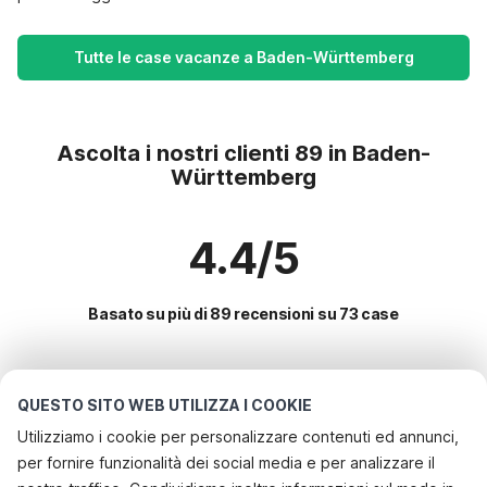
Tutte le case vacanze a Baden-Württemberg
Ascolta i nostri clienti 89 in Baden-
Württemberg
4.4/5
Basato su più di 89 recensioni su 73 case
Le destinazioni più popolari per le
QUESTO SITO WEB UTILIZZA I COOKIE
vacanze
Utilizziamo i cookie per personalizzare contenuti ed annunci,
per fornire funzionalità dei social media e per analizzare il
Servizi più popolari per le vacanze in Baden-württemberg