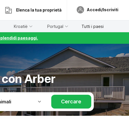
Accedi/Iscriviti
Elenca la tua proprietà
Kroatië
Portugal
Tutti i paesi
splendidi paesaggi.
 con Arber
Cercare
imali