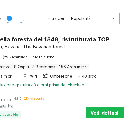
a
Filtra per
Popolarità
ella foresta del 1848, ristrutturata TOP
h, Bavaria, The Bavarian forest
·
(29 Recensioni)
Molto buono
canze
·
8 Ospiti
·
3 Bedrooms
·
156 Area in m²
Forno a microonde combinato
Wifi
Ombrellone
+ 40 altro
lazione gratuita 43 giorni prima del check-in
 notte
€
210
21% di sconto
giuntivi
Vedi dettagli
e available