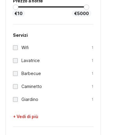
Prezzo a notte
€10
€5000
Servizi
Wifi
1
Lavatrice
1
Barbecue
1
Caminetto
1
Giardino
1
+ Vedi di più