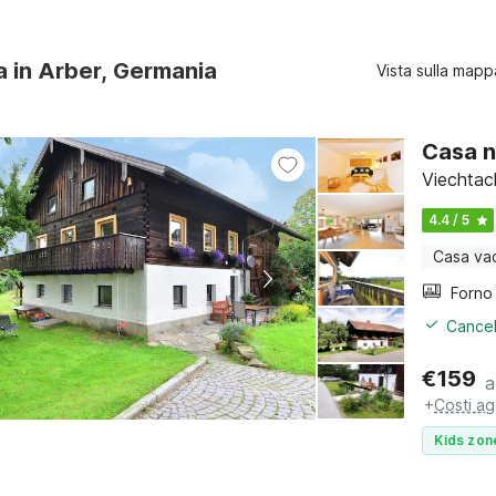
ra in Arber, Germania
Vista sulla mapp
Casa n
Viechtac
4.4 / 5
Casa va
Cancel
€
159
a
+
Costi ag
Kids zon