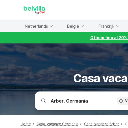
WIZARD MEMBER
Netherlands
België
Frankrijk
Ottieni fino al 20
Casa vaca
V
Home
Casa-vacanze Germania
Casa-vacanze Arber
C