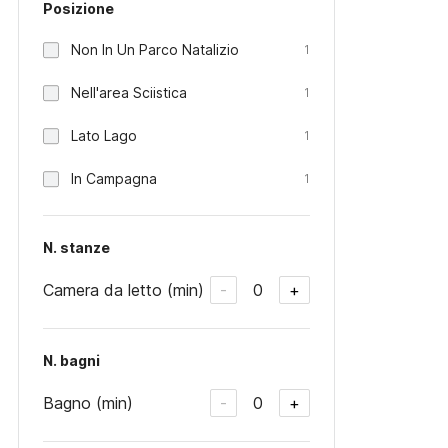
Posizione
Non In Un Parco Natalizio
1
Nell'area Sciistica
1
Lato Lago
1
In Campagna
1
N. stanze
Camera da letto (min)
0
-
+
N. bagni
Bagno (min)
0
-
+