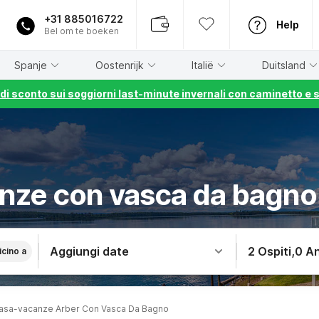
+31 885016722
Help
Bel om te boeken
Spanje
Oostenrijk
Italië
Duitsland
% di sconto sui soggiorni last-minute invernali con caminetto e 
nze con vasca da bagno
Aggiungi date
2 Ospiti
,
0 An
icino a
asa-vacanze Arber Con Vasca Da Bagno