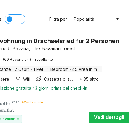
a
Filtra per
Popolarità
wohnung in Drachselsried für 2 Personen
sried, Bavaria, The Bavarian forest
·
(69 Recensioni)
Eccellente
canze
·
2 Ospiti
·
1 Pet
·
1 Bedroom
·
45 Area in m²
sere
Wifi
Cassetta di sabbia
+ 35 altro
lazione gratuita 43 giorni prima del check-in
notte
€
117
24% di sconto
giuntivi
Vedi dettagli
e available