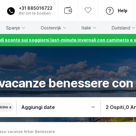
+31 885016722
Help
Bel om te boeken
Spanje
Oostenrijk
Italië
Duitsland
% di sconto sui soggiorni last-minute invernali con caminetto e 
vacanze benessere con
Aggiungi date
2 Ospiti
,
0 An
icino a
asa-vacanze Arber Benessere