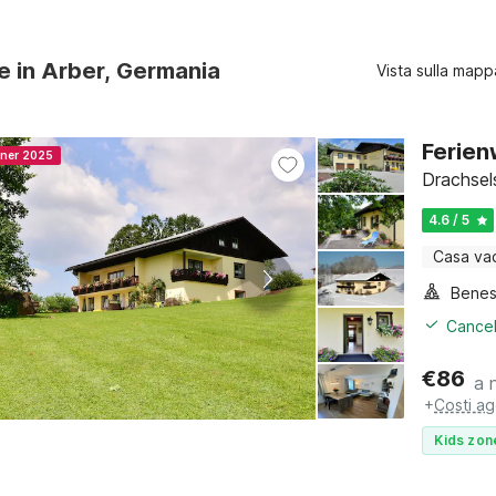
re in Arber, Germania
Vista sulla mapp
Ferien
nner 2025
Drachsel
4.6 / 5
Casa va
Benes
Cancel
€
86
a 
+
Costi ag
Kids zon