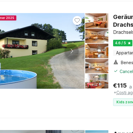
Geräum
nner 2025
Drachs
Drachsel
4.6 / 5
Apparta
Benes
Cancel
€
115
a
+
Costi ag
Kids zon