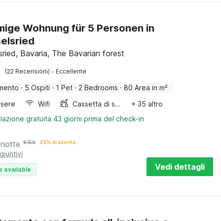
ige Wohnung für 5 Personen in
elsried
sried, Bavaria, The Bavarian forest
·
(22 Recensioni)
Eccellente
mento
·
5 Ospiti
·
1 Pet
·
2 Bedrooms
·
80 Area in m²
sere
Wifi
Cassetta di sabbia
+ 35 altro
lazione gratuita 43 giorni prima del check-in
 notte
€
156
23% di sconto
giuntivi
Vedi dettagli
e available