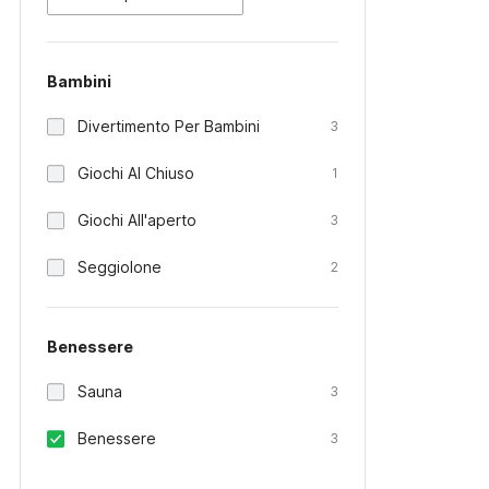
Bambini
Divertimento Per Bambini
3
Giochi Al Chiuso
1
Giochi All'aperto
3
Seggiolone
2
Benessere
Sauna
3
Benessere
3