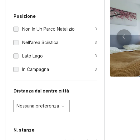
Posizione
Non In Un Parco Natalizio
3
Nell'area Sciistica
3
Lato Lago
3
In Campagna
3
Distanza dal centro città
Nessuna preferenza
N. stanze