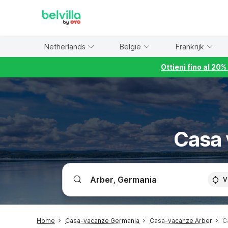
WIZARD MEMBER
Netherlands
België
Frankrijk
Ottieni fino al 20
Casa 
V
Home
Casa-vacanze Germania
Casa-vacanze Arber
C