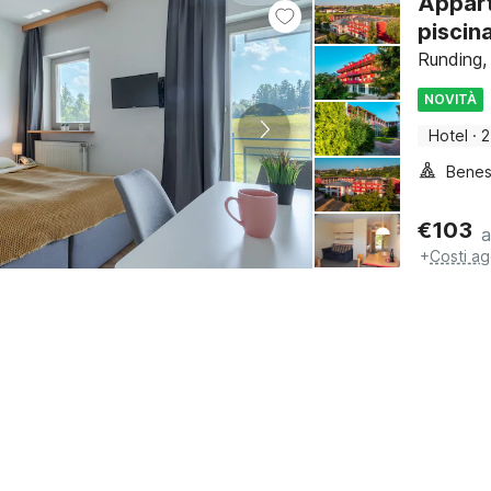
Appart
piscin
Runding,
NOVITÀ
Hotel
·
2
Benes
€
103
a
+
Costi ag