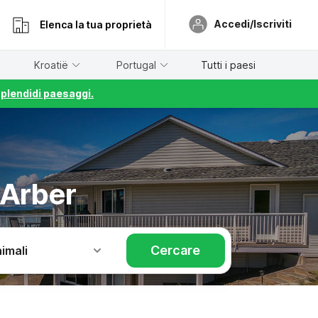
Accedi/Iscriviti
Elenca la tua proprietà
Kroatië
Portugal
Tutti i paesi
splendidi paesaggi.
 Arber
Cercare
imali