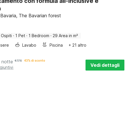
amento con formula all-inclusive e
a
 Bavaria, The Bavarian forest
 Ospiti
·
1 Pet
·
1 Bedroom
·
29 Area in m²
sere
Lavabo
Piscina
+ 21 altro
 notte
€
176
43% di sconto
Vedi dettagli
giuntivi