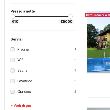
Prezzo a notte
Belvilla Award Wi
€10
€5000
Servizi
Piscina
1
Wifi
2
Sauna
3
Lavatrice
2
Giardino
2
+ Vedi di più